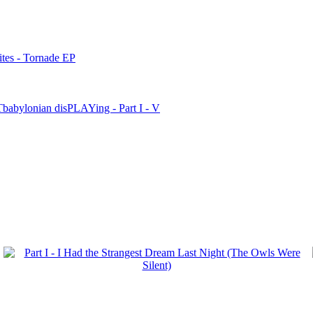
tes - Tornade EP
babylonian disPLAYing - Part I - V