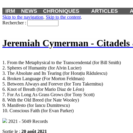
IRM
NEWS
CHRONIQUES
ARTICLES
Skip to the navigation
.
Skip to the content
.
Rechercher :
Jeremiah Cymerman - Citadels 
1. From the Metaphysical to the Transcendental (for Bill Smith)
2. Spheres of Humanity (for Alvin Lucier)
3. The Absolute and Its Tearing (for Horațiu Rădulescu)
4. Broken Language (For Morton Feldman)
5. Between Always and Forever (for Toru Takemitsu)
6. Knot of Breath (for Mario Diaz de Léon)
7. For As Long As Grass Grows (for Tony Scott)
8. With the Old Breed (for Nate Wooley)
9. Manifesto (for Iancu Dumitrescu)
10. Conscious Faith (for Evan Parker)
2021 - 5049 Records
Sortie le :
20 août 2021