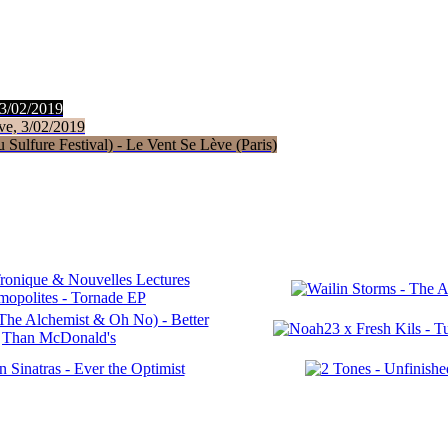
 3/02/2019
ve, 3/02/2019
Sulfure Festival) - Le Vent Se Lève (Paris)