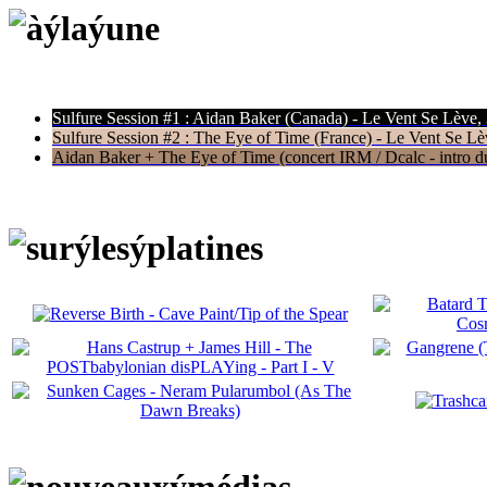
Sulfure Session #1 : Aidan Baker (Canada) - Le Vent Se Lève,
Sulfure Session #2 : The Eye of Time (France) - Le Vent Se Lè
Aidan Baker + The Eye of Time (concert IRM / Dcalc - intro du 