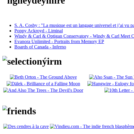
S. A. Cosby : "La musique est un langage universel et j’ai vu 
Poppy Ackroyd - Liminal
Windy & Carl & Optigan Conservatory - Windy & Carl Meet O
Evanora Unlimited - Portraits from Memory EP
Boards of Canada - Inferno