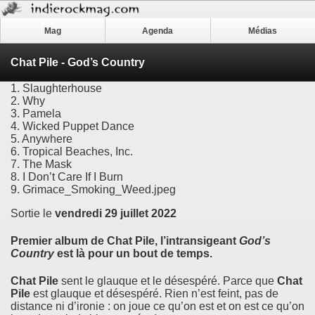
Mag
Agenda
Médias
Chat Pile - God’s Country
1. Slaughterhouse
2. Why
3. Pamela
4. Wicked Puppet Dance
5. Anywhere
6. Tropical Beaches, Inc.
7. The Mask
8. I Don’t Care If I Burn
9. Grimace_Smoking_Weed.jpeg
Sortie le
vendredi 29 juillet 2022
Premier album de
Chat Pile
, l’intransigeant
God’s
Country
est là pour un bout de temps.
Chat Pile
sent le glauque et le désespéré. Parce que
Chat
Pile
est glauque et désespéré. Rien n’est feint, pas de
distance ni d’ironie : on joue ce qu’on est et on est ce qu’on