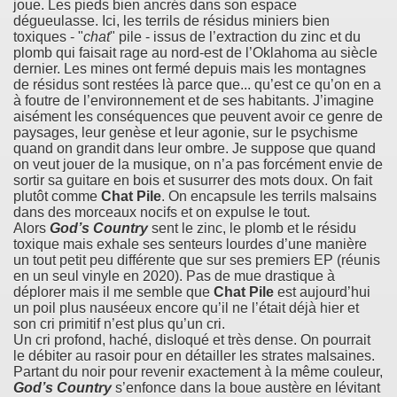
joue. Les pieds bien ancrés dans son espace
dégueulasse. Ici, les terrils de résidus miniers bien
toxiques - "
chat
" pile - issus de l’extraction du zinc et du
plomb qui faisait rage au nord-est de l’Oklahoma au siècle
dernier. Les mines ont fermé depuis mais les montagnes
de résidus sont restées là parce que... qu’est ce qu’on en a
à foutre de l’environnement et de ses habitants. J’imagine
aisément les conséquences que peuvent avoir ce genre de
paysages, leur genèse et leur agonie, sur le psychisme
quand on grandit dans leur ombre. Je suppose que quand
on veut jouer de la musique, on n’a pas forcément envie de
sortir sa guitare en bois et susurrer des mots doux. On fait
plutôt comme
Chat Pile
. On encapsule les terrils malsains
dans des morceaux nocifs et on expulse le tout.
Alors
God’s Country
sent le zinc, le plomb et le résidu
toxique mais exhale ses senteurs lourdes d’une manière
un tout petit peu différente que sur ses premiers EP (réunis
en un seul vinyle en 2020). Pas de mue drastique à
déplorer mais il me semble que
Chat Pile
est aujourd’hui
un poil plus nauséeux encore qu’il ne l’était déjà hier et
son cri primitif n’est plus qu’un cri.
Un cri profond, haché, disloqué et très dense. On pourrait
le débiter au rasoir pour en détailler les strates malsaines.
Partant du noir pour revenir exactement à la même couleur,
God’s Country
s’enfonce dans la boue austère en lévitant