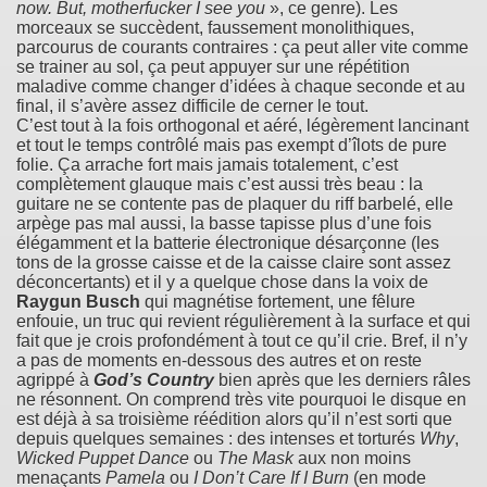
now. But, motherfucker I see you
», ce genre). Les
morceaux se succèdent, faussement monolithiques,
parcourus de courants contraires : ça peut aller vite comme
se trainer au sol, ça peut appuyer sur une répétition
maladive comme changer d’idées à chaque seconde et au
final, il s’avère assez difficile de cerner le tout.
C’est tout à la fois orthogonal et aéré, légèrement lancinant
et tout le temps contrôlé mais pas exempt d’îlots de pure
folie. Ça arrache fort mais jamais totalement, c’est
complètement glauque mais c’est aussi très beau : la
guitare ne se contente pas de plaquer du riff barbelé, elle
arpège pas mal aussi, la basse tapisse plus d’une fois
élégamment et la batterie électronique désarçonne (les
tons de la grosse caisse et de la caisse claire sont assez
déconcertants) et il y a quelque chose dans la voix de
Raygun Busch
qui magnétise fortement, une fêlure
enfouie, un truc qui revient régulièrement à la surface et qui
fait que je crois profondément à tout ce qu’il crie. Bref, il n’y
a pas de moments en-dessous des autres et on reste
agrippé à
God’s Country
bien après que les derniers râles
ne résonnent. On comprend très vite pourquoi le disque en
est déjà à sa troisième réédition alors qu’il n’est sorti que
depuis quelques semaines : des intenses et torturés
Why
,
Wicked Puppet Dance
ou
The Mask
aux non moins
menaçants
Pamela
ou
I Don’t Care If I Burn
(en mode