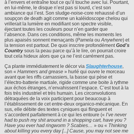
à l’envers et entraîne tout ce qu’il touche avec lui. Pourtant,
en lui-même, le disque n’est pas si lourd, c’est son
ambiance qui l’est. Son sludge-noise-core rehaussé d’un
soupçon de death agit comme un kaléidoscope chelou qui
vrillerait la lumière en modifiant son spectre visible,
éjectant toutes les couleurs pour n’en garder que
l’absence. Dans ces conditions, même les moments les
plus apaisés sonnent menaçants (
Pamela
ou
Anywhere
) et
la tension est partout. De quoi inscrire profondément
God’s
Country
sous la peau parce qu’à le lire, on pourrait croire
tout cela hideux alors que ça ne l’est carrément pas.
Ça plante immédiatement le décor via
Slaughterhouse
,
son «
Hammers and grease
» hurlé qui ouvre le morceau
avant que les riffs carnassiers, la basse qui pèse et
l’électro-batterie martiale, rigide comme une boite à rythme
aux échos étranges, n’envahissent l’espace. C’est tout à la
fois très industriel et très humain. Les circonvolutions
détraquées de la voix participent pour beaucoup à
l’établissement de cet entre-deux organico-mécanique. En
sus, elle débite des textes cyniques qui flinguent et
s’accordent parfaitement à ce qui les entoure («
I’ve never
had to push my shit around in a shopping cart, have you ?
Have you ever had ringworm ? Scabies…
» ou «
Thinking
about killing you every day [...] Cause, you may not see me