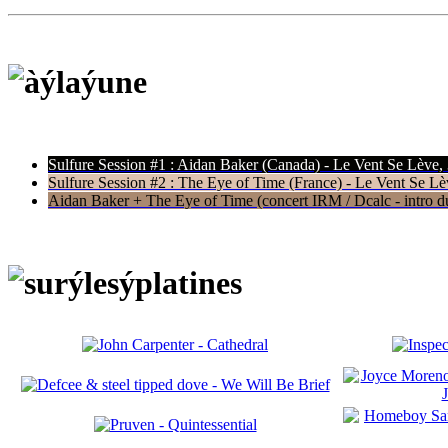
Sulfure Session #1 : Aidan Baker (Canada) - Le Vent Se Lève,
Sulfure Session #2 : The Eye of Time (France) - Le Vent Se Lè
Aidan Baker + The Eye of Time (concert IRM / Dcalc - intro du 