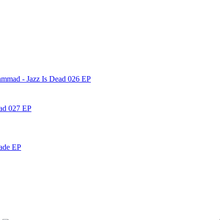
ammad - Jazz Is Dead 026 EP
ead 027 EP
nade EP