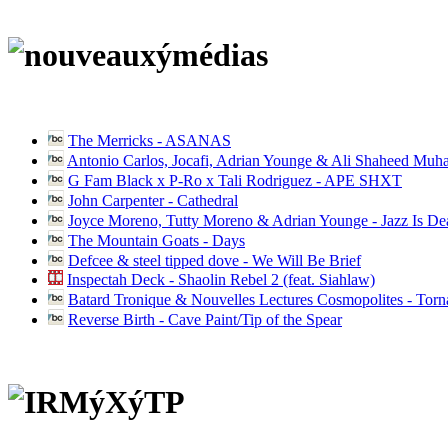
The Merricks - ASANAS
Antonio Carlos, Jocafi, Adrian Younge & Ali Shaheed Muh
G Fam Black x P-Ro x Tali Rodriguez - APE SHXT
John Carpenter - Cathedral
Joyce Moreno, Tutty Moreno & Adrian Younge - Jazz Is D
The Mountain Goats - Days
Defcee & steel tipped dove - We Will Be Brief
Inspectah Deck - Shaolin Rebel 2 (feat. Siahlaw)
Batard Tronique & Nouvelles Lectures Cosmopolites - Tor
Reverse Birth - Cave Paint/Tip of the Spear