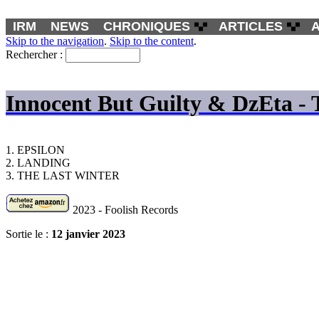
IRM
NEWS
CHRONIQUES
ARTICLES
Skip to the navigation
.
Skip to the content
.
Rechercher :
Innocent But Guilty & DzEta - 
1. EPSILON
2. LANDING
3. THE LAST WINTER
2023 - Foolish Records
Sortie le :
12 janvier 2023