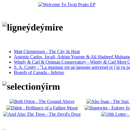
Matt Christensen - The City In Heat
Antonio Carlos, Jocafi, Adrian Younge & Ali Shaheed Muham
Windy & Carl & Optigan Conservatory - Windy & Carl Meet O
S. A. Cosby : "La musique est un langage universel et j’ai vu 
Boards of Canada - Inferno