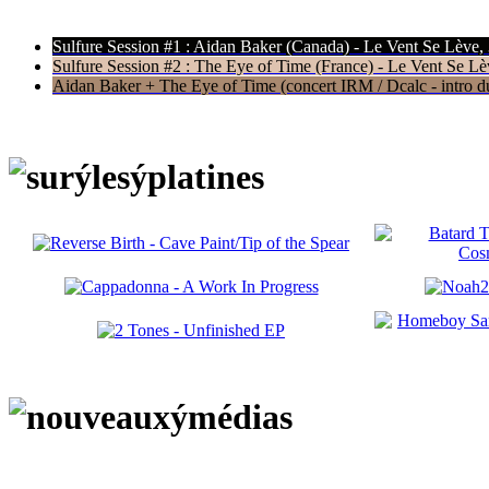
Sulfure Session #1 : Aidan Baker (Canada) - Le Vent Se Lève,
Sulfure Session #2 : The Eye of Time (France) - Le Vent Se Lè
Aidan Baker + The Eye of Time (concert IRM / Dcalc - intro du 