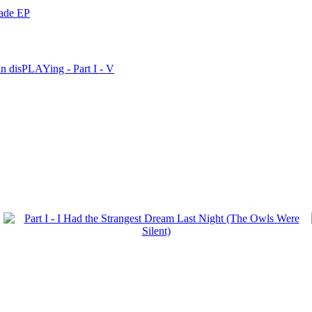
nade EP
n disPLAYing - Part I - V