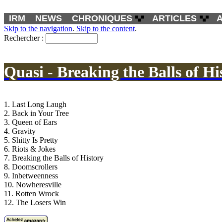
IRM
NEWS
CHRONIQUES
ARTICLES
Skip to the navigation
.
Skip to the content
.
Rechercher :
Quasi - Breaking the Balls of Hi
1. Last Long Laugh
2. Back in Your Tree
3. Queen of Ears
4. Gravity
5. Shitty Is Pretty
6. Riots & Jokes
7. Breaking the Balls of History
8. Doomscrollers
9. Inbetweenness
10. Nowheresville
11. Rotten Wrock
12. The Losers Win