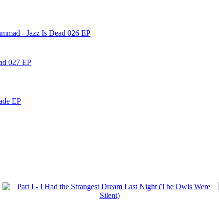
ammad - Jazz Is Dead 026 EP
ead 027 EP
nade EP