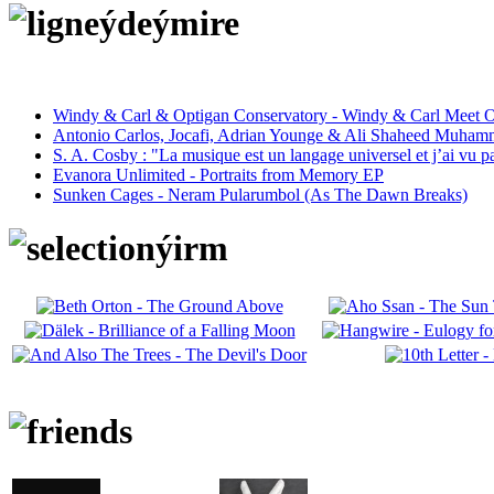
Windy & Carl & Optigan Conservatory - Windy & Carl Meet O
Antonio Carlos, Jocafi, Adrian Younge & Ali Shaheed Muham
S. A. Cosby : "La musique est un langage universel et j’ai vu 
Evanora Unlimited - Portraits from Memory EP
Sunken Cages - Neram Pularumbol (As The Dawn Breaks)