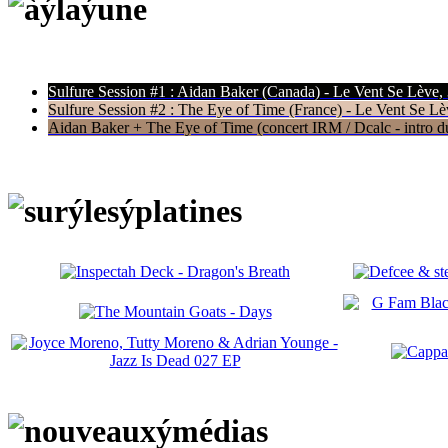
Sulfure Session #1 : Aidan Baker (Canada) - Le Vent Se Lève,
Sulfure Session #2 : The Eye of Time (France) - Le Vent Se Lè
Aidan Baker + The Eye of Time (concert IRM / Dcalc - intro du 