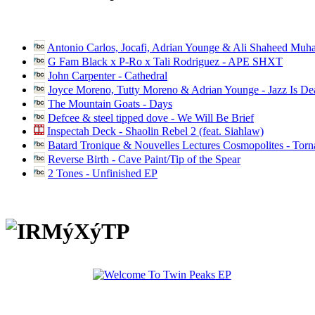
Antonio Carlos, Jocafi, Adrian Younge & Ali Shaheed Muh
G Fam Black x P-Ro x Tali Rodriguez - APE SHXT
John Carpenter - Cathedral
Joyce Moreno, Tutty Moreno & Adrian Younge - Jazz Is D
The Mountain Goats - Days
Defcee & steel tipped dove - We Will Be Brief
Inspectah Deck - Shaolin Rebel 2 (feat. Siahlaw)
Batard Tronique & Nouvelles Lectures Cosmopolites - Tor
Reverse Birth - Cave Paint/Tip of the Spear
2 Tones - Unfinished EP