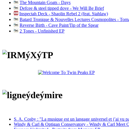
The Mountain Goats - Days
Defcee & steel tipped dove - We Will Be Brief
Inspectah Deck - Shaolin Rebel 2 (feat. Siahlaw)
Batard Tronique & Nouvelles Lectures Cosmopolites - Tor
Reverse Birth - Cave Paint/Tip of the Spear
2 Tones - Unfinished EP
S. A. Cosby : "La musique est un langage universel et j’ai vu 
Windy & Carl & Optigan Conservatory - Windy & Carl Meet O