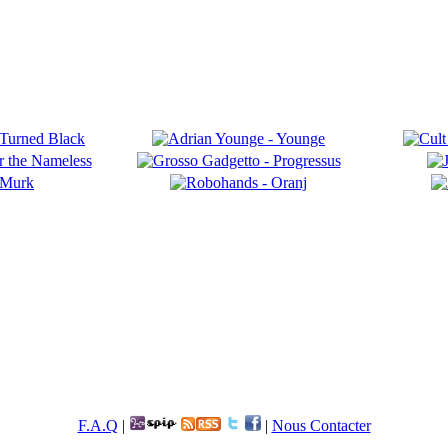
F.A.Q
|
|
Nous Contacter