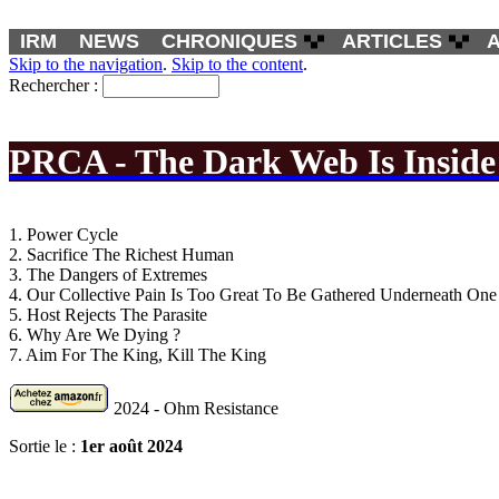
IRM
NEWS
CHRONIQUES
ARTICLES
Skip to the navigation
.
Skip to the content
.
Rechercher :
PRCA - The Dark Web Is Inside
1. Power Cycle
2. Sacrifice The Richest Human
3. The Dangers of Extremes
4. Our Collective Pain Is Too Great To Be Gathered Underneath On
5. Host Rejects The Parasite
6. Why Are We Dying ?
7. Aim For The King, Kill The King
2024 - Ohm Resistance
Sortie le :
1er août 2024