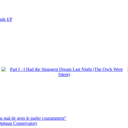
nade EP
pas mal de gens le parler couramment"
ptigan Conservatory