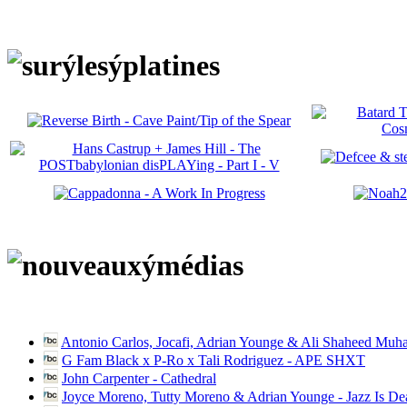
Antonio Carlos, Jocafi, Adrian Younge & Ali Shaheed Muh
G Fam Black x P-Ro x Tali Rodriguez - APE SHXT
John Carpenter - Cathedral
Joyce Moreno, Tutty Moreno & Adrian Younge - Jazz Is D