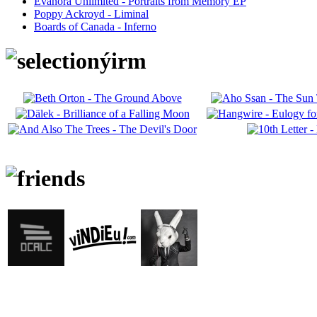
Evanora Unlimited - Portraits from Memory EP
Poppy Ackroyd - Liminal
Boards of Canada - Inferno