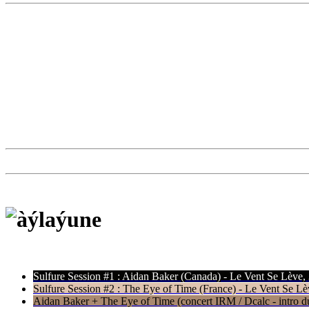
Sulfure Session #1 : Aidan Baker (Canada) - Le Vent Se Lève,
Sulfure Session #2 : The Eye of Time (France) - Le Vent Se Lè
Aidan Baker + The Eye of Time (concert IRM / Dcalc - intro du 