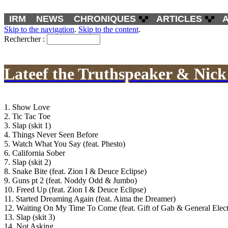
IRM
NEWS
CHRONIQUES
ARTICLES
Skip to the navigation
.
Skip to the content
.
Rechercher :
Lateef the Truthspeaker & Nick
1. Show Love
2. Tic Tac Toe
3. Slap (skit 1)
4. Things Never Seen Before
5. Watch What You Say (feat. Phesto)
6. California Sober
7. Slap (skit 2)
8. Snake Bite (feat. Zion I & Deuce Eclipse)
9. Guns pt 2 (feat. Noddy Odd & Jumbo)
10. Freed Up (feat. Zion I & Deuce Eclipse)
11. Started Dreaming Again (feat. Aima the Dreamer)
12. Waiting On My Time To Come (feat. Gift of Gab & General Elect
13. Slap (skit 3)
14. Not Asking