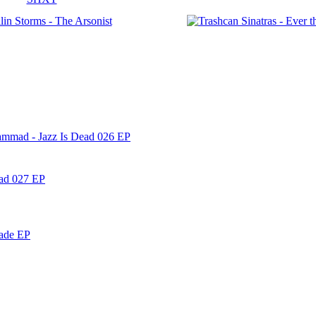
ammad - Jazz Is Dead 026 EP
ead 027 EP
nade EP