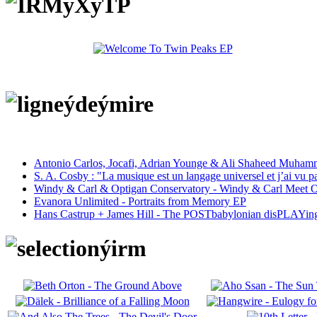
Antonio Carlos, Jocafi, Adrian Younge & Ali Shaheed Muham
S. A. Cosby : "La musique est un langage universel et j’ai vu 
Windy & Carl & Optigan Conservatory - Windy & Carl Meet O
Evanora Unlimited - Portraits from Memory EP
Hans Castrup + James Hill - The POSTbabylonian disPLAYing 