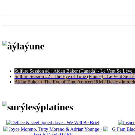
Sulfure Session #1 : Aidan Baker (Canada) - Le Vent Se Lève,
Sulfure Session #2 : The Eye of Time (France) - Le Vent Se Lè
Aidan Baker + The Eye of Time (concert IRM / Dcalc - intro du 