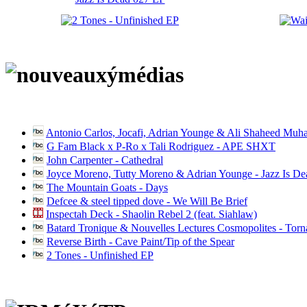
Antonio Carlos, Jocafi, Adrian Younge & Ali Shaheed Muh
G Fam Black x P-Ro x Tali Rodriguez - APE SHXT
John Carpenter - Cathedral
Joyce Moreno, Tutty Moreno & Adrian Younge - Jazz Is D
The Mountain Goats - Days
Defcee & steel tipped dove - We Will Be Brief
Inspectah Deck - Shaolin Rebel 2 (feat. Siahlaw)
Batard Tronique & Nouvelles Lectures Cosmopolites - Tor
Reverse Birth - Cave Paint/Tip of the Spear
2 Tones - Unfinished EP