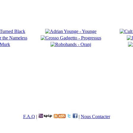
F.A.Q
|
|
Nous Contacter