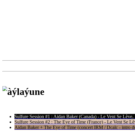
Sulfure Session #1 : Aidan Baker (Canada) - Le Vent Se Lève,
Sulfure Session #2 : The Eye of Time (France) - Le Vent Se Lè
Aidan Baker + The Eye of Time (concert IRM / Dcalc - intro du 