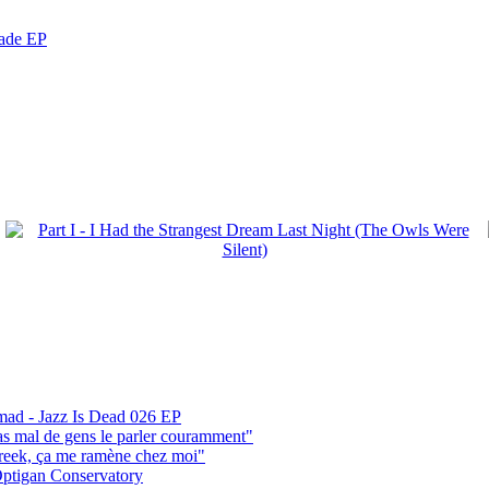
nade EP
mad - Jazz Is Dead 026 EP
pas mal de gens le parler couramment"
reek, ça me ramène chez moi"
ptigan Conservatory