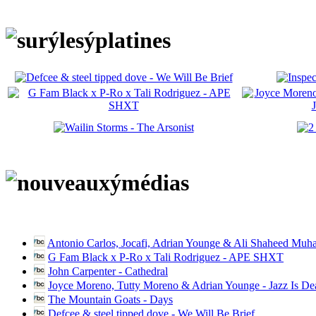
Antonio Carlos, Jocafi, Adrian Younge & Ali Shaheed Muh
G Fam Black x P-Ro x Tali Rodriguez - APE SHXT
John Carpenter - Cathedral
Joyce Moreno, Tutty Moreno & Adrian Younge - Jazz Is D
The Mountain Goats - Days
Defcee & steel tipped dove - We Will Be Brief