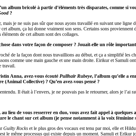
un album bricolé à partir d’éléments très disparates, comme si vou
Good
?
r, mais je ne suis pas sûr que nous ayons travaillé en suivant une lign
der cet album, ça lui donne vraiment son sens. Certains sons proviennen
 éléments de cet album sont des collages.
chose dans votre façon de composer ? Jouait-elle un rôle important
oché de la façon dont nous travaillions au début, et ça a simplifié les
ossons comme une main gauche et une main droite. Eirikur et Samuli ont
 travail.
istín Anna, avez-vous écouté
Pullhair Rubeye
, l’album qu’elle a e
 (Animal Collective) ? Qu’en avez-vous pensé ?
entendu. Il était à l’envers, je ne pouvais pas le retourner, alors je l’ai ra
, au lieu de vous resserrer en duo, vous avez fait appel à quelques
ure le chant sur cet album (je pense notamment à la voix féminine
ur
Guilty Rocks
et le plus gros des vocaux est tenu par moi, elle et Hildu
est le même processus qui existe depuis un moment. Samuli et Erikur jou