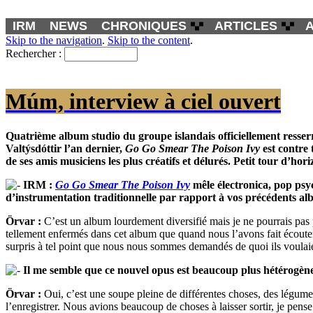
IRM
NEWS
CHRONIQUES
ARTICLES
Skip to the navigation
.
Skip to the content
.
Rechercher :
Múm, interview à ciel ouvert
Quatrième album studio du groupe islandais officiellement ress
Valtýsdóttir l’an dernier,
Go Go Smear The Poison Ivy
est contre
de ses amis musiciens les plus créatifs et délurés. Petit tour d’h
IRM :
Go Go Smear The Poison Ivy
mêle électronica, pop psy
d’instrumentation traditionnelle par rapport à vos précédents alb
Örvar :
C’est un album lourdement diversifié mais je ne pourrais pas p
tellement enfermés dans cet album que quand nous l’avons fait écouter
surpris à tel point que nous nous sommes demandés de quoi ils voulaient
Il me semble que ce nouvel opus est beaucoup plus hétérogène 
Örvar :
Oui, c’est une soupe pleine de différentes choses, des légumes
l’enregistrer. Nous avions beaucoup de choses à laisser sortir, je pense