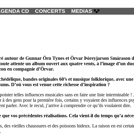
AGENDA CD
CONCERTS
MEDIAS
erré autour de Gunnar Örn Tynes et Örvar Þóreyjarson Smárason d
 toute attente un album ouvert aux quatre vents, à l’image d’un duo
orizon en compagnie d’Örvar.
chédélique, bandes originales 60’s et musique folklorique, avec une
ums. D’où vous est venue cette richesse d’inspiration ?
ointer telles influences musicales sans en faire une liste interminable !
 à des gens pour la première fois, certains y voyaient des influences ps
 parler. Avec le recul, j’arrive à comprendre ce qu’ils voulaient dire.
que vos précédentes réalisations. Cela vient-il du temps qu’a néce
, des vieilles chaussures et des poissons hideux. La raison en est certai
.