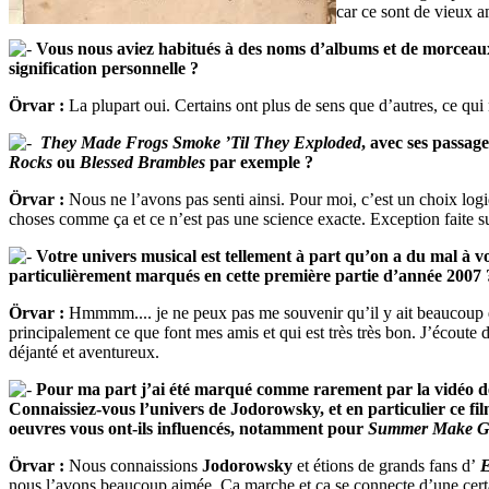
car ce sont de vieux a
Vous nous aviez habitués à des noms d’albums et de morceaux
signification personnelle ?
Örvar :
La plupart oui. Certains ont plus de sens que d’autres, ce qui 
They Made Frogs Smoke ’Til They Exploded
, avec ses passag
Rocks
ou
Blessed Brambles
par exemple ?
Örvar :
Nous ne l’avons pas senti ainsi. Pour moi, c’est un choix logi
choses comme ça et ce n’est pas une science exacte. Exception faite sur
Votre univers musical est tellement à part qu’on a du mal à 
particulièrement marqués en cette première partie d’année 2007 
Örvar :
Hmmmm.... je ne peux pas me souvenir qu’il y ait beaucoup d
principalement ce que font mes amis et qui est très très bon. J’écoute 
déjanté et aventureux.
Pour ma part j’ai été marqué comme rarement par la vidéo 
Connaissiez-vous l’univers de Jodorowsky, et en particulier ce fi
oeuvres vous ont-ils influencés, notamment pour
Summer Make G
Örvar :
Nous connaissions
Jodorowsky
et étions de grands fans d’
E
nous l’avons beaucoup aimée. Ça marche et ça se connecte d’une cert