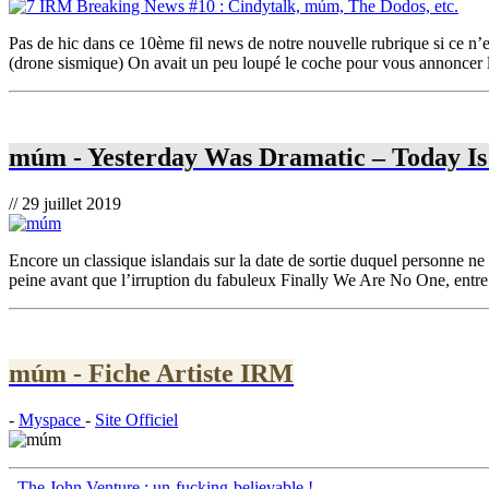
Pas de hic dans ce 10ème fil news de notre nouvelle rubrique si ce n’
(drone sismique) On avait un peu loupé le coche pour vous annoncer la
múm - Yesterday Was Dramatic – Today Is
// 29 juillet 2019
Encore un classique islandais sur la date de sortie duquel personne ne 
peine avant que l’irruption du fabuleux Finally We Are No One, entre le
múm - Fiche Artiste IRM
-
Myspace
-
Site Officiel
The John Venture : un-fucking-believable !