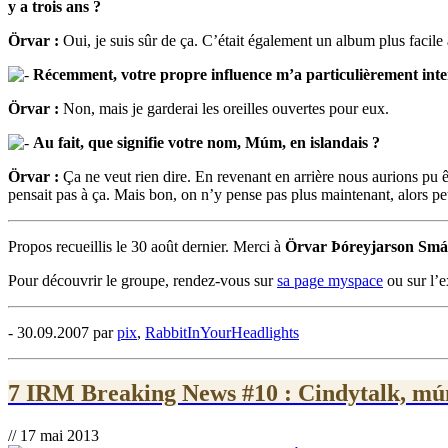
y a trois ans ?
Örvar :
Oui, je suis sûr de ça. C’était également un album plus facile
Récemment, votre propre influence m’a particulièrement inte
Örvar :
Non, mais je garderai les oreilles ouvertes pour eux.
Au fait, que signifie votre nom, Múm, en islandais ?
Örvar :
Ça ne veut rien dire. En revenant en arrière nous aurions pu êt
pensait pas à ça. Mais bon, on n’y pense pas plus maintenant, alors pe
Propos recueillis le 30 août dernier. Merci à
Örvar Þóreyjarson Smá
Pour découvrir le groupe, rendez-vous sur
sa page myspace
ou sur l’e
- 30.09.2007 par
pix
,
RabbitInYourHeadlights
7 IRM Breaking News #10 : Cindytalk, múm
// 17 mai 2013