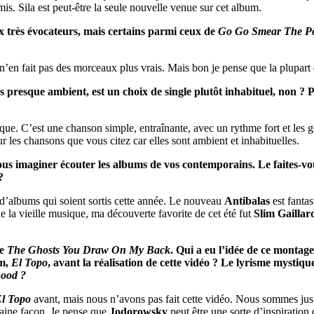
mis. Sila est peut-être la seule nouvelle venue sur cet album.
 très évocateurs, mais certains parmi ceux de
Go Go Smear The Po
n’en fait pas des morceaux plus vrais. Mais bon je pense que la plupart d
es presque ambient, est un choix de single plutôt inhabituel, non 
que. C’est une chanson simple, entraînante, avec un rythme fort et les g
 les chansons que vous citez car elles sont ambient et inhabituelles.
vous imaginer écouter les albums de vos contemporains. Le faites-v
?
’albums qui soient sortis cette année. Le nouveau
Antibalas
est fantas
de la vieille musique, ma découverte favorite de cet été fut
Slim Gaillar
de
The Ghosts You Draw On My Back
. Qui a eu l’idée de ce montag
lm,
El Topo
, avant la réalisation de cette vidéo ? Le lyrisme mystiqu
ood ?
l Topo
avant, mais nous n’avons pas fait cette vidéo. Nous sommes juste 
aine façon. Je pense que
Jodorowsky
peut être une sorte d’inspiration