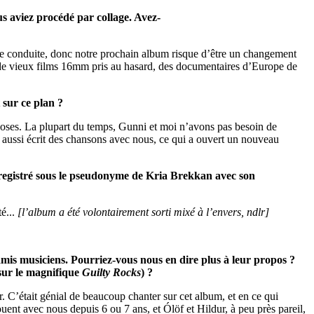
s aviez procédé par collage. Avez-
e de conduite, donc notre prochain album risque d’être un changement
t de vieux films 16mm pris au hasard, des documentaires d’Europe de
 sur ce plan ?
 choses. La plupart du temps, Gunni et moi n’avons pas besoin de
 aussi écrit des chansons avec nous, ce qui a ouvert un nouveau
nregistré sous le pseudonyme de Kria Brekkan avec son
té...
[l’album a été volontairement sorti mixé à l’envers, ndlr]
 amis musiciens. Pourriez-vous nous en dire plus à leur propos ?
 sur le magnifique
Guilty Rocks
) ?
r. C’était génial de beaucoup chanter sur cet album, et en ce qui
ent avec nous depuis 6 ou 7 ans, et Ólöf et Hildur, à peu près pareil,