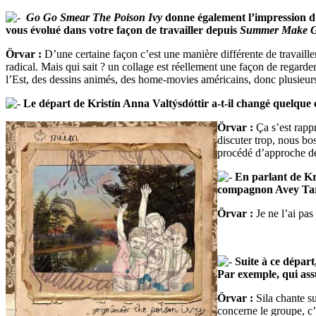
Go Go Smear The Poison Ivy
donne également l’impression d’
vous évolué dans votre façon de travailler depuis
Summer Make 
Örvar :
D’une certaine façon c’est une manière différente de travaille
radical. Mais qui sait ? un collage est réellement une façon de regar
l’Est, des dessins animés, des home-movies américains, donc plusieurs
Le départ de Kristín Anna Valtýsdóttir a-t-il changé quelque 
Örvar :
Ça s’est rappr
discuter trop, nous b
procédé d’approche de
En parlant de Kr
compagnon Avey Tare
Örvar :
Je ne l’ai pas 
Suite à ce départ
Par exemple, qui ass
Örvar :
Sila chante s
concerne le groupe, c’