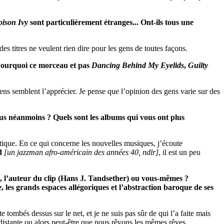
ison Ivy
sont particulièrement étranges... Ont-ils tous une
es titres ne veulent rien dire pour les gens de toutes façons.
? Pourquoi ce morceau et pas
Dancing Behind My Eyelids
,
Guilty
ens semblent l’apprécier. Je pense que l’opinion des gens varie sur des
ous néanmoins ? Quels sont les albums qui vous ont plus
tique. En ce qui concerne les nouvelles musiques, j’écoute
d
[un jazzman afro-américain des années 40, ndlr]
, il est un peu
e, l’auteur du clip (Hans J. Tandsether) ou vous-mêmes ?
e, les grands espaces allégoriques et l’abstraction baroque de ses
tombés dessus sur le net, et je ne suis pas sûr de qui l’a faite mais
 distante ou alors peut-être que nous rêvons les mêmes rêves.