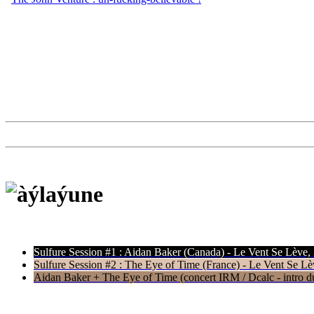
Sulfure Session #1 : Aidan Baker (Canada) - Le Vent Se Lève,
Sulfure Session #2 : The Eye of Time (France) - Le Vent Se Lè
Aidan Baker + The Eye of Time (concert IRM / Dcalc - intro du 