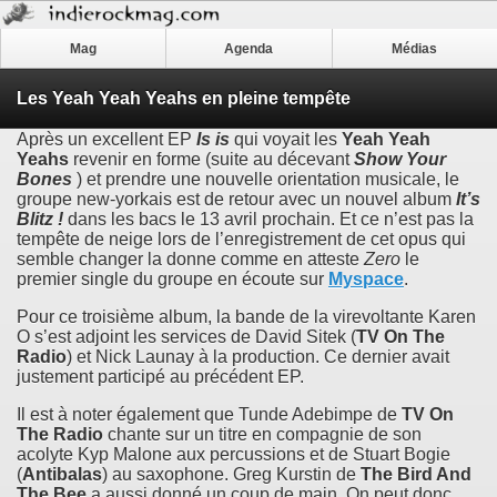
Mag
Agenda
Médias
Les Yeah Yeah Yeahs en pleine tempête
Après un excellent EP
Is is
qui voyait les
Yeah Yeah
Yeahs
revenir en forme (suite au décevant
Show Your
Bones
) et prendre une nouvelle orientation musicale, le
groupe new-yorkais est de retour avec un nouvel album
It’s
Blitz !
dans les bacs le 13 avril prochain. Et ce n’est pas la
tempête de neige lors de l’enregistrement de cet opus qui
semble changer la donne comme en atteste
Zero
le
premier single du groupe en écoute sur
Myspace
.
Pour ce troisième album, la bande de la virevoltante Karen
O s’est adjoint les services de David Sitek (
TV On The
Radio
) et Nick Launay à la production. Ce dernier avait
justement participé au précédent EP.
Il est à noter également que Tunde Adebimpe de
TV On
The Radio
chante sur un titre en compagnie de son
acolyte Kyp Malone aux percussions et de Stuart Bogie
(
Antibalas
) au saxophone. Greg Kurstin de
The Bird And
The Bee
a aussi donné un coup de main. On peut donc