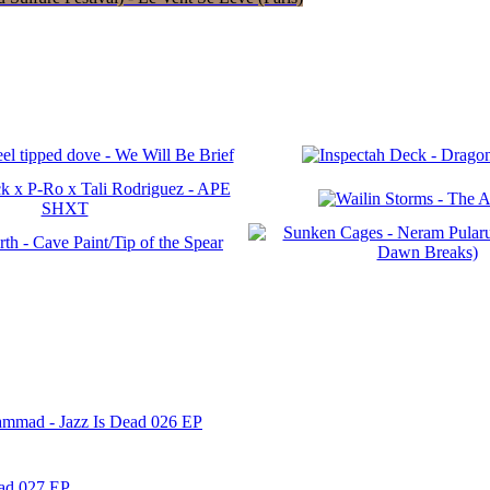
ammad - Jazz Is Dead 026 EP
ead 027 EP