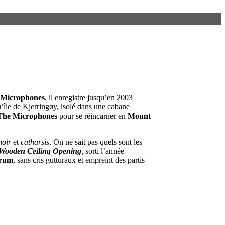
 Microphones
, il enregistre jusqu’en 2003
u’île de Kjerringøy, isolé dans une cabane
The Microphones
pour se réincarner en
Mount
noir
et
catharsis
. On ne sait pas quels sont les
Wooden Ceiling Opening
,
sorti l’année
erum
, sans cris gutturaux et empreint des partis