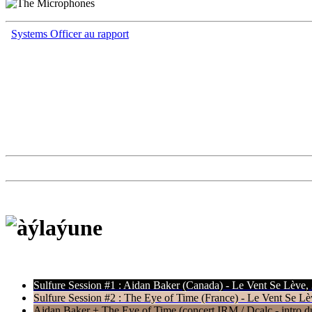
Systems Officer au rapport
Sulfure Session #1 : Aidan Baker (Canada) - Le Vent Se Lève,
Sulfure Session #2 : The Eye of Time (France) - Le Vent Se Lè
Aidan Baker + The Eye of Time (concert IRM / Dcalc - intro du 