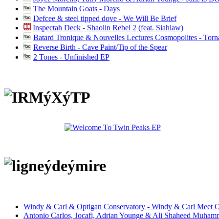
The Mountain Goats - Days
Defcee & steel tipped dove - We Will Be Brief
Inspectah Deck - Shaolin Rebel 2 (feat. Siahlaw)
Batard Tronique & Nouvelles Lectures Cosmopolites - Tor
Reverse Birth - Cave Paint/Tip of the Spear
2 Tones - Unfinished EP
Windy & Carl & Optigan Conservatory - Windy & Carl Meet O
Antonio Carlos, Jocafi, Adrian Younge & Ali Shaheed Muham