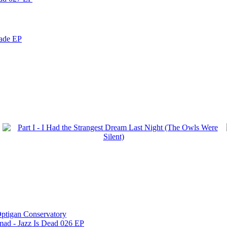
nade EP
ptigan Conservatory
mad - Jazz Is Dead 026 EP