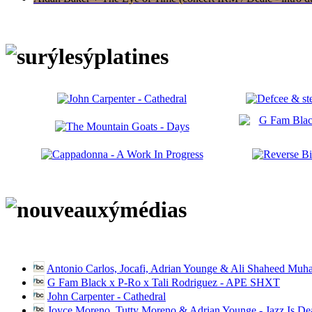
Antonio Carlos, Jocafi, Adrian Younge & Ali Shaheed Muh
G Fam Black x P-Ro x Tali Rodriguez - APE SHXT
John Carpenter - Cathedral
Joyce Moreno, Tutty Moreno & Adrian Younge - Jazz Is D