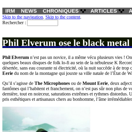
IRM
NEWS
CHRONIQUES
ARTICLES
Skip to the navigation
.
Skip to the content
.
Rechercher :
Phil Elverum ose le black metal so
Phil Elverum
n’est pas un novice, il a même vécu plusieurs vies ! On
quelques beaux disques de folk lo-fi au sein de la nébuleuse K Records
désertée, sans eau courante ni électricité, où la nuit succède à de tro
Eerie
du nom de la montagne qui jouxte sa ville natale de l’État de W
Qu’il s’agisse de
The Microphones
ou de
Mount Eerie
, deux adject
fantômes qui l’habitent et franchement, on n’est pas sûr non plus de 
dernière, tout en noirceur, saturations extrêmes et rythmes distordus.
pris esthétiques et artisanaux chers au bonhomme, l’âme irrémédiablem