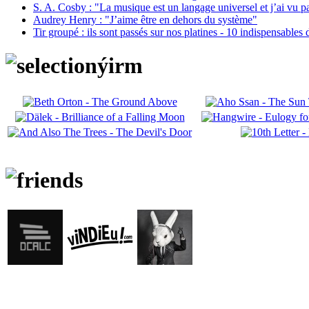
S. A. Cosby : "La musique est un langage universel et j’ai vu 
Audrey Henry : "J’aime être en dehors du système"
Tir groupé : ils sont passés sur nos platines - 10 indispensables