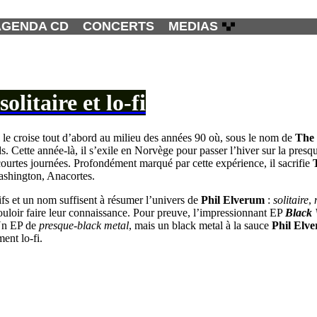
AGENDA CD
CONCERTS
MEDIAS
litaire et lo-fi
 le croise tout d’abord au milieu des années 90 où, sous le nom de
The
. Cette année-là, il s’exile en Norvège pour passer l’hiver sur la presq
p courtes journées. Profondément marqué par cette expérience, il sacrifie
ashington, Anacortes.
ifs et un nom suffisent à résumer l’univers de
Phil Elverum
:
solitaire
,
vouloir faire leur connaissance. Pour preuve, l’impressionnant EP
Black 
 Un EP de
presque-black metal
, mais un black metal à la sauce
Phil Elv
ent lo-fi.