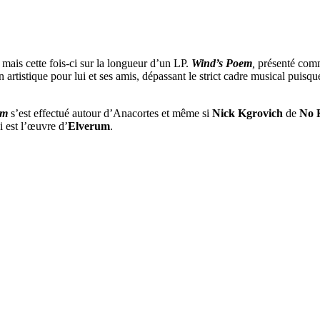
mais cette fois-ci sur la longueur d’un LP.
Wind’s Poem
,
présenté co
n artistique pour lui et ses amis, dépassant le strict cadre musical puisqu
em
s’est effectué autour d’Anacortes et même si
Nick Kgrovich
de
No 
i est l’œuvre d’
Elverum
.