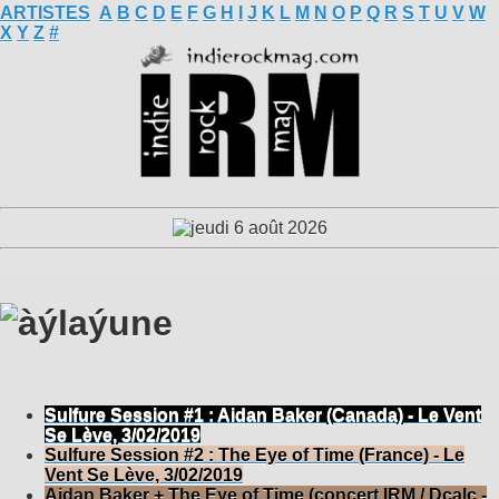
ARTISTES
A
B
C
D
E
F
G
H
I
J
K
L
M
N
O
P
Q
R
S
T
U
V
W
X
Y
Z
#
Sulfure Session #1 : Aidan Baker (Canada) - Le Vent
Se Lève, 3/02/2019
Sulfure Session #2 : The Eye of Time (France) - Le
Vent Se Lève, 3/02/2019
Aidan Baker + The Eye of Time (concert IRM / Dcalc -