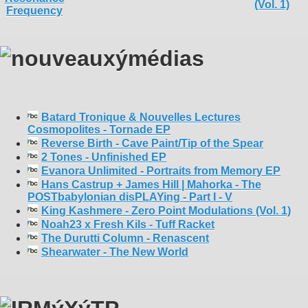
Batard Tronique & Nouvelles Lectures
Cosmopolites - Tornade EP
Reverse Birth - Cave Paint/Tip of the Spear
2 Tones - Unfinished EP
Evanora Unlimited - Portraits from Memory EP
Hans Castrup + James Hill | Mahorka - The
POSTbabylonian disPLAYing - Part I - V
King Kashmere - Zero Point Modulations (Vol. 1)
Noah23 x Fresh Kils - Tuff Racket
The Durutti Column - Renascent
Shearwater - The New World