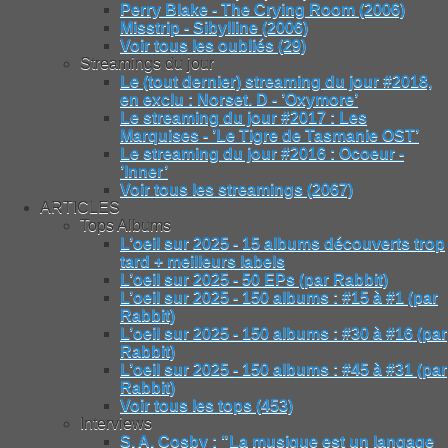
Perry Blake - The Crying Room (2006)
Misstrip - Sibylline (2006)
Voir tous les oubliés (29)
Streamings du jour
Le (tout dernier) streaming du jour #2018,
en exclu : Norset. D - ’Oxymore’
Le streaming du jour #2017 : Les
Marquises - ’Le Tigre de Tasmanie OST’
Le streaming du jour #2016 : Ocoeur -
’Inner’
Voir tous les streamings (2067)
ARTICLES
Tops Albums
L’oeil sur 2025 - 15 albums découverts trop
tard + meilleurs labels
L’oeil sur 2025 - 50 EPs (par Rabbit)
L’oeil sur 2025 - 150 albums : #15 à #1 (par
Rabbit)
L’oeil sur 2025 - 150 albums : #30 à #16 (par
Rabbit)
L’oeil sur 2025 - 150 albums : #45 à #31 (par
Rabbit)
Voir tous les tops (453)
Interviews
S. A. Cosby : "La musique est un langage