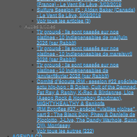
(France) - Le Vent Se Lève, 3/02/2019
Sulfure Session #1 : Aidan Baker (Canada)
- Le Vent Se Lève, 3/02/2019
Voir tous les articles (3)
Autres articles
Tir groupé : ils sont passés sur nos
platines - 10 indispensables de mai/juin
2026 (par Rabbit)
Tir groupé : ils sont passés sur nos
platines - 10 indispensables de mars/avril
2026 (par Rabbit)
Tir groupé : ils sont passés sur nos
platines - 10 indispensables de
janvier/février 2026 (par Rabbit)
Comité d’écoute IRM - session #22 spéciale
actu hip-hop : B Dolan, Cult of the Damned,
Fat Ray & Raphy, K-Rec & Birdapres, Lice
(Aesop Rock & Homeboy Sandman),
MIGHTYHEALTHY & Sankofa
IRM Expr6ss #37 - spécial "vieilles gloires",
part 2 : The Black Dog, Phew & Danielle de
Picciotto, J-Live, The Dandy Warhols, Sunn
O))), Morrissey
Voir tous les autres (222)
AGENDA CD