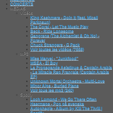
CONCERTS
MEDIAS
Vidéos
King Kashmere - Doin It (feat. Micall
Parknsun)
The Coral - Let The Music Play
Beck - Ride Lonesome
Gangrene (The Alchemist & Oh No) -
Forever
Chuck Strangers - G Pack
Voir toutes les vidéos (7558)
MP3
Miss Marvel - "Junkfood"
MSEA - Ei Boy
La Propagande Asiatique & Captain Arabia
- Le Miracle Rap Français (Captain Arabia
EP)
Unknown Mortal Orchestra - Multi-Love
Minor Alps - Buried Plans
Voir tous les mp3 (240)
Spotify
Loch Lomond - We Go There Often
Haermape - Pop på svenska
Autophagie - Album by Kill The Thrill |
Spotify