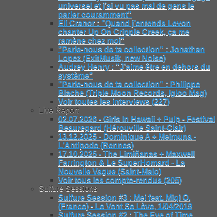
universel et j’ai vu pas mal de gens le
parler couramment"
Eli Cranor : "Quand j’entends Levon
chanter Up On Cripple Creek, ça me
ramène chez moi"
"Parle-nous de ta collection" : Jonathan
Lopez (ExitMusik, new Noise)
Audrey Henry : "J’aime être en dehors du
système"
"Parle-nous de ta collection" : Philippe
Blache (Triple Moon Records, Igloo Mag)
Voir toutes les interviews (227)
Live Report
02.07.2026 - Girls In Hawaii + Pulp - Festival
Beauregard (Hérouville Saint-Clair)
13.12.2025 - Dominique A + Meimuna -
L’Antipode (Rennes)
17.10.2025 - The Limiñanas + Maxwell
Farrington & Le SuperHomard - La
Nouvelle Vague (Saint-Malo)
Voir tous les compte-rendus (205)
Sulfure Sessions
Sulfure Session #3 : Mei feat. Miqi O.
(France) - Le Vent Se Lève, 1/04/2019
Sulfure Session #2 : The Eye of Time