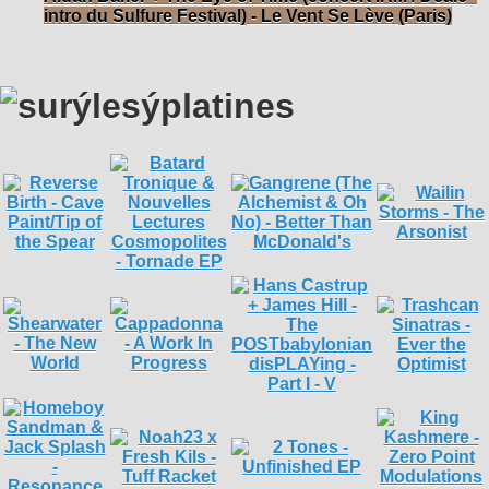
intro du Sulfure Festival) - Le Vent Se Lève (Paris)