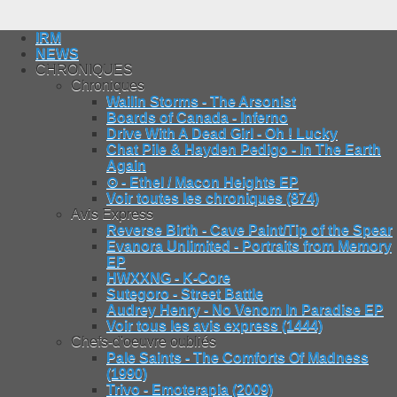
IRM
NEWS
CHRONIQUES
Chroniques
Wailin Storms - The Arsonist
Boards of Canada - Inferno
Drive With A Dead Girl - Oh ! Lucky
Chat Pile & Hayden Pedigo - In The Earth
Again
⊙ - Ethel / Macon Heights EP
Voir toutes les chroniques (874)
Avis Express
Reverse Birth - Cave Paint/Tip of the Spear
Evanora Unlimited - Portraits from Memory
EP
HWXXNG - K-Core
Sutegoro - Street Battle
Audrey Henry - No Venom In Paradise EP
Voir tous les avis express (1444)
Chefs-d'oeuvre oubliés
Pale Saints - The Comforts Of Madness
(1990)
Trivo - Emoterapia (2009)