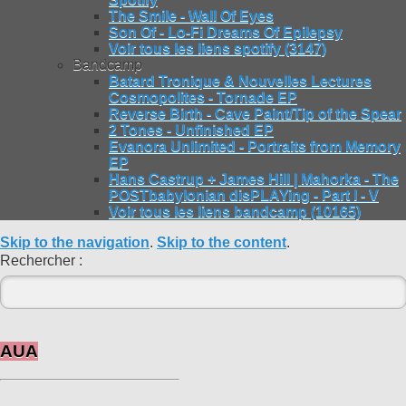
The Smile - Wall Of Eyes
Son Of - Lo-Fi Dreams Of Epilepsy
Voir tous les liens spotify (3147)
Bandcamp
Batard Tronique & Nouvelles Lectures
Cosmopolites - Tornade EP
Reverse Birth - Cave Paint/Tip of the Spear
2 Tones - Unfinished EP
Evanora Unlimited - Portraits from Memory
EP
Hans Castrup + James Hill | Mahorka - The
POSTbabylonian disPLAYing - Part I - V
Voir tous les liens bandcamp (10165)
Skip to the navigation
.
Skip to the content
.
Rechercher :
AUA