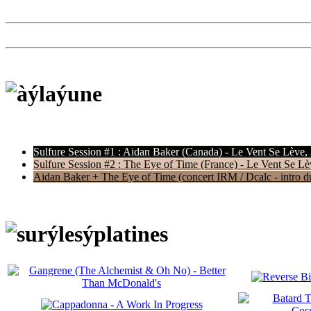
Sulfure Session #1 : Aidan Baker (Canada) - Le Vent Se Lève,
Sulfure Session #2 : The Eye of Time (France) - Le Vent Se Lè
Aidan Baker + The Eye of Time (concert IRM / Dcalc - intro du 