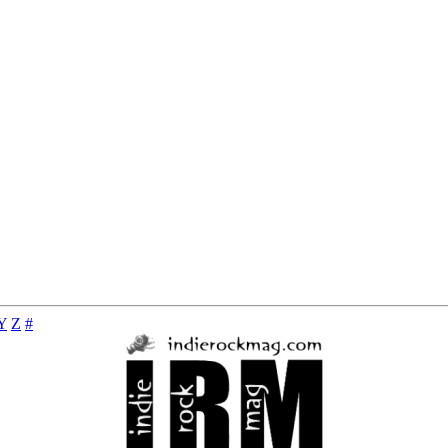
Y
Z
#