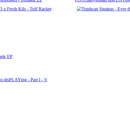
nade EP
n disPLAYing - Part I - V