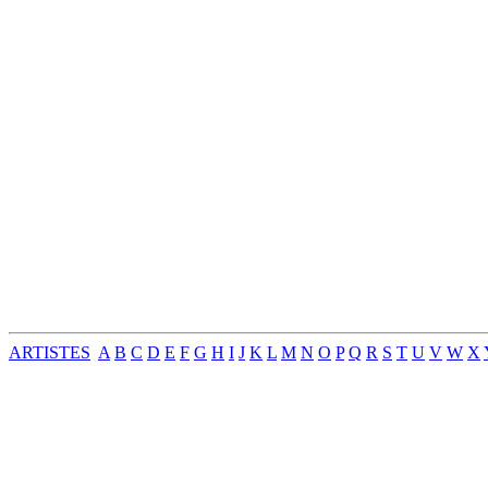
ARTISTES
A
B
C
D
E
F
G
H
I
J
K
L
M
N
O
P
Q
R
S
T
U
V
W
X