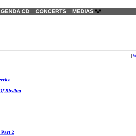
AGENDA CD
CONCERTS
MEDIAS
[
W
rvice
s Of Rhythm
 Part 2