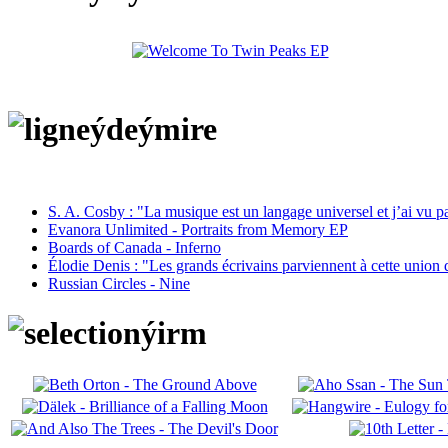
S. A. Cosby : "La musique est un langage universel et j’ai vu 
Evanora Unlimited - Portraits from Memory EP
Boards of Canada - Inferno
Élodie Denis : "Les grands écrivains parviennent à cette union 
Russian Circles - Nine