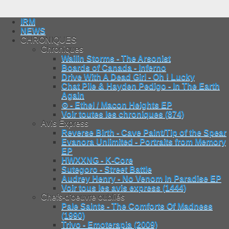
IRM
NEWS
CHRONIQUES
Chroniques
Wailin Storms - The Arsonist
Boards of Canada - Inferno
Drive With A Dead Girl - Oh ! Lucky
Chat Pile & Hayden Pedigo - In The Earth
Again
⊙ - Ethel / Macon Heights EP
Voir toutes les chroniques (874)
Avis Express
Reverse Birth - Cave Paint/Tip of the Spear
Evanora Unlimited - Portraits from Memory
EP
HWXXNG - K-Core
Sutegoro - Street Battle
Audrey Henry - No Venom In Paradise EP
Voir tous les avis express (1444)
Chefs-d'oeuvre oubliés
Pale Saints - The Comforts Of Madness
(1990)
Trivo - Emoterapia (2009)