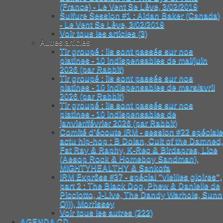
(France) - Le Vent Se Lève, 3/02/2019
Sulfure Session #1 : Aidan Baker (Canada)
- Le Vent Se Lève, 3/02/2019
Voir tous les articles (3)
Autres articles
Tir groupé : ils sont passés sur nos
platines - 10 indispensables de mai/juin
2026 (par Rabbit)
Tir groupé : ils sont passés sur nos
platines - 10 indispensables de mars/avril
2026 (par Rabbit)
Tir groupé : ils sont passés sur nos
platines - 10 indispensables de
janvier/février 2026 (par Rabbit)
Comité d’écoute IRM - session #22 spéciale
actu hip-hop : B Dolan, Cult of the Damned,
Fat Ray & Raphy, K-Rec & Birdapres, Lice
(Aesop Rock & Homeboy Sandman),
MIGHTYHEALTHY & Sankofa
IRM Expr6ss #37 - spécial "vieilles gloires",
part 2 : The Black Dog, Phew & Danielle de
Picciotto, J-Live, The Dandy Warhols, Sunn
O))), Morrissey
Voir tous les autres (222)
AGENDA CD