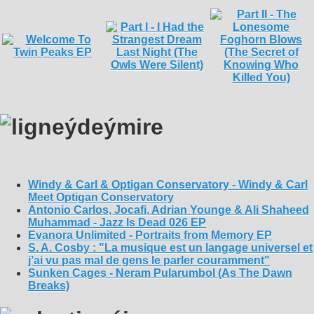
Windy & Carl & Optigan Conservatory - Windy & Carl
Meet Optigan Conservatory
Antonio Carlos, Jocafi, Adrian Younge & Ali Shaheed
Muhammad - Jazz Is Dead 026 EP
Evanora Unlimited - Portraits from Memory EP
S. A. Cosby : "La musique est un langage universel et
j’ai vu pas mal de gens le parler couramment"
Sunken Cages - Neram Pularumbol (As The Dawn
Breaks)