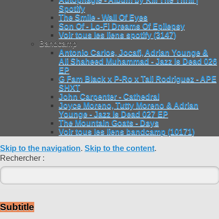
Spotify
The Smile - Wall Of Eyes
Son Of - Lo-Fi Dreams Of Epilepsy
Voir tous les liens spotify (3147)
Bandcamp
Antonio Carlos, Jocafi, Adrian Younge &
Ali Shaheed Muhammad - Jazz Is Dead 026
EP
G Fam Black x P-Ro x Tali Rodriguez - APE
SHXT
John Carpenter - Cathedral
Joyce Moreno, Tutty Moreno & Adrian
Younge - Jazz Is Dead 027 EP
The Mountain Goats - Days
Voir tous les liens bandcamp (10171)
Skip to the navigation
.
Skip to the content
.
Rechercher :
Subtitle