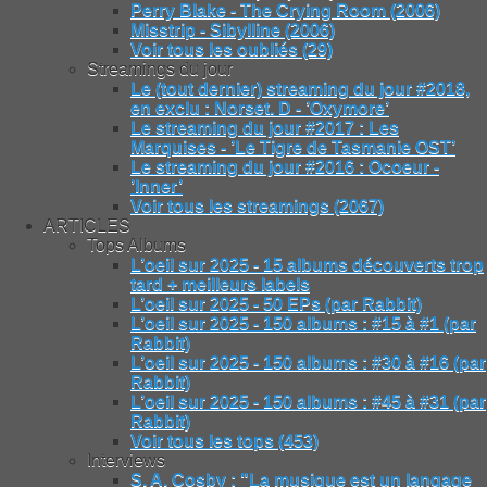
Perry Blake - The Crying Room (2006)
Misstrip - Sibylline (2006)
Voir tous les oubliés (29)
Streamings du jour
Le (tout dernier) streaming du jour #2018,
en exclu : Norset. D - ’Oxymore’
Le streaming du jour #2017 : Les
Marquises - ’Le Tigre de Tasmanie OST’
Le streaming du jour #2016 : Ocoeur -
’Inner’
Voir tous les streamings (2067)
ARTICLES
Tops Albums
L’oeil sur 2025 - 15 albums découverts trop
tard + meilleurs labels
L’oeil sur 2025 - 50 EPs (par Rabbit)
L’oeil sur 2025 - 150 albums : #15 à #1 (par
Rabbit)
L’oeil sur 2025 - 150 albums : #30 à #16 (par
Rabbit)
L’oeil sur 2025 - 150 albums : #45 à #31 (par
Rabbit)
Voir tous les tops (453)
Interviews
S. A. Cosby : "La musique est un langage