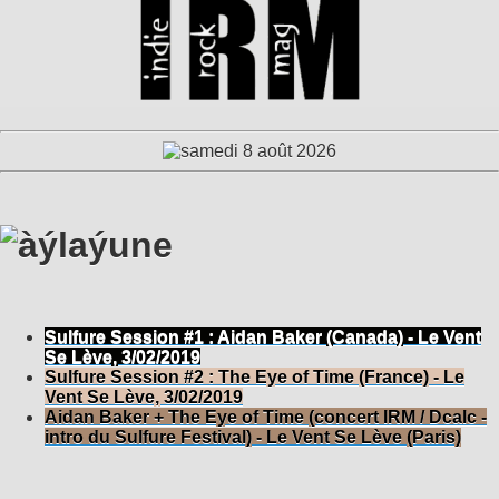
Sulfure Session #1 : Aidan Baker (Canada) - Le Vent
Se Lève, 3/02/2019
Sulfure Session #2 : The Eye of Time (France) - Le
Vent Se Lève, 3/02/2019
Aidan Baker + The Eye of Time (concert IRM / Dcalc -
intro du Sulfure Festival) - Le Vent Se Lève (Paris)