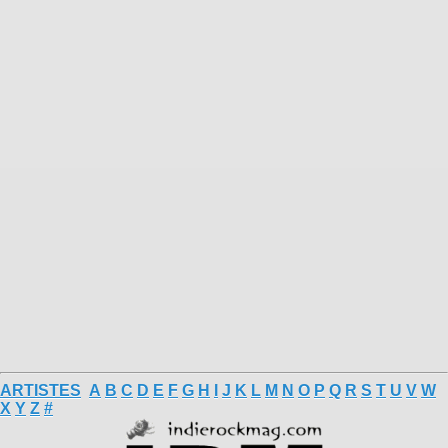
ARTISTES
A
B
C
D
E
F
G
H
I
J
K
L
M
N
O
P
Q
R
S
T
U
V
W
X
Y
Z
#