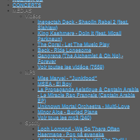
CONCERTS
MEDIAS
Vidéos
Inspectah Deck - Shaolin Rebel 2 (feat.
Siahlaw)
King Kashmere - Doin It (feat. Micall
Parknsun)
The Coral - Let The Music Play
Beck - Ride Lonesome
Gangrene (The Alchemist & Oh No) -
Forever
Voir toutes les vidéos (7559)
MP3
Miss Marvel - "Junkfood"
MSEA - Ei Boy
La Propagande Asiatique & Captain Arabia
- Le Miracle Rap Français (Captain Arabia
EP)
Unknown Mortal Orchestra - Multi-Love
Minor Alps - Buried Plans
Voir tous les mp3 (240)
Spotify
Loch Lomond - We Go There Often
Haermape - Pop på svenska
Autophagie - Album by Kill The Thrill |