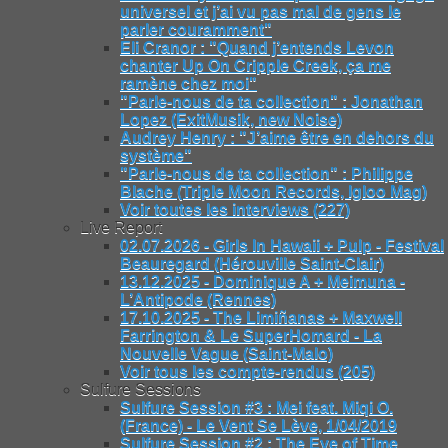
universel et j’ai vu pas mal de gens le
parler couramment"
Eli Cranor : "Quand j’entends Levon
chanter Up On Cripple Creek, ça me
ramène chez moi"
"Parle-nous de ta collection" : Jonathan
Lopez (ExitMusik, new Noise)
Audrey Henry : "J’aime être en dehors du
système"
"Parle-nous de ta collection" : Philippe
Blache (Triple Moon Records, Igloo Mag)
Voir toutes les interviews (227)
Live Report
02.07.2026 - Girls In Hawaii + Pulp - Festival
Beauregard (Hérouville Saint-Clair)
13.12.2025 - Dominique A + Meimuna -
L’Antipode (Rennes)
17.10.2025 - The Limiñanas + Maxwell
Farrington & Le SuperHomard - La
Nouvelle Vague (Saint-Malo)
Voir tous les compte-rendus (205)
Sulfure Sessions
Sulfure Session #3 : Mei feat. Miqi O.
(France) - Le Vent Se Lève, 1/04/2019
Sulfure Session #2 : The Eye of Time