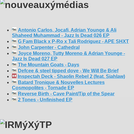
Antonio Carlos, Jocafi, Adrian Younge & Ali
Shaheed Muhammad - Jazz Is Dead 026 EP
G Fam Black x P-Ro x Tali Rodriguez - APE SHXT
John Carpenter - Cathedral
Joyce Moreno, Tutty Moreno & Adrian Younge -
Jazz Is Dead 027 EP
The Mountain Goats - Days
Defcee & steel tipped dove - We Will Be Brief
Inspectah Deck - Shaolin Rebel 2 (feat. Siahlaw)
Batard Tronique & Nouvelles Lectures
Cosmopolites - Tornade EP
Reverse Birth - Cave Paint/Tip of the Spear
2 Tones - Unfinished EP