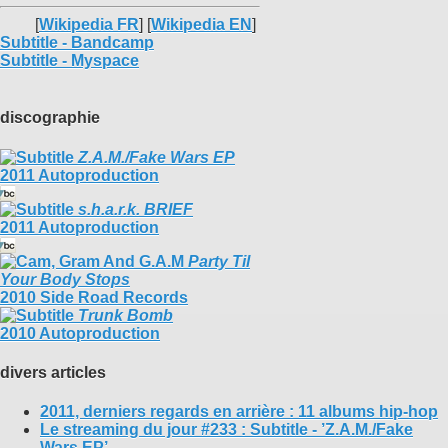
[
Wikipedia FR
] [
Wikipedia EN
]
Subtitle - Bandcamp
Subtitle - Myspace
discographie
Z​.​A​.​M​.​/​Fake Wars EP
2011 Autoproduction
s.h.a.r.k. BRIEF
2011 Autoproduction
Party Til
Your Body Stops
2010 Side Road Records
Trunk Bomb
2010 Autoproduction
divers articles
2011, derniers regards en arrière : 11 albums hip-hop
Le streaming du jour #233 : Subtitle - ’Z.A.M./Fake
Wars EP’