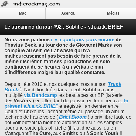
Mag
Agenda
Médias
Le streaming du jour #92 : Subtitle - ’s.h.a.r.k. BRIEF’
Nous vous parlions
il y a quelques jours encore
de
Thavius Beck
, au tour donc de
Giovanni Marks
son
compère au sein de
Labwaste
qui n’a
malheureusement pas besoin de faire preuve de la
même discrétion tant ses productions en solo
continuent de se heurter à un véritable mur
d’indifférence malgré leur qualité constante.
Depuis l’été 2010 et nos quelques mots sur son
Trunk
Bomb
à l’ambition tuée dans l’oeuf,
Subtitle
a ainsi
multiplié
via Bandcamp
les beat tapes sur EP (la série
des
Vectors
) en attendant de pouvoir en terminer avec
le
présent
s.h.a.r.k. BRIEF
enregistré l’an dernier entre
Berlin et Bruxelles, lâchant même au passage un album
tech-rap de haute volée (
Brief Bloom
) à prix libre faute de
pouvoir obtenir la moindre autorisation sur les samples
pour une sortie plus officielle (il faut dire aussi qu’en
s’attaquant
The Cure
, aux
Smiths
ou à
Sonic Youth
il