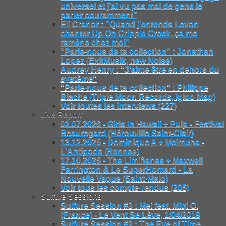
universel et j’ai vu pas mal de gens le
parler couramment"
Eli Cranor : "Quand j’entends Levon
chanter Up On Cripple Creek, ça me
ramène chez moi"
"Parle-nous de ta collection" : Jonathan
Lopez (ExitMusik, new Noise)
Audrey Henry : "J’aime être en dehors du
système"
"Parle-nous de ta collection" : Philippe
Blache (Triple Moon Records, Igloo Mag)
Voir toutes les interviews (227)
Live Report
02.07.2026 - Girls In Hawaii + Pulp - Festival
Beauregard (Hérouville Saint-Clair)
13.12.2025 - Dominique A + Meimuna -
L’Antipode (Rennes)
17.10.2025 - The Limiñanas + Maxwell
Farrington & Le SuperHomard - La
Nouvelle Vague (Saint-Malo)
Voir tous les compte-rendus (205)
Sulfure Sessions
Sulfure Session #3 : Mei feat. Miqi O.
(France) - Le Vent Se Lève, 1/04/2019
Sulfure Session #2 : The Eye of Time