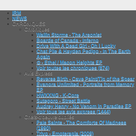
IRM
NEWS
CHRONIQUES
Chroniques
Wailin Storms - The Arsonist
Boards of Canada - Inferno
Drive With A Dead Girl - Oh ! Lucky
Chat Pile & Hayden Pedigo - In The Earth
Again
⊙ - Ethel / Macon Heights EP
Voir toutes les chroniques (874)
Avis Express
Reverse Birth - Cave Paint/Tip of the Spear
Evanora Unlimited - Portraits from Memory
EP
HWXXNG - K-Core
Sutegoro - Street Battle
Audrey Henry - No Venom In Paradise EP
Voir tous les avis express (1444)
Chefs-d'oeuvre oubliés
Pale Saints - The Comforts Of Madness
(1990)
Trivo - Emoterapia (2009)