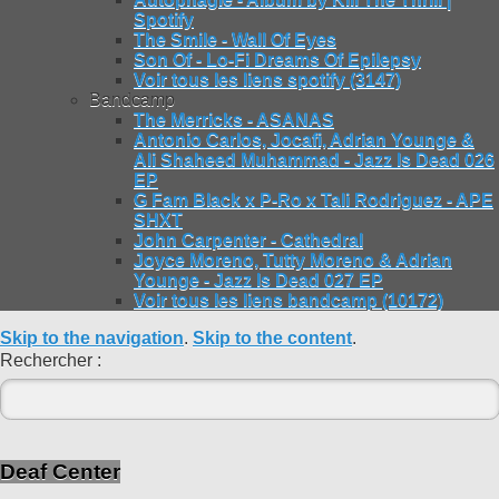
Spotify
The Smile - Wall Of Eyes
Son Of - Lo-Fi Dreams Of Epilepsy
Voir tous les liens spotify (3147)
Bandcamp
The Merricks - ASANAS
Antonio Carlos, Jocafi, Adrian Younge &
Ali Shaheed Muhammad - Jazz Is Dead 026
EP
G Fam Black x P-Ro x Tali Rodriguez - APE
SHXT
John Carpenter - Cathedral
Joyce Moreno, Tutty Moreno & Adrian
Younge - Jazz Is Dead 027 EP
Voir tous les liens bandcamp (10172)
Skip to the navigation
.
Skip to the content
.
Rechercher :
Deaf Center