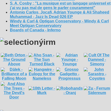
S. A. Cosby : "La musique est un langage universel et
j’ai vu pas mal de gens le parler couramment"
Antonio Carlos, Jocafi, Adrian Younge & Ali Shaheed
Muhammad - Jazz Is Dead 026 EP
Windy & Carl & Optigan Conservatory - Windy & Carl
Meet Optigan Conservatory
Boards of Canada - Inferno