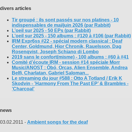
divers articles
Tir groupé : ils sont passés sur nos platines - 10
indispensables de mai/juin 2026 (par Rabbit)
L’oeil sur 2025 - 50 EPs (par Rabbit)
L’oeil sur 2025 - 150 albums : #120 à #106 (par Rabbit)
IRM Expr6ss #22 - spécial modern classical : Deaf
Center, Goldmund, Hior Chronik, Rauelsson, Dag
Rosenqvist, Joseph Schiano di Lombo
2019 sans le confort(misme) - 100 albums : #60 à #41
Comité d’écoute IRM - session #14 spéciale Morr
Music/ANOST : Óbó, Orcas, Alien Ensemble, Andrea
Belfi, Charlatan, Gabriel Saloman...
Le streaming du jour #588 : Otto A Totland / Erik K
Skodvin - ’Harmony From The Past EP’ & Brambles -
’Charcoal’
news
03.02.2011 -
Ambient songs for the deaf