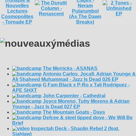
The Merricks - ASANAS
Antonio Carlos, Jocafi, Adrian Younge &
Ali Shaheed Muhammad - Jazz Is Dead 026 EP
G Fam Black x P-Ro x Tali Rodriguez -
APE SHXT
John Carpenter - Cathedral
Joyce Moreno, Tutty Moreno & Adrian
Younge - Jazz Is Dead 027 EP
The Mountain Goats - Days
Defcee & steel tipped dove - We Will Be
Brief
Inspectah Deck - Shaolin Rebel 2 (feat.
Siahlaw)