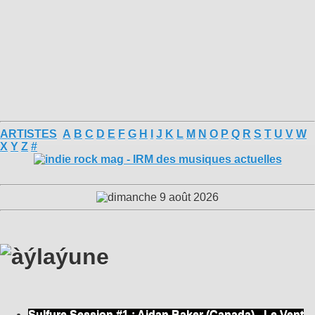
ARTISTES
A
B
C
D
E
F
G
H
I
J
K
L
M
N
O
P
Q
R
S
T
U
V
W
X
Y
Z
#
Sulfure Session #1 : Aidan Baker (Canada) - Le Vent