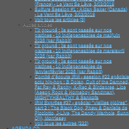
(France) - Le Vent Se Lève, 3/02/2019
Sulfure Session #1 : Aidan Baker (Canada)
- Le Vent Se Lève, 3/02/2019
Voir tous les articles (3)
Autres articles
Tir groupé : ils sont passés sur nos
platines - 10 indispensables de mai/juin
2026 (par Rabbit)
Tir groupé : ils sont passés sur nos
platines - 10 indispensables de mars/avril
2026 (par Rabbit)
Tir groupé : ils sont passés sur nos
platines - 10 indispensables de
janvier/février 2026 (par Rabbit)
Comité d’écoute IRM - session #22 spéciale
actu hip-hop : B Dolan, Cult of the Damned,
Fat Ray & Raphy, K-Rec & Birdapres, Lice
(Aesop Rock & Homeboy Sandman),
MIGHTYHEALTHY & Sankofa
IRM Expr6ss #37 - spécial "vieilles gloires",
part 2 : The Black Dog, Phew & Danielle de
Picciotto, J-Live, The Dandy Warhols, Sunn
O))), Morrissey
Voir tous les autres (222)
AGENDA CD