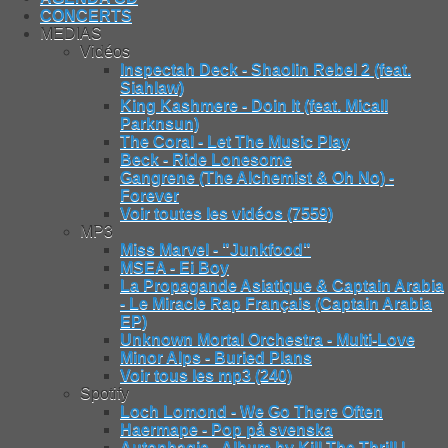
CONCERTS
MEDIAS
Vidéos
Inspectah Deck - Shaolin Rebel 2 (feat.
Siahlaw)
King Kashmere - Doin It (feat. Micall
Parknsun)
The Coral - Let The Music Play
Beck - Ride Lonesome
Gangrene (The Alchemist & Oh No) -
Forever
Voir toutes les vidéos (7559)
MP3
Miss Marvel - "Junkfood"
MSEA - Ei Boy
La Propagande Asiatique & Captain Arabia
- Le Miracle Rap Français (Captain Arabia
EP)
Unknown Mortal Orchestra - Multi-Love
Minor Alps - Buried Plans
Voir tous les mp3 (240)
Spotify
Loch Lomond - We Go There Often
Haermape - Pop på svenska
Autophagie - Album by Kill The Thrill |