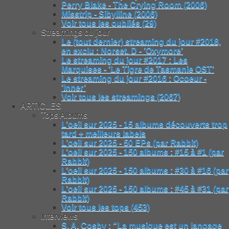
Perry Blake - The Crying Room (2006)
Misstrip - Sibylline (2006)
Voir tous les oubliés (29)
Streamings du jour
Le (tout dernier) streaming du jour #2018,
en exclu : Norset. D - ’Oxymore’
Le streaming du jour #2017 : Les
Marquises - ’Le Tigre de Tasmanie OST’
Le streaming du jour #2016 : Ocoeur -
’Inner’
Voir tous les streamings (2067)
ARTICLES
Tops Albums
L’oeil sur 2025 - 15 albums découverts trop
tard + meilleurs labels
L’oeil sur 2025 - 50 EPs (par Rabbit)
L’oeil sur 2025 - 150 albums : #15 à #1 (par
Rabbit)
L’oeil sur 2025 - 150 albums : #30 à #16 (par
Rabbit)
L’oeil sur 2025 - 150 albums : #45 à #31 (par
Rabbit)
Voir tous les tops (453)
Interviews
S. A. Cosby : "La musique est un langage