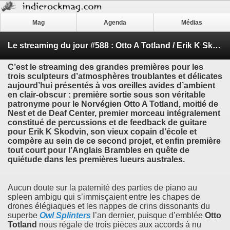
Mag
Agenda
Médias
Le streaming du jour #588 : Otto A Totland / Erik K Skodvin - ’Harmony From The Past EP’ & Brambles - ’Charcoal’
C’est le streaming des grandes premières pour les
trois sculpteurs d’atmosphères troublantes et délicates
aujourd’hui présentés à vos oreilles avides d’ambient
en clair-obscur : première sortie sous son véritable
patronyme pour le Norvégien
Otto A Totland
, moitié de
Nest
et de
Deaf Center
, premier morceau intégralement
constitué de percussions et de feedback de guitare
pour
Erik K Skodvin
, son vieux copain d’école et
compère au sein de ce second projet, et enfin première
tout court pour l’Anglais
Brambles
en quête de
quiétude dans les premières lueurs australes.
Aucun doute sur la paternité des parties de piano au
spleen ambigu qui s’immisçaient entre les chapes de
drones élégiaques et les nappes de crins dissonants du
superbe
Owl Splinters
l’an dernier, puisque d’emblée
Otto
Totland
nous régale de trois pièces aux accords à nu