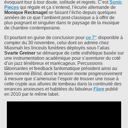
évoquant tour à tour doute, solitude et regrets. C’est
Sonic
Pieces
qui régale et ça s’entend, l’écurie allemande de
Monique Recknagel
se faisant l’écho depuis quelques
années de ce que l’ambient post-classique a à offrir de
plus poignant et singulier dans le paysage de la musique
de chambre contemporaine.
Et pourtant en guise de conclusion pour
ce 7"
disponible à
compter du 30 novembre, celui dont on admire chez
Miasmah les linceuls funèbres déployés sous l’alias
Svarte Greiner
se démarque de cette esthétique basée sur
une instrumentation académique pour s’aventurer du coté
d’un jazz ténébreux et marécageux. Percussions
tâtonnantes et feedback fantomatique président ainsi au
bien-nommé
Blind
, dont le tension monte progressivement
à mesure que s’amenuise l’espoir de trouver une issue à
cette crypte aux allures de tombeau dans la continuité des
errances anxieuses et habitées du fabuleux
Flare
publié
en 2010 par le même label.