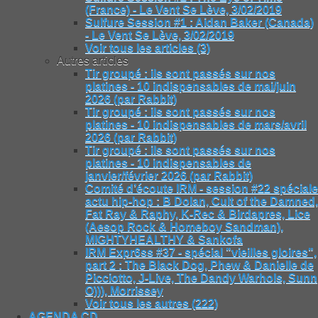
(France) - Le Vent Se Lève, 3/02/2019
Sulfure Session #1 : Aidan Baker (Canada)
- Le Vent Se Lève, 3/02/2019
Voir tous les articles (3)
Autres articles
Tir groupé : ils sont passés sur nos
platines - 10 indispensables de mai/juin
2026 (par Rabbit)
Tir groupé : ils sont passés sur nos
platines - 10 indispensables de mars/avril
2026 (par Rabbit)
Tir groupé : ils sont passés sur nos
platines - 10 indispensables de
janvier/février 2026 (par Rabbit)
Comité d’écoute IRM - session #22 spéciale
actu hip-hop : B Dolan, Cult of the Damned,
Fat Ray & Raphy, K-Rec & Birdapres, Lice
(Aesop Rock & Homeboy Sandman),
MIGHTYHEALTHY & Sankofa
IRM Expr6ss #37 - spécial "vieilles gloires",
part 2 : The Black Dog, Phew & Danielle de
Picciotto, J-Live, The Dandy Warhols, Sunn
O))), Morrissey
Voir tous les autres (222)
AGENDA CD