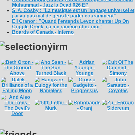
Muhammad - Jazz Is Dead 026 EP
S. A. Cosby : "La musique est un langage universel et
j’ai vu pas mal de gens le parler couramment"
Eli Cranor : "Quand j’entends Levon chanter Up On
Cripple Creek, ça me ramène chez moi"
Boards of Canada - Inferno