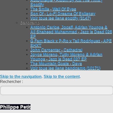
Spotify
The Smile - Wall Of Eyes
Son Of - Lo-Fi Dreams Of Epilepsy
Voir tous les liens spotify (3147)
Bandcamp
Antonio Carlos, Jocafi, Adrian Younge &
Ali Shaheed Muhammad - Jazz Is Dead 026
EP
G Fam Black x P-Ro x Tali Rodriguez - APE
SHXT
John Carpenter - Cathedral
Joyce Moreno, Tutty Moreno & Adrian
Younge - Jazz Is Dead 027 EP
The Mountain Goats - Days
Voir tous les liens bandcamp (10171)
Skip to the navigation
.
Skip to the content
.
Rechercher :
Philippe Petit