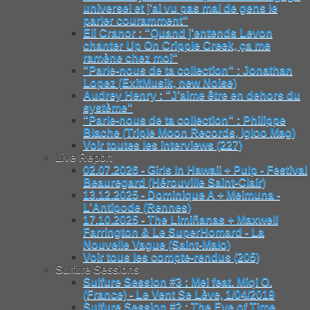
universel et j’ai vu pas mal de gens le
parler couramment"
Eli Cranor : "Quand j’entends Levon
chanter Up On Cripple Creek, ça me
ramène chez moi"
"Parle-nous de ta collection" : Jonathan
Lopez (ExitMusik, new Noise)
Audrey Henry : "J’aime être en dehors du
système"
"Parle-nous de ta collection" : Philippe
Blache (Triple Moon Records, Igloo Mag)
Voir toutes les interviews (227)
Live Report
02.07.2026 - Girls In Hawaii + Pulp - Festival
Beauregard (Hérouville Saint-Clair)
13.12.2025 - Dominique A + Meimuna -
L’Antipode (Rennes)
17.10.2025 - The Limiñanas + Maxwell
Farrington & Le SuperHomard - La
Nouvelle Vague (Saint-Malo)
Voir tous les compte-rendus (205)
Sulfure Sessions
Sulfure Session #3 : Mei feat. Miqi O.
(France) - Le Vent Se Lève, 1/04/2019
Sulfure Session #2 : The Eye of Time