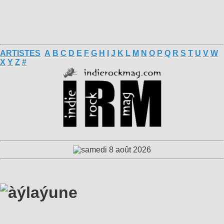
ARTISTES
A
B
C
D
E
F
G
H
I
J
K
L
M
N
O
P
Q
R
S
T
U
V
W
X
Y
Z
#