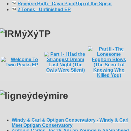
Reverse Birth - Cave Paint/Tip of the Spear
2 Tones - Unfinished EP
Windy & Carl & Optigan Conservatory - Windy & Carl
Meet Optigan Conservatory
Antonio Carlos, Jocafi, Adrian Younge & Ali Shaheed