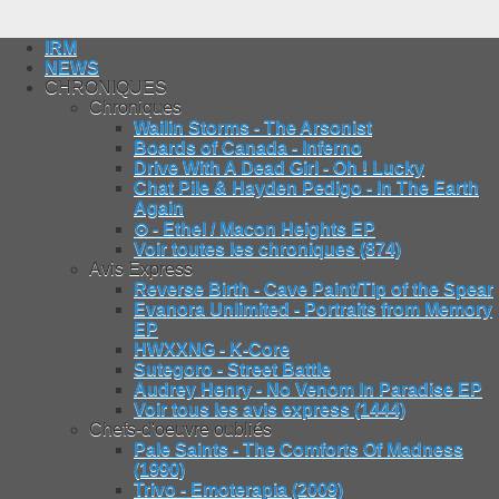
IRM
NEWS
CHRONIQUES
Chroniques
Wailin Storms - The Arsonist
Boards of Canada - Inferno
Drive With A Dead Girl - Oh ! Lucky
Chat Pile & Hayden Pedigo - In The Earth
Again
⊙ - Ethel / Macon Heights EP
Voir toutes les chroniques (874)
Avis Express
Reverse Birth - Cave Paint/Tip of the Spear
Evanora Unlimited - Portraits from Memory
EP
HWXXNG - K-Core
Sutegoro - Street Battle
Audrey Henry - No Venom In Paradise EP
Voir tous les avis express (1444)
Chefs-d'oeuvre oubliés
Pale Saints - The Comforts Of Madness
(1990)
Trivo - Emoterapia (2009)