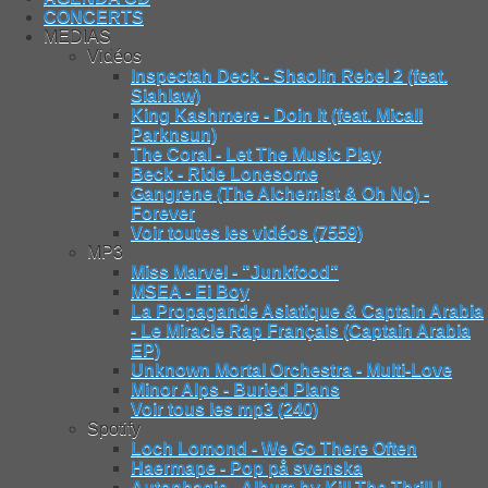
CONCERTS
MEDIAS
Vidéos
Inspectah Deck - Shaolin Rebel 2 (feat.
Siahlaw)
King Kashmere - Doin It (feat. Micall
Parknsun)
The Coral - Let The Music Play
Beck - Ride Lonesome
Gangrene (The Alchemist & Oh No) -
Forever
Voir toutes les vidéos (7559)
MP3
Miss Marvel - "Junkfood"
MSEA - Ei Boy
La Propagande Asiatique & Captain Arabia
- Le Miracle Rap Français (Captain Arabia
EP)
Unknown Mortal Orchestra - Multi-Love
Minor Alps - Buried Plans
Voir tous les mp3 (240)
Spotify
Loch Lomond - We Go There Often
Haermape - Pop på svenska
Autophagie - Album by Kill The Thrill |