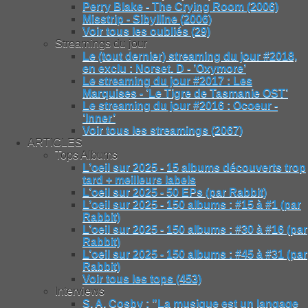
Perry Blake - The Crying Room (2006)
Misstrip - Sibylline (2006)
Voir tous les oubliés (29)
Streamings du jour
Le (tout dernier) streaming du jour #2018,
en exclu : Norset. D - ’Oxymore’
Le streaming du jour #2017 : Les
Marquises - ’Le Tigre de Tasmanie OST’
Le streaming du jour #2016 : Ocoeur -
’Inner’
Voir tous les streamings (2067)
ARTICLES
Tops Albums
L’oeil sur 2025 - 15 albums découverts trop
tard + meilleurs labels
L’oeil sur 2025 - 50 EPs (par Rabbit)
L’oeil sur 2025 - 150 albums : #15 à #1 (par
Rabbit)
L’oeil sur 2025 - 150 albums : #30 à #16 (par
Rabbit)
L’oeil sur 2025 - 150 albums : #45 à #31 (par
Rabbit)
Voir tous les tops (453)
Interviews
S. A. Cosby : "La musique est un langage