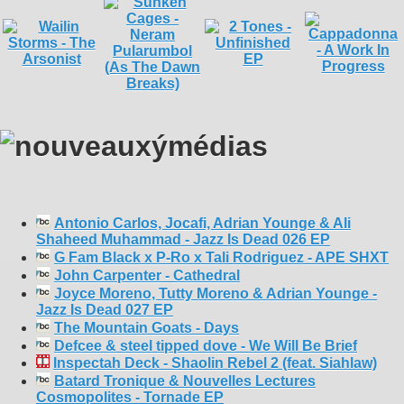
Antonio Carlos, Jocafi, Adrian Younge & Ali
Shaheed Muhammad - Jazz Is Dead 026 EP
G Fam Black x P-Ro x Tali Rodriguez - APE SHXT
John Carpenter - Cathedral
Joyce Moreno, Tutty Moreno & Adrian Younge -
Jazz Is Dead 027 EP
The Mountain Goats - Days
Defcee & steel tipped dove - We Will Be Brief
Inspectah Deck - Shaolin Rebel 2 (feat. Siahlaw)
Batard Tronique & Nouvelles Lectures
Cosmopolites - Tornade EP