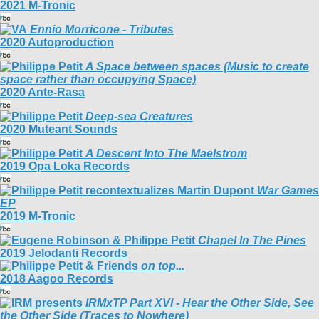
2021 M-Tronic
Ennio Morricone - Tributes
2020 Autoproduction
A Space between spaces (Music to create
space rather than occupying Space)
2020 Ante-Rasa
Deep​-​sea Creatures
2020 Muteant Sounds
A Descent Into The Maelstrom
2019 Opa Loka Records
War Games
EP
2019 M-Tronic
Chapel In The Pines
2019 Jelodanti Records
on top​.​.​.
2018 Aagoo Records
IRMxTP Part XVI - Hear the Other Side, See
the Other Side (Traces to Nowhere)