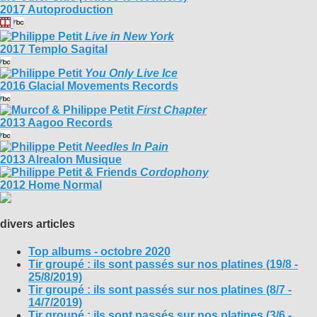
2017 Autoproduction
Live in New York
2017 Templo Sagital
You Only Live Ice
2016 Glacial Movements Records
First Chapter
2013 Aagoo Records
Needles In Pain
2013 Alrealon Musique
Cordophony
2012 Home Normal
divers articles
Top albums - octobre 2020
Tir groupé : ils sont passés sur nos platines (19/8 -
25/8/2019)
Tir groupé : ils sont passés sur nos platines (8/7 -
14/7/2019)
Tir groupé : ils sont passés sur nos platines (3/6 -