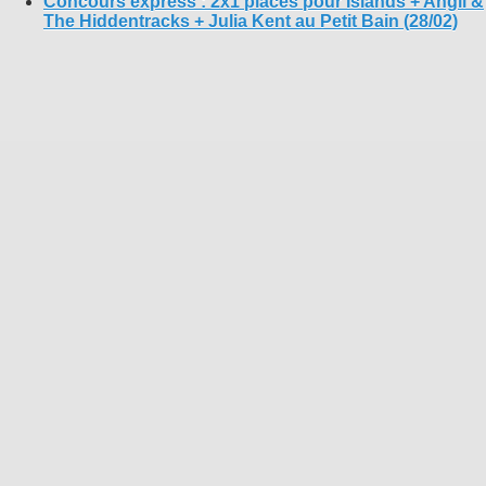
Concours express : 2x1 places pour Islands + Angil &
The Hiddentracks + Julia Kent au Petit Bain (28/02)