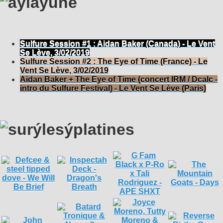
Sulfure Session #1 : Aidan Baker (Canada) - Le Vent
Se Lève, 3/02/2019
Sulfure Session #2 : The Eye of Time (France) - Le
Vent Se Lève, 3/02/2019
Aidan Baker + The Eye of Time (concert IRM / Dcalc -
intro du Sulfure Festival) - Le Vent Se Lève (Paris)