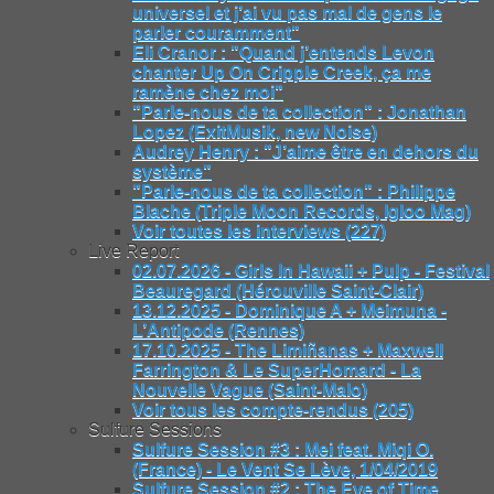
universel et j’ai vu pas mal de gens le
parler couramment"
Eli Cranor : "Quand j’entends Levon
chanter Up On Cripple Creek, ça me
ramène chez moi"
"Parle-nous de ta collection" : Jonathan
Lopez (ExitMusik, new Noise)
Audrey Henry : "J’aime être en dehors du
système"
"Parle-nous de ta collection" : Philippe
Blache (Triple Moon Records, Igloo Mag)
Voir toutes les interviews (227)
Live Report
02.07.2026 - Girls In Hawaii + Pulp - Festival
Beauregard (Hérouville Saint-Clair)
13.12.2025 - Dominique A + Meimuna -
L’Antipode (Rennes)
17.10.2025 - The Limiñanas + Maxwell
Farrington & Le SuperHomard - La
Nouvelle Vague (Saint-Malo)
Voir tous les compte-rendus (205)
Sulfure Sessions
Sulfure Session #3 : Mei feat. Miqi O.
(France) - Le Vent Se Lève, 1/04/2019
Sulfure Session #2 : The Eye of Time