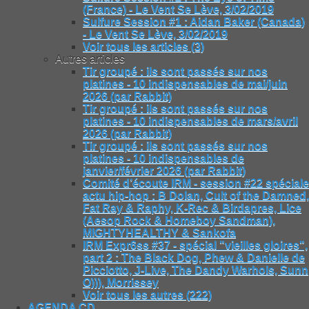
(France) - Le Vent Se Lève, 3/02/2019
Sulfure Session #1 : Aidan Baker (Canada)
- Le Vent Se Lève, 3/02/2019
Voir tous les articles (3)
Autres articles
Tir groupé : ils sont passés sur nos
platines - 10 indispensables de mai/juin
2026 (par Rabbit)
Tir groupé : ils sont passés sur nos
platines - 10 indispensables de mars/avril
2026 (par Rabbit)
Tir groupé : ils sont passés sur nos
platines - 10 indispensables de
janvier/février 2026 (par Rabbit)
Comité d’écoute IRM - session #22 spéciale
actu hip-hop : B Dolan, Cult of the Damned,
Fat Ray & Raphy, K-Rec & Birdapres, Lice
(Aesop Rock & Homeboy Sandman),
MIGHTYHEALTHY & Sankofa
IRM Expr6ss #37 - spécial "vieilles gloires",
part 2 : The Black Dog, Phew & Danielle de
Picciotto, J-Live, The Dandy Warhols, Sunn
O))), Morrissey
Voir tous les autres (222)
AGENDA CD