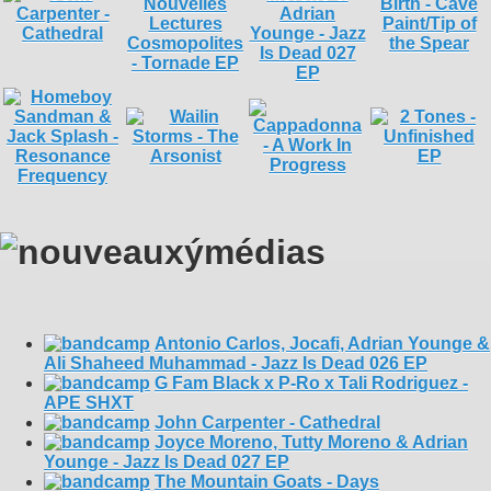
Antonio Carlos, Jocafi, Adrian Younge &
Ali Shaheed Muhammad - Jazz Is Dead 026 EP
G Fam Black x P-Ro x Tali Rodriguez -
APE SHXT
John Carpenter - Cathedral
Joyce Moreno, Tutty Moreno & Adrian
Younge - Jazz Is Dead 027 EP
The Mountain Goats - Days