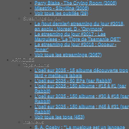
Perry Blake - The Crying Room (2006)
Misstrip - Sibylline (2006)
Voir tous les oubliés (29)
Streamings du jour
Le (tout dernier) streaming du jour #2018,
en exclu : Norset. D - ’Oxymore’
Le streaming du jour #2017 : Les
Marquises - ’Le Tigre de Tasmanie OST’
Le streaming du jour #2016 : Ocoeur -
’Inner’
Voir tous les streamings (2067)
ARTICLES
Tops Albums
L’oeil sur 2025 - 15 albums découverts trop
tard + meilleurs labels
L’oeil sur 2025 - 50 EPs (par Rabbit)
L’oeil sur 2025 - 150 albums : #15 à #1 (par
Rabbit)
L’oeil sur 2025 - 150 albums : #30 à #16 (par
Rabbit)
L’oeil sur 2025 - 150 albums : #45 à #31 (par
Rabbit)
Voir tous les tops (453)
Interviews
S. A. Cosby : "La musique est un langage