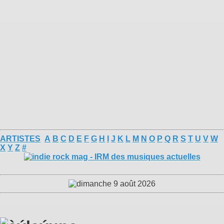
ARTISTES
A
B
C
D
E
F
G
H
I
J
K
L
M
N
O
P
Q
R
S
T
U
V
W
X
Y
Z
#