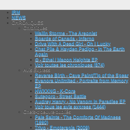
IRM
NEWS
CHRONIQUES
Chroniques
Wailin Storms - The Arsonist
Boards of Canada - Inferno
Drive With A Dead Girl - Oh ! Lucky
Chat Pile & Hayden Pedigo - In The Earth
Again
⊙ - Ethel / Macon Heights EP
Voir toutes les chroniques (874)
Avis Express
Reverse Birth - Cave Paint/Tip of the Spear
Evanora Unlimited - Portraits from Memory
EP
HWXXNG - K-Core
Sutegoro - Street Battle
Audrey Henry - No Venom In Paradise EP
Voir tous les avis express (1444)
Chefs-d'oeuvre oubliés
Pale Saints - The Comforts Of Madness
(1990)
Trivo - Emoterapia (2009)