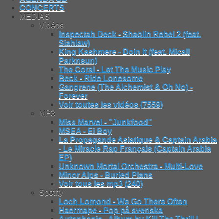
CONCERTS
MEDIAS
Vidéos
Inspectah Deck - Shaolin Rebel 2 (feat.
Siahlaw)
King Kashmere - Doin It (feat. Micall
Parknsun)
The Coral - Let The Music Play
Beck - Ride Lonesome
Gangrene (The Alchemist & Oh No) -
Forever
Voir toutes les vidéos (7559)
MP3
Miss Marvel - "Junkfood"
MSEA - Ei Boy
La Propagande Asiatique & Captain Arabia
- Le Miracle Rap Français (Captain Arabia
EP)
Unknown Mortal Orchestra - Multi-Love
Minor Alps - Buried Plans
Voir tous les mp3 (240)
Spotify
Loch Lomond - We Go There Often
Haermape - Pop på svenska
Autophagie - Album by Kill The Thrill |