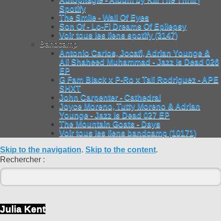
Spotify
The Smile - Wall Of Eyes
Son Of - Lo-Fi Dreams Of Epilepsy
Voir tous les liens spotify (3147)
Bandcamp
Antonio Carlos, Jocafi, Adrian Younge &
Ali Shaheed Muhammad - Jazz Is Dead 026
EP
G Fam Black x P-Ro x Tali Rodriguez - APE
SHXT
John Carpenter - Cathedral
Joyce Moreno, Tutty Moreno & Adrian
Younge - Jazz Is Dead 027 EP
The Mountain Goats - Days
Voir tous les liens bandcamp (10171)
Skip to the navigation
.
Skip to the content
.
Rechercher :
Julia Kent