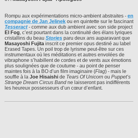
Rompu aux expérimentations micro-ambient abstraites -
en
compagnie de
Jan Jelinek
ou en quintette sur le fascinant
Tesseract
- comme aux dub ambient avec son side project
El Fog
, c’est pourtant dans la continuité des élans lyriques
cristallins du beau
Stories
paru deux ans auparavant que
Masayoshi Fujita
inscrit ce premier opus destiné au label
Erased Tapes. Un poil trop de lyrisme peut-être sur ces
instrumentaux où les méditations et autres envolées de
vibraphone s’habillent de cordes et de vents aux émotions
plus soulignées que de coutume - au point de penser
maintes fois à la BO d’un film imaginaire (
Flag
) - mais le
souffle à la
Joe Hisaishi
de
Tears Of Unicorn
ou
Puppet’s
Strange Dream Circus Band
ne laisseront pas indifférents
les heureux possesseurs d’un cœur d’enfant.