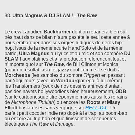
88.
Ultra Magnus & DJ SLAM ! -
The Raw
Le crew canadien
Backburner
dont on reparlera bien sûr
très haut dans ce bilan n’aura pas été le seul cette année à
nous embarquer dans ses orgies ludiques de nerds hip-
hop. Issus de la même écurie Hand’Solo et de la même
patrie,
Ultra Magnus
au lyrics et au mic et son compère
DJ
SLAM !
aux platines et à la production référencent tout et
n’importe quoi sur
The Raw
,
de Bill Clinton et Monica
(pour un résultat lascif et jazzy cool comme il se doit) à
Morcheeba
(les samples du sombre
Trigger
) en passant
par Yogi l’ours (avec un
Wordburglar
égal à lui-même),
les Transformers (ceux de nos dessins animes d’antan,
pas des navets hollywoodiens bien heureusement),
ODB
(sur le cartoonesque titre éponyme mais aussi les refrains
de
Microphone Thrillah
) ou encore les
Roots
et
Missy
Elliott
bastardisés sans vergogne sur
HELL-O-L
. Un
parfait petit cocotier indie rap dopé à la trap, au boom-bap
ou encore au trip-hop et que finissent de secouer les
électriques
The Raw
et
Damage
.