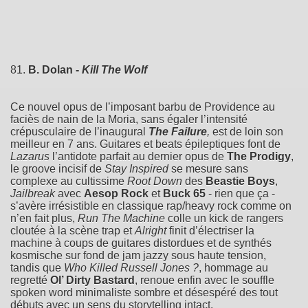
81.
B. Dolan -
Kill The Wolf
Ce nouvel opus de l’imposant barbu de Providence au
faciès de nain de la Moria, sans égaler l’intensité
crépusculaire de l’inaugural
The Failure
,
est de loin son
meilleur en 7 ans. Guitares et beats épileptiques font de
Lazarus
l’antidote parfait au dernier opus de
The Prodigy
,
le groove incisif de
Stay Inspired
se mesure sans
complexe au cultissime
Root Down
des
Beastie Boys
,
Jailbreak
avec
Aesop Rock
et
Buck 65
- rien que ça -
s’avère irrésistible en classique rap/heavy rock comme on
n’en fait plus,
Run The Machine
colle un kick de rangers
cloutée à la scène trap et
Alright
finit d’électriser la
machine à coups de guitares distordues et de synthés
kosmische sur fond de jam jazzy sous haute tension,
tandis que
Who Killed Russell Jones ?
, hommage au
regretté
Ol’ Dirty Bastard
, renoue enfin avec le souffle
spoken word minimaliste sombre et désespéré des tout
débuts avec un sens du storytelling intact.