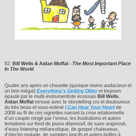
82.
Bill Wells & Aidan Moffat -
The Most Important Place
In The World
Quatre ans après un chouette (quoique moins audacieux et
un brin inégal)
Everything’s Getting Older
et toujours
épaulé par le multi-instrumentiste écossais
Bill Wells
,
Aidan Moffat
renoue avec le storytelling cru et douloureux
du très beau et sous-estimé
I Can Hear Your Heart
de
2008 au fil de ces vignettes narrant la crise relationnelle
d’un couple rongé par l’ennui, les frustrations et autres
tentations sur fond de piano dépressif, de saxo angoissé,
d’easy listening mélancolique, de gospel chaleureux,
d’électro malade, de samples lascifs et autres boîtes à