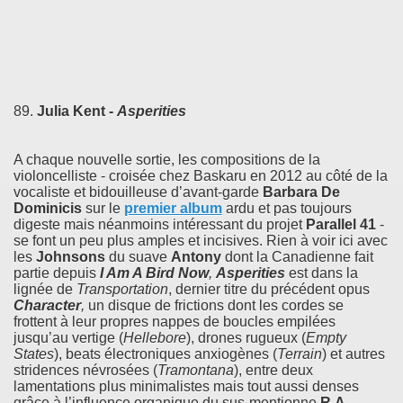
89.
Julia Kent -
Asperities
A chaque nouvelle sortie, les compositions de la
violoncelliste - croisée chez Baskaru en 2012 au côté de la
vocaliste et bidouilleuse d’avant-garde
Barbara De
Dominicis
sur le
premier album
ardu et pas toujours
digeste mais néanmoins intéressant du projet
Parallel 41
-
se font un peu plus amples et incisives. Rien à voir ici avec
les
Johnsons
du suave
Antony
dont la Canadienne fait
partie depuis
I Am A Bird Now
,
Asperities
est dans la
lignée de
Transportation
, dernier titre du précédent opus
Character
,
un disque de frictions dont les cordes se
frottent à leur propres nappes de boucles empilées
jusqu’au vertige (
Hellebore
), drones rugueux (
Empty
States
), beats électroniques anxiogènes (
Terrain
) et autres
stridences névrosées (
Tramontana
), entre deux
lamentations plus minimalistes mais tout aussi denses
grâce à l’influence organique du sus-mentionne
R.A.