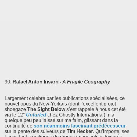
90.
Rafael Anton Irisarri -
A Fragile Geography
Largement célébré par les publications spécialisées, ce
nouvel opus du New-Yorkais (dont l’excellent projet
shoegaze
The Sight Below
s’est rappelé à nous cet été
via le 12"
Unfurled
chez Ghostly International) m’a
quelque peu peu laissé sur ma faim, glissant dans la
continuité de
son néanmoins fascinant prédécesseur
sur la pente des suiveurs de
Tim Hecker
. Qu’importe, ses
lames fantasmatiques de drones imposants et texturés,