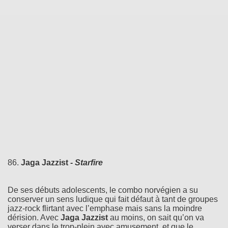
86.
Jaga Jazzist -
Starfire
De ses débuts adolescents, le combo norvégien a su
conserver un sens ludique qui fait défaut à tant de groupes
jazz-rock flirtant avec l’emphase mais sans la moindre
dérision. Avec
Jaga Jazzist
au moins, on sait qu’on va
verser dans le trop-plein avec amusement, et que le