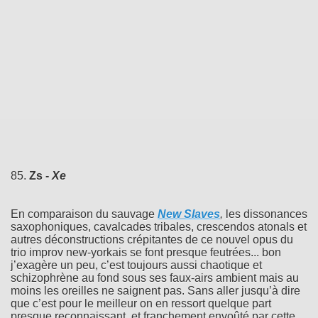
85.
Zs -
Xe
En comparaison du sauvage
New Slaves
,
les dissonances
saxophoniques, cavalcades tribales, crescendos atonals et
autres déconstructions crépitantes de ce nouvel opus du
trio improv new-yorkais se font presque feutrées... bon
j’exagère un peu, c’est toujours aussi chaotique et
schizophrène au fond sous ses faux-airs ambient mais au
moins les oreilles ne saignent pas. Sans aller jusqu’à dire
que c’est pour le meilleur on en ressort quelque part
presque reconnaissant, et franchement envoûté par cette