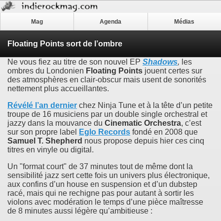
Mag
Agenda
Médias
Floating Points sort de l’ombre
Ne vous fiez au titre de son nouvel EP
Shadows
,
les
ombres du Londonien
Floating Points
jouent certes sur
des atmosphères en clair-obscur mais usent de sonorités
nettement plus accueillantes.
Révélé l’an dernier
chez Ninja Tune et à la tête d’un petite
troupe de 16 musiciens par un double single orchestral et
jazzy dans la mouvance du
Cinematic Orchestra
, c’est
sur son propre label
Eglo Records
fondé en 2008 que
Samuel T. Shepherd
nous propose depuis hier ces cinq
titres en vinyle ou digital.
Un "format court" de 37 minutes tout de même dont la
sensibilité jazz sert cette fois un univers plus électronique,
aux confins d’un house en suspension et d’un dubstep
racé, mais qui ne rechigne pas pour autant à sortir les
violons avec modération le temps d’une pièce maîtresse
de 8 minutes aussi légère qu’ambitieuse :