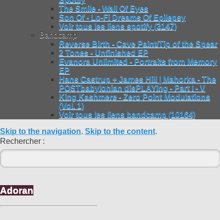
The Smile - Wall Of Eyes
Son Of - Lo-Fi Dreams Of Epilepsy
Voir tous les liens spotify (3147)
Bandcamp
Reverse Birth - Cave Paint/Tip of the Spear
2 Tones - Unfinished EP
Evanora Unlimited - Portraits from Memory
EP
Hans Castrup + James Hill | Mahorka - The
POSTbabylonian disPLAYing - Part I - V
King Kashmere - Zero Point Modulations
(Vol. 1)
Voir tous les liens bandcamp (10164)
Skip to the navigation
.
Skip to the content
.
Rechercher :
Adoran