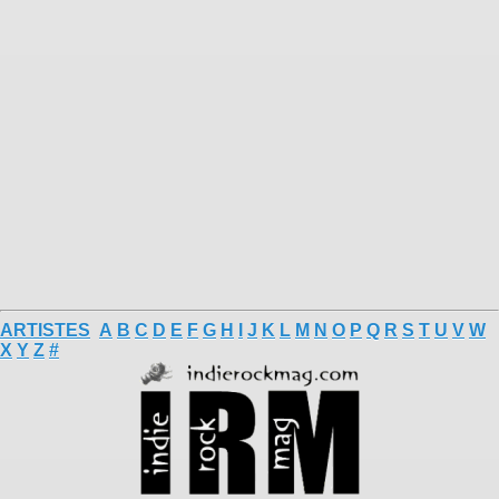
ARTISTES
A
B
C
D
E
F
G
H
I
J
K
L
M
N
O
P
Q
R
S
T
U
V
W
X
Y
Z
#