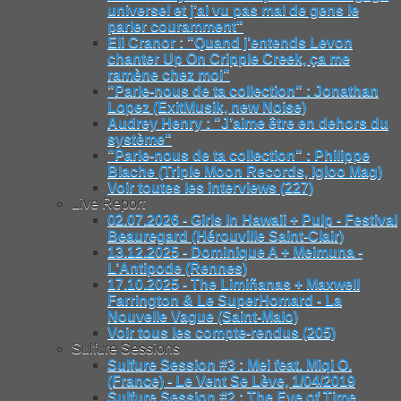
universel et j’ai vu pas mal de gens le
parler couramment"
Eli Cranor : "Quand j’entends Levon
chanter Up On Cripple Creek, ça me
ramène chez moi"
"Parle-nous de ta collection" : Jonathan
Lopez (ExitMusik, new Noise)
Audrey Henry : "J’aime être en dehors du
système"
"Parle-nous de ta collection" : Philippe
Blache (Triple Moon Records, Igloo Mag)
Voir toutes les interviews (227)
Live Report
02.07.2026 - Girls In Hawaii + Pulp - Festival
Beauregard (Hérouville Saint-Clair)
13.12.2025 - Dominique A + Meimuna -
L’Antipode (Rennes)
17.10.2025 - The Limiñanas + Maxwell
Farrington & Le SuperHomard - La
Nouvelle Vague (Saint-Malo)
Voir tous les compte-rendus (205)
Sulfure Sessions
Sulfure Session #3 : Mei feat. Miqi O.
(France) - Le Vent Se Lève, 1/04/2019
Sulfure Session #2 : The Eye of Time