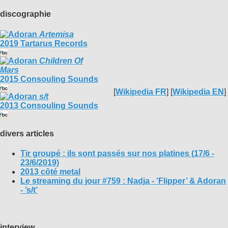
discographie
Artemisa
2019 Tartarus Records
Children Of
Mars
2015 Consouling Sounds
[
Wikipedia FR
] [
Wikipedia EN
]
s/t
2013 Consouling Sounds
divers articles
Tir groupé : ils sont passés sur nos platines (17/6 -
23/6/2019)
2013 côté metal
Le streaming du jour #759 : Nadja - ’Flipper’ & Adoran
- ’s/t’
interview