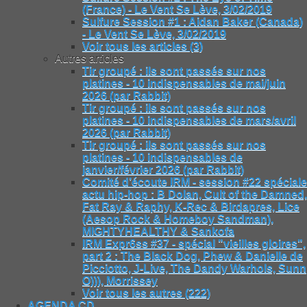
(France) - Le Vent Se Lève, 3/02/2019
Sulfure Session #1 : Aidan Baker (Canada)
- Le Vent Se Lève, 3/02/2019
Voir tous les articles (3)
Autres articles
Tir groupé : ils sont passés sur nos
platines - 10 indispensables de mai/juin
2026 (par Rabbit)
Tir groupé : ils sont passés sur nos
platines - 10 indispensables de mars/avril
2026 (par Rabbit)
Tir groupé : ils sont passés sur nos
platines - 10 indispensables de
janvier/février 2026 (par Rabbit)
Comité d’écoute IRM - session #22 spéciale
actu hip-hop : B Dolan, Cult of the Damned,
Fat Ray & Raphy, K-Rec & Birdapres, Lice
(Aesop Rock & Homeboy Sandman),
MIGHTYHEALTHY & Sankofa
IRM Expr6ss #37 - spécial "vieilles gloires",
part 2 : The Black Dog, Phew & Danielle de
Picciotto, J-Live, The Dandy Warhols, Sunn
O))), Morrissey
Voir tous les autres (222)
AGENDA CD