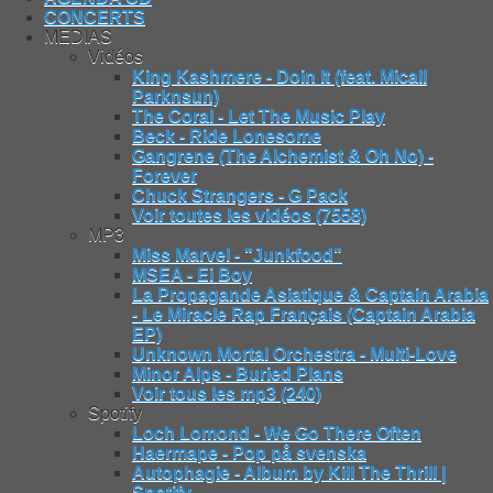
CONCERTS
MEDIAS
Vidéos
King Kashmere - Doin It (feat. Micall
Parknsun)
The Coral - Let The Music Play
Beck - Ride Lonesome
Gangrene (The Alchemist & Oh No) -
Forever
Chuck Strangers - G Pack
Voir toutes les vidéos (7558)
MP3
Miss Marvel - "Junkfood"
MSEA - Ei Boy
La Propagande Asiatique & Captain Arabia
- Le Miracle Rap Français (Captain Arabia
EP)
Unknown Mortal Orchestra - Multi-Love
Minor Alps - Buried Plans
Voir tous les mp3 (240)
Spotify
Loch Lomond - We Go There Often
Haermape - Pop på svenska
Autophagie - Album by Kill The Thrill |
Spotify