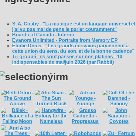
S. A. Cosby : "La musique est un langage universel et
j’ai vu pas mal de gens le parler couramment"
Boards of Canada - Inferno
Evanora Unlimited - Portraits from Memory EP
Élodie Denis : "Les grands écrivains parviennent à
cette union du sens, du son, et de la bonne cadence"
Tir groupé : ils sont passés sur nos platines - 10
indispensables de mai/juin 2026 (par Rabbit)