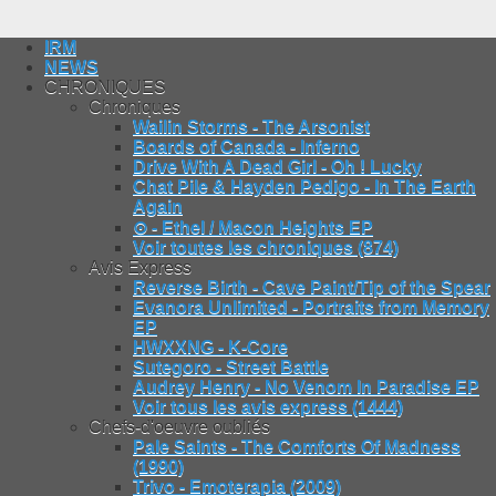
IRM
NEWS
CHRONIQUES
Chroniques
Wailin Storms - The Arsonist
Boards of Canada - Inferno
Drive With A Dead Girl - Oh ! Lucky
Chat Pile & Hayden Pedigo - In The Earth
Again
⊙ - Ethel / Macon Heights EP
Voir toutes les chroniques (874)
Avis Express
Reverse Birth - Cave Paint/Tip of the Spear
Evanora Unlimited - Portraits from Memory
EP
HWXXNG - K-Core
Sutegoro - Street Battle
Audrey Henry - No Venom In Paradise EP
Voir tous les avis express (1444)
Chefs-d'oeuvre oubliés
Pale Saints - The Comforts Of Madness
(1990)
Trivo - Emoterapia (2009)