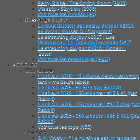
Perry Blake - The Crying Room (2006)
Misstrip - Sibylline (2006)
Voir tous les oubliés (29)
Streamings du jour
Le (tout dernier) streaming du jour #2018,
en exclu : Norset. D - ’Oxymore’
Le streaming du jour #2017 : Les
Marquises - ’Le Tigre de Tasmanie OST’
Le streaming du jour #2016 : Ocoeur -
’Inner’
Voir tous les streamings (2067)
ARTICLES
Tops Albums
L’oeil sur 2025 - 15 albums découverts trop
tard + meilleurs labels
L’oeil sur 2025 - 50 EPs (par Rabbit)
L’oeil sur 2025 - 150 albums : #15 à #1 (par
Rabbit)
L’oeil sur 2025 - 150 albums : #30 à #16 (par
Rabbit)
L’oeil sur 2025 - 150 albums : #45 à #31 (par
Rabbit)
Voir tous les tops (453)
Interviews
S. A. Cosby : "La musique est un langage