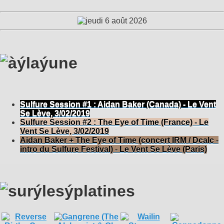
Sulfure Session #1 : Aidan Baker (Canada) - Le Vent
Se Lève, 3/02/2019
Sulfure Session #2 : The Eye of Time (France) - Le
Vent Se Lève, 3/02/2019
Aidan Baker + The Eye of Time (concert IRM / Dcalc -
intro du Sulfure Festival) - Le Vent Se Lève (Paris)