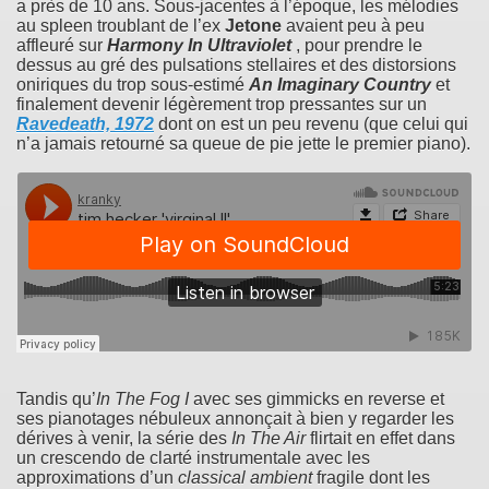
a près de 10 ans. Sous-jacentes à l’époque, les mélodies
au spleen troublant de l’ex
Jetone
avaient peu à peu
affleuré sur
Harmony In Ultraviolet
, pour prendre le
dessus au gré des pulsations stellaires et des distorsions
oniriques du trop sous-estimé
An Imaginary Country
et
finalement devenir légèrement trop pressantes sur un
Ravedeath, 1972
dont on est un peu revenu (que celui qui
n’a jamais retourné sa queue de pie jette le premier piano).
Tandis qu’
In The Fog I
avec ses gimmicks en reverse et
ses pianotages nébuleux annonçait à bien y regarder les
dérives à venir, la série des
In The Air
flirtait en effet dans
un crescendo de clarté instrumentale avec les
approximations d’un
classical ambient
fragile dont les