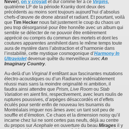
Never
),
on y croyait
et dur comme fer à ce
Virgins
,
quatrième LP de la période Kranky dont deux des
précédents au moins sont toujours aujourd’hui d’absolus
chefs-d’œuvre de drone abrasif et radiant. Et pourtant, voilà
que
Tim Hecker
nous fait justement le coup du chaos un
peu trop désorganisé pour être honnête avec un album qui
semble se délecter de ne pouvoir être entièrement
apprécié ou compris du commun des mortels et dont les
coutures apparentes annihilent dans le même temps toute
aura de mystère dans l’abstraction et d’harmonie dans
l’instabilité, cette mystique cosmogonique d
’
Harmony In
Ultraviolet
devenue quête du merveilleux avec
An
Imaginary Country
.
Au-delà d’un
Virginal II
entêtant aux fascinantes mutations
électro-acoustiques ou d’un
Radiance
indéniablement
réussi mais sans la moindre originalité ni ambition, il
faudra ainsi attendre que
Prism
,
Live Room
ou
Stab
Variation
en aient fini, respectivement, avec leurs roulis de
ruptures poussives, d’arpèges désaccordés et d’effets
éculés pour sentir enfin de nouveau les tsunamis du
Montréalais irriguer nos âmes avec un tant soit peu de
souffle et d’émotion. Ce chaos et la dimension noisy qu’il
incarne chez lui ne sont certes pas neufs, déjà au centre
du propos sur
Acephale
en ouverture du beau
Mirages
il y