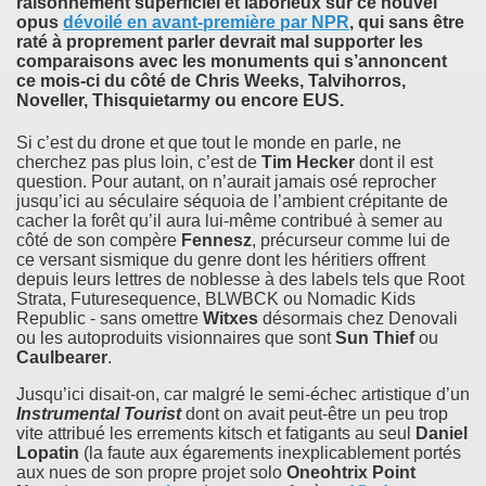
raisonnement superficiel et laborieux sur ce nouvel
opus
dévoilé en avant-première par NPR
, qui sans être
raté à proprement parler devrait mal supporter les
comparaisons avec les monuments qui s’annoncent
ce mois-ci du côté de
Chris Weeks
,
Talvihorros
,
Noveller
,
Thisquietarmy
ou encore
EUS
.
Si c’est du drone et que tout le monde en parle, ne
cherchez pas plus loin, c’est de
Tim Hecker
dont il est
question. Pour autant, on n’aurait jamais osé reprocher
jusqu’ici au séculaire séquoia de l’ambient crépitante de
cacher la forêt qu’il aura lui-même contribué à semer au
côté de son compère
Fennesz
, précurseur comme lui de
ce versant sismique du genre dont les héritiers offrent
depuis leurs lettres de noblesse à des labels tels que Root
Strata, Futuresequence, BLWBCK ou Nomadic Kids
Republic - sans omettre
Witxes
désormais chez Denovali
ou les autoproduits visionnaires que sont
Sun Thief
ou
Caulbearer
.
Jusqu’ici disait-on, car malgré le semi-échec artistique d’un
Instrumental Tourist
dont on avait peut-être un peu trop
vite attribué les errements kitsch et fatigants au seul
Daniel
Lopatin
(la faute aux égarements inexplicablement portés
aux nues de son propre projet solo
Oneohtrix Point