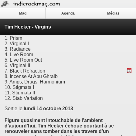
Mag
Agenda
Médias
Tim Hecker - Virgins
1. Prism
2. Virginal I
3. Radiance
4. Live Room
5. Live Room Out
6. Virginal II
7. Black Refraction
8. Incense At Abu Ghraib
9. Amps, Drugs, Harmonium
10. Stigmata I
11. Stigmata II
12. Stab Variation
Sortie le
lundi 14 octobre 2013
Figure quasiment intouchable de l’ambient
d’aujourd’hui,
Tim Hecker
échoue pourtant à se
renouveler sans tomber dans les travers d’un