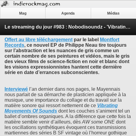
Mag
Agenda
Médias
Le streaming du jour #983 : Nobodisoundz - ’Vibrating Movements Of Sounds EP’
Offert au libre téléchargement
par le label
Montfort
Records
, ce nouvel EP de
Philippe Neau
tire toujours
sur l’abstraction et les nuances de gris comme un
certain nombre de ses peintures et vidéos, mais le gris
des vieux films de science-fiction en noir et blanc dont
les visions expressionnistes hantent cette dernière
série en date d’errances subconscientes.
Interviewé
l’an dernier dans nos pages, le Mayennais
nous parlait de sa démarche de plasticien appliquée à la
musique, une importance du collage et du travail sur la
matière sonore qui ressort nettement de ce
Vibrating
Movements Of Sounds
dont les couches s’animent tel un
ballet d’ombres organiques. A la différence que cette fois la
matière semble venir d’ailleurs, dès
AW some ONE
dont
les oscillations synthétiques évoquent ces transmissions
martiennes des séries B SF vintage où l’horreur gothique