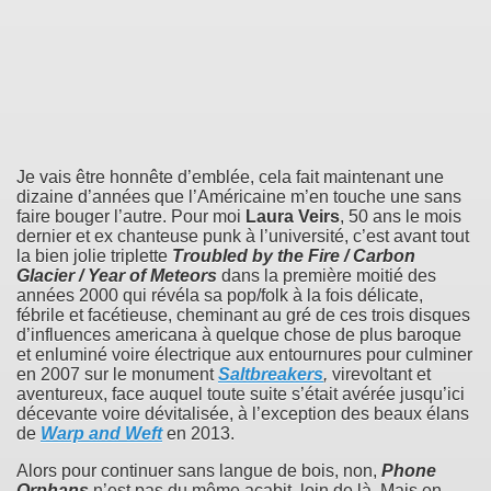
Je vais être honnête d’emblée, cela fait maintenant une
dizaine d’années que l’Américaine m’en touche une sans
faire bouger l’autre. Pour moi
Laura Veirs
, 50 ans le mois
dernier et ex chanteuse punk à l’université, c’est avant tout
la bien jolie triplette
Troubled by the Fire / Carbon
Glacier / Year of Meteors
dans la première moitié des
années 2000 qui révéla sa pop/folk à la fois délicate,
fébrile et facétieuse, cheminant au gré de ces trois disques
d’influences americana à quelque chose de plus baroque
et enluminé voire électrique aux entournures pour culminer
en 2007 sur le monument
Saltbreakers
,
virevoltant et
aventureux, face auquel toute suite s’était avérée jusqu’ici
décevante voire dévitalisée, à l’exception des beaux élans
de
Warp and Weft
en 2013.
Alors pour continuer sans langue de bois, non,
Phone
Orphans
n’est pas du même acabit, loin de là. Mais en