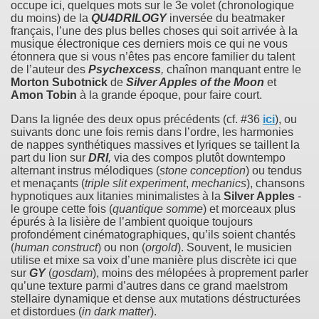
occupe ici, quelques mots sur le 3e volet (chronologique
du moins) de la
QU4DRILOGY
inversée du beatmaker
français, l’une des plus belles choses qui soit arrivée à la
musique électronique ces derniers mois ce qui ne vous
étonnera que si vous n’êtes pas encore familier du talent
de l’auteur des
Psychexcess
,
chaînon manquant entre le
Morton Subotnick
de
Silver Apples of the Moon
et
Amon Tobin
à la grande époque, pour faire court.
Dans la lignée des deux opus précédents (cf. #36
ici
), ou
suivants donc une fois remis dans l’ordre, les harmonies
de nappes synthétiques massives et lyriques se taillent la
part du lion sur
DRI
,
via des compos plutôt downtempo
alternant instrus mélodiques (
stone conception
) ou tendus
et menaçants (
triple slit experiment
,
mechanics
), chansons
hypnotiques aux litanies minimalistes à la
Silver Apples
-
le groupe cette fois (
quantique somme
) et morceaux plus
épurés à la lisière de l’ambient quoique toujours
profondément cinématographiques, qu’ils soient chantés
(
human construct
) ou non (
orgold
). Souvent, le musicien
utilise et mixe sa voix d’une manière plus discrète ici que
sur
GY
(
gosdam
), moins des mélopées à proprement parler
qu’une texture parmi d’autres dans ce grand maelstrom
stellaire dynamique et dense aux mutations déstructurées
et distordues (
in dark matter
).