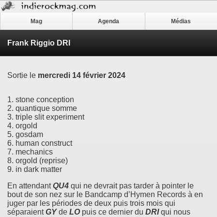
Mag
Agenda
Médias
Frank Riggio DRI
Sortie le
mercredi 14 février 2024
1. stone conception
2. quantique somme
3. triple slit experiment
4. orgold
5. gosdam
6. human construct
7. mechanics
8. orgold (reprise)
9. in dark matter
En attendant
QU4
qui ne devrait pas tarder à pointer le
bout de son nez sur le Bandcamp d’Hymen Records à en
juger par les périodes de deux puis trois mois qui
séparaient
GY
de
LO
puis ce dernier du
DRI
qui nous