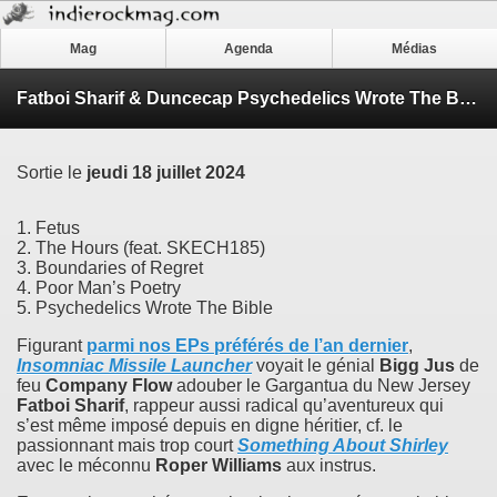
Mag
Agenda
Médias
Fatboi Sharif & Duncecap Psychedelics Wrote The Bible EP
Sortie le
jeudi 18 juillet 2024
1. Fetus
2. The Hours (feat. SKECH185)
3. Boundaries of Regret
4. Poor Man’s Poetry
5. Psychedelics Wrote The Bible
Figurant
parmi nos EPs préférés de l’an dernier
,
Insomniac Missile Launcher
voyait le génial
Bigg Jus
de
feu
Company Flow
adouber le Gargantua du New Jersey
Fatboi Sharif
, rappeur aussi radical qu’aventureux qui
s’est même imposé depuis en digne héritier, cf. le
passionnant mais trop court
Something About Shirley
avec le méconnu
Roper Williams
aux instrus.