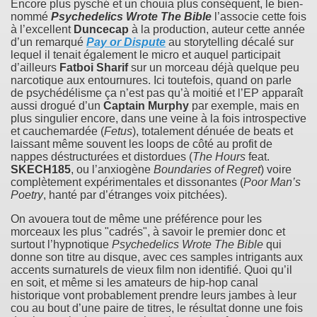
Encore plus pysché et un chouia plus conséquent, le bien-
nommé
Psychedelics Wrote The Bible
l’associe cette fois
à l’excellent
Duncecap
à la production, auteur cette année
d’un remarqué
Pay or Dispute
au storytelling décalé sur
lequel il tenait également le micro et auquel participait
d’ailleurs
Fatboi Sharif
sur un morceau déjà quelque peu
narcotique aux entournures. Ici toutefois, quand on parle
de psychédélisme ça n’est pas qu’à moitié et l’EP apparaît
aussi drogué d’un
Captain Murphy
par exemple, mais en
plus singulier encore, dans une veine à la fois introspective
et cauchemardée (
Fetus
), totalement dénuée de beats et
laissant même souvent les loops de côté au profit de
nappes déstructurées et distordues (
The Hours
feat.
SKECH185
, ou l’anxiogène
Boundaries of Regret
) voire
complètement expérimentales et dissonantes (
Poor Man’s
Poetry
, hanté par d’étranges voix pitchées).
On avouera tout de même une préférence pour les
morceaux les plus "cadrés", à savoir le premier donc et
surtout l’hypnotique
Psychedelics Wrote The Bible
qui
donne son titre au disque, avec ces samples intrigants aux
accents surnaturels de vieux film non identifié. Quoi qu’il
en soit, et même si les amateurs de hip-hop canal
historique vont probablement prendre leurs jambes à leur
cou au bout d’une paire de titres, le résultat donne une fois