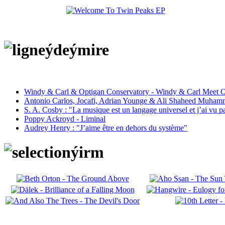
Windy & Carl & Optigan Conservatory - Windy & Carl Meet O
Antonio Carlos, Jocafi, Adrian Younge & Ali Shaheed Muham
S. A. Cosby : "La musique est un langage universel et j’ai vu 
Poppy Ackroyd - Liminal
Audrey Henry : "J’aime être en dehors du système"