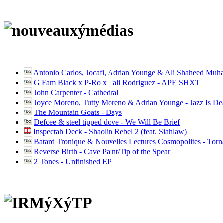
Antonio Carlos, Jocafi, Adrian Younge & Ali Shaheed Muh
G Fam Black x P-Ro x Tali Rodriguez - APE SHXT
John Carpenter - Cathedral
Joyce Moreno, Tutty Moreno & Adrian Younge - Jazz Is D
The Mountain Goats - Days
Defcee & steel tipped dove - We Will Be Brief
Inspectah Deck - Shaolin Rebel 2 (feat. Siahlaw)
Batard Tronique & Nouvelles Lectures Cosmopolites - Tor
Reverse Birth - Cave Paint/Tip of the Spear
2 Tones - Unfinished EP