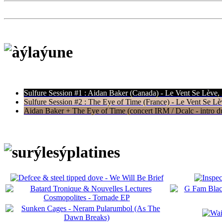
Sulfure Session #1 : Aidan Baker (Canada) - Le Vent Se Lève,
Sulfure Session #2 : The Eye of Time (France) - Le Vent Se Lè
Aidan Baker + The Eye of Time (concert IRM / Dcalc - intro du 