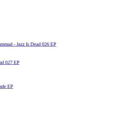
ammad - Jazz Is Dead 026 EP
ead 027 EP
nade EP