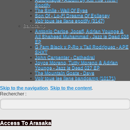
Spotify
The Smile - Wall Of Eyes
Son Of - Lo-Fi Dreams Of Epilepsy
Voir tous les liens spotify (3147)
Bandcamp
Antonio Carlos, Jocafi, Adrian Younge &
Ali Shaheed Muhammad - Jazz Is Dead 026
EP
G Fam Black x P-Ro x Tali Rodriguez - APE
SHXT
John Carpenter - Cathedral
Joyce Moreno, Tutty Moreno & Adrian
Younge - Jazz Is Dead 027 EP
The Mountain Goats - Days
Voir tous les liens bandcamp (10171)
Skip to the navigation
.
Skip to the content
.
Rechercher :
Access To Arasaka