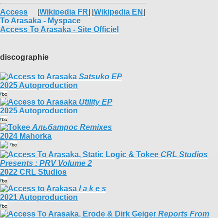
Access
[
Wikipedia FR
] [
Wikipedia EN
]
To Arasaka - Myspace
Access To Arasaka - Site Officiel
discographie
Satsuko EP
2025 Autoproduction
Utility EP
2025 Autoproduction
А​л​ь​б​а​т​р​о​с Remixes
2024 Mahorka
CRL Studios
Presents : PRV Volume 2
2022 CRL Studios
l a k e s
2021 Autoproduction
Reports From