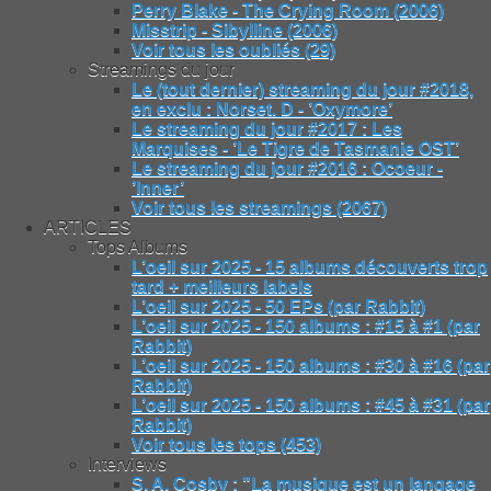
Perry Blake - The Crying Room (2006)
Misstrip - Sibylline (2006)
Voir tous les oubliés (29)
Streamings du jour
Le (tout dernier) streaming du jour #2018,
en exclu : Norset. D - ’Oxymore’
Le streaming du jour #2017 : Les
Marquises - ’Le Tigre de Tasmanie OST’
Le streaming du jour #2016 : Ocoeur -
’Inner’
Voir tous les streamings (2067)
ARTICLES
Tops Albums
L’oeil sur 2025 - 15 albums découverts trop
tard + meilleurs labels
L’oeil sur 2025 - 50 EPs (par Rabbit)
L’oeil sur 2025 - 150 albums : #15 à #1 (par
Rabbit)
L’oeil sur 2025 - 150 albums : #30 à #16 (par
Rabbit)
L’oeil sur 2025 - 150 albums : #45 à #31 (par
Rabbit)
Voir tous les tops (453)
Interviews
S. A. Cosby : "La musique est un langage