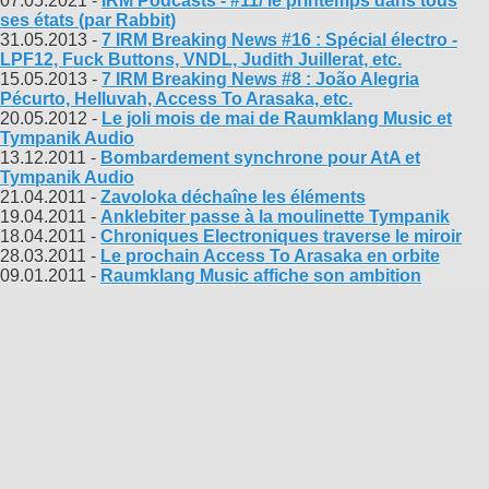
07.05.2021 -
IRM Podcasts - #11/ le printemps dans tous
ses états (par Rabbit)
31.05.2013 -
7 IRM Breaking News #16 : Spécial électro -
LPF12, Fuck Buttons, VNDL, Judith Juillerat, etc.
15.05.2013 -
7 IRM Breaking News #8 : João Alegria
Pécurto, Helluvah, Access To Arasaka, etc.
20.05.2012 -
Le joli mois de mai de Raumklang Music et
Tympanik Audio
13.12.2011 -
Bombardement synchrone pour AtA et
Tympanik Audio
21.04.2011 -
Zavoloka déchaîne les éléments
19.04.2011 -
Anklebiter passe à la moulinette Tympanik
18.04.2011 -
Chroniques Electroniques traverse le miroir
28.03.2011 -
Le prochain Access To Arasaka en orbite
09.01.2011 -
Raumklang Music affiche son ambition