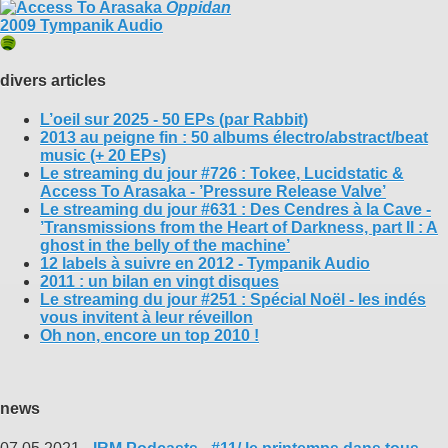
Oppidan
2009 Tympanik Audio
divers articles
L’oeil sur 2025 - 50 EPs (par Rabbit)
2013 au peigne fin : 50 albums électro/abstract/beat
music (+ 20 EPs)
Le streaming du jour #726 : Tokee, Lucidstatic &
Access To Arasaka - ’Pressure Release Valve’
Le streaming du jour #631 : Des Cendres à la Cave -
’Transmissions from the Heart of Darkness, part II : A
ghost in the belly of the machine’
12 labels à suivre en 2012 - Tympanik Audio
2011 : un bilan en vingt disques
Le streaming du jour #251 : Spécial Noël - les indés
vous invitent à leur réveillon
Oh non, encore un top 2010 !
news