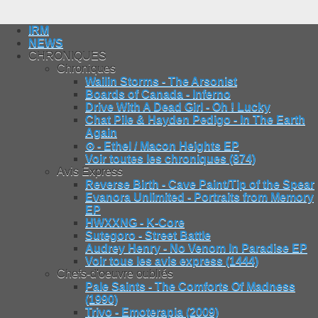
IRM
NEWS
CHRONIQUES
Chroniques
Wailin Storms - The Arsonist
Boards of Canada - Inferno
Drive With A Dead Girl - Oh ! Lucky
Chat Pile & Hayden Pedigo - In The Earth
Again
⊙ - Ethel / Macon Heights EP
Voir toutes les chroniques (874)
Avis Express
Reverse Birth - Cave Paint/Tip of the Spear
Evanora Unlimited - Portraits from Memory
EP
HWXXNG - K-Core
Sutegoro - Street Battle
Audrey Henry - No Venom In Paradise EP
Voir tous les avis express (1444)
Chefs-d'oeuvre oubliés
Pale Saints - The Comforts Of Madness
(1990)
Trivo - Emoterapia (2009)