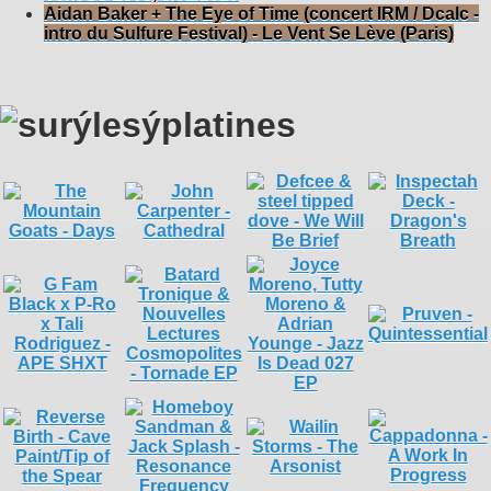
Aidan Baker + The Eye of Time (concert IRM / Dcalc -
intro du Sulfure Festival) - Le Vent Se Lève (Paris)