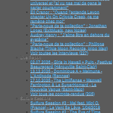
universel et j’ai vu pas mal de gens le
parler couramment"
Eli Cranor : "Quand j’entends Levon
chanter Up On Cripple Creek, ça me
ramène chez moi"
"Parle-nous de ta collection" : Jonathan
Lopez (ExitMusik, new Noise)
Audrey Henry : "J’aime être en dehors du
système"
"Parle-nous de ta collection" : Philippe
Blache (Triple Moon Records, Igloo Mag)
Voir toutes les interviews (227)
Live Report
02.07.2026 - Girls In Hawaii + Pulp - Festival
Beauregard (Hérouville Saint-Clair)
13.12.2025 - Dominique A + Meimuna -
L’Antipode (Rennes)
17.10.2025 - The Limiñanas + Maxwell
Farrington & Le SuperHomard - La
Nouvelle Vague (Saint-Malo)
Voir tous les compte-rendus (205)
Sulfure Sessions
Sulfure Session #3 : Mei feat. Miqi O.
(France) - Le Vent Se Lève, 1/04/2019
Sulfure Session #2 : The Eye of Time