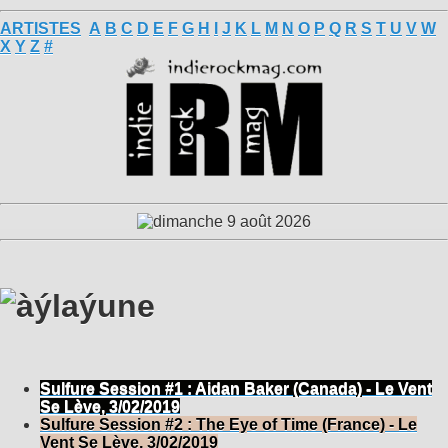
ARTISTES
A
B
C
D
E
F
G
H
I
J
K
L
M
N
O
P
Q
R
S
T
U
V
W
X
Y
Z
#
Sulfure Session #1 : Aidan Baker (Canada) - Le Vent
Se Lève, 3/02/2019
Sulfure Session #2 : The Eye of Time (France) - Le
Vent Se Lève, 3/02/2019