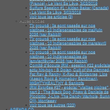
(France) - Le Vent Se Lève, 3/02/2019
Sulfure Session #1 : Aidan Baker (Canada)
- Le Vent Se Lève, 3/02/2019
Voir tous les articles (3)
Autres articles
Tir groupé : ils sont passés sur nos
platines - 10 indispensables de mai/juin
2026 (par Rabbit)
Tir groupé : ils sont passés sur nos
platines - 10 indispensables de mars/avril
2026 (par Rabbit)
Tir groupé : ils sont passés sur nos
platines - 10 indispensables de
janvier/février 2026 (par Rabbit)
Comité d’écoute IRM - session #22 spéciale
actu hip-hop : B Dolan, Cult of the Damned,
Fat Ray & Raphy, K-Rec & Birdapres, Lice
(Aesop Rock & Homeboy Sandman),
MIGHTYHEALTHY & Sankofa
IRM Expr6ss #37 - spécial "vieilles gloires",
part 2 : The Black Dog, Phew & Danielle de
Picciotto, J-Live, The Dandy Warhols, Sunn
O))), Morrissey
Voir tous les autres (222)
AGENDA CD