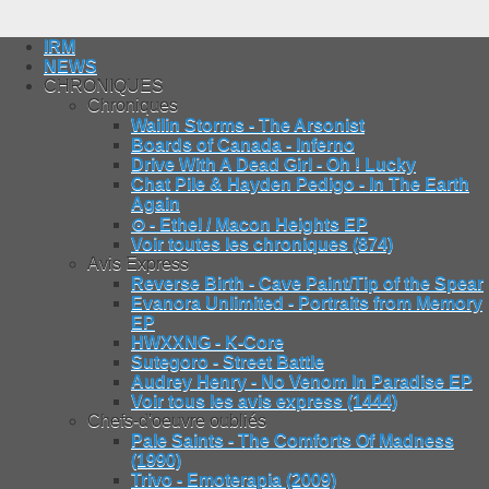
IRM
NEWS
CHRONIQUES
Chroniques
Wailin Storms - The Arsonist
Boards of Canada - Inferno
Drive With A Dead Girl - Oh ! Lucky
Chat Pile & Hayden Pedigo - In The Earth
Again
⊙ - Ethel / Macon Heights EP
Voir toutes les chroniques (874)
Avis Express
Reverse Birth - Cave Paint/Tip of the Spear
Evanora Unlimited - Portraits from Memory
EP
HWXXNG - K-Core
Sutegoro - Street Battle
Audrey Henry - No Venom In Paradise EP
Voir tous les avis express (1444)
Chefs-d'oeuvre oubliés
Pale Saints - The Comforts Of Madness
(1990)
Trivo - Emoterapia (2009)