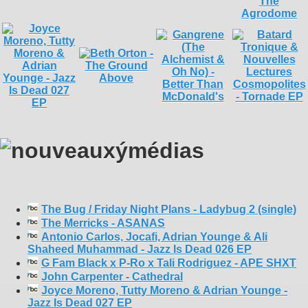
The Bug / Friday Night Plans - Ladybug 2 (single)
The Merricks - ASANAS
Antonio Carlos, Jocafi, Adrian Younge & Ali
Shaheed Muhammad - Jazz Is Dead 026 EP
G Fam Black x P-Ro x Tali Rodriguez - APE SHXT
John Carpenter - Cathedral
Joyce Moreno, Tutty Moreno & Adrian Younge -
Jazz Is Dead 027 EP