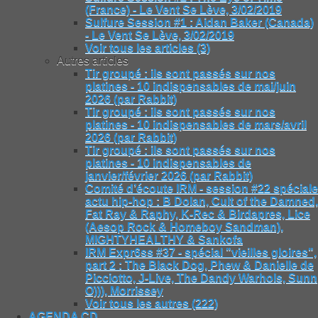
(France) - Le Vent Se Lève, 3/02/2019
Sulfure Session #1 : Aidan Baker (Canada)
- Le Vent Se Lève, 3/02/2019
Voir tous les articles (3)
Autres articles
Tir groupé : ils sont passés sur nos
platines - 10 indispensables de mai/juin
2026 (par Rabbit)
Tir groupé : ils sont passés sur nos
platines - 10 indispensables de mars/avril
2026 (par Rabbit)
Tir groupé : ils sont passés sur nos
platines - 10 indispensables de
janvier/février 2026 (par Rabbit)
Comité d’écoute IRM - session #22 spéciale
actu hip-hop : B Dolan, Cult of the Damned,
Fat Ray & Raphy, K-Rec & Birdapres, Lice
(Aesop Rock & Homeboy Sandman),
MIGHTYHEALTHY & Sankofa
IRM Expr6ss #37 - spécial "vieilles gloires",
part 2 : The Black Dog, Phew & Danielle de
Picciotto, J-Live, The Dandy Warhols, Sunn
O))), Morrissey
Voir tous les autres (222)
AGENDA CD