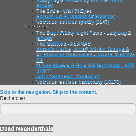
Spotify
The Smile - Wall Of Eyes
Son Of - Lo-Fi Dreams Of Epilepsy
Voir tous les liens spotify (3147)
Bandcamp
The Bug / Friday Night Plans - Ladybug 2
(single)
The Merricks - ASANAS
Antonio Carlos, Jocafi, Adrian Younge &
Ali Shaheed Muhammad - Jazz Is Dead 026
EP
G Fam Black x P-Ro x Tali Rodriguez - APE
SHXT
John Carpenter - Cathedral
Voir tous les liens bandcamp (10173)
Skip to the navigation
.
Skip to the content
.
Rechercher :
Dead Neanderthals