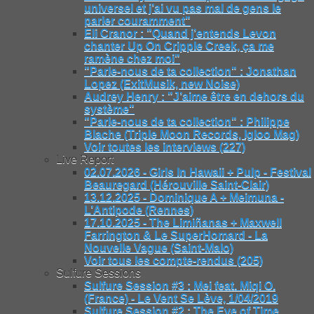
universel et j’ai vu pas mal de gens le
parler couramment"
Eli Cranor : "Quand j’entends Levon
chanter Up On Cripple Creek, ça me
ramène chez moi"
"Parle-nous de ta collection" : Jonathan
Lopez (ExitMusik, new Noise)
Audrey Henry : "J’aime être en dehors du
système"
"Parle-nous de ta collection" : Philippe
Blache (Triple Moon Records, Igloo Mag)
Voir toutes les interviews (227)
Live Report
02.07.2026 - Girls In Hawaii + Pulp - Festival
Beauregard (Hérouville Saint-Clair)
13.12.2025 - Dominique A + Meimuna -
L’Antipode (Rennes)
17.10.2025 - The Limiñanas + Maxwell
Farrington & Le SuperHomard - La
Nouvelle Vague (Saint-Malo)
Voir tous les compte-rendus (205)
Sulfure Sessions
Sulfure Session #3 : Mei feat. Miqi O.
(France) - Le Vent Se Lève, 1/04/2019
Sulfure Session #2 : The Eye of Time