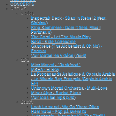
CONCERTS
MEDIAS
Vidéos
Inspectah Deck - Shaolin Rebel 2 (feat.
Siahlaw)
King Kashmere - Doin It (feat. Micall
Parknsun)
The Coral - Let The Music Play
Beck - Ride Lonesome
Gangrene (The Alchemist & Oh No) -
Forever
Voir toutes les vidéos (7559)
MP3
Miss Marvel - "Junkfood"
MSEA - Ei Boy
La Propagande Asiatique & Captain Arabia
- Le Miracle Rap Français (Captain Arabia
EP)
Unknown Mortal Orchestra - Multi-Love
Minor Alps - Buried Plans
Voir tous les mp3 (240)
Spotify
Loch Lomond - We Go There Often
Haermape - Pop på svenska
Autophagie - Album by Kill The Thrill |