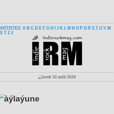
ARTISTES
A
B
C
D
E
F
G
H
I
J
K
L
M
N
O
P
Q
R
S
T
U
V
W
X
Y
Z
#