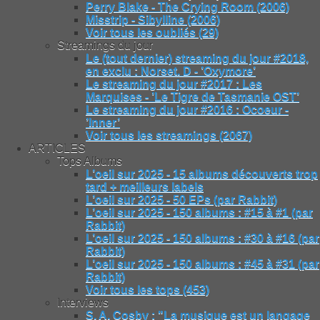
Perry Blake - The Crying Room (2006)
Misstrip - Sibylline (2006)
Voir tous les oubliés (29)
Streamings du jour
Le (tout dernier) streaming du jour #2018,
en exclu : Norset. D - ’Oxymore’
Le streaming du jour #2017 : Les
Marquises - ’Le Tigre de Tasmanie OST’
Le streaming du jour #2016 : Ocoeur -
’Inner’
Voir tous les streamings (2067)
ARTICLES
Tops Albums
L’oeil sur 2025 - 15 albums découverts trop
tard + meilleurs labels
L’oeil sur 2025 - 50 EPs (par Rabbit)
L’oeil sur 2025 - 150 albums : #15 à #1 (par
Rabbit)
L’oeil sur 2025 - 150 albums : #30 à #16 (par
Rabbit)
L’oeil sur 2025 - 150 albums : #45 à #31 (par
Rabbit)
Voir tous les tops (453)
Interviews
S. A. Cosby : "La musique est un langage