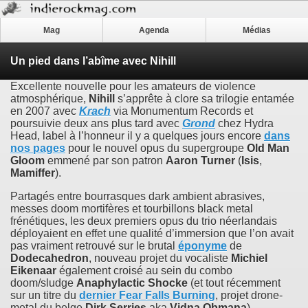
Mag
Agenda
Médias
Un pied dans l’abîme avec Nihill
Excellente nouvelle pour les amateurs de violence
atmosphérique,
Nihill
s’apprête à clore sa trilogie entamée
en 2007 avec
Krach
via Monumentum Records et
poursuivie deux ans plus tard avec
Grond
chez Hydra
Head, label à l’honneur il y a quelques jours encore
dans
nos pages
pour le nouvel opus du supergroupe
Old Man
Gloom
emmené par son patron
Aaron Turner
(
Isis
,
Mamiffer
).
Partagés entre bourrasques dark ambient abrasives,
messes doom mortifères et tourbillons black metal
frénétiques, les deux premiers opus du trio néerlandais
déployaient en effet une qualité d’immersion que l’on avait
pas vraiment retrouvé sur le brutal
éponyme
de
Dodecahedron
, nouveau projet du vocaliste
Michiel
Eikenaar
également croisé au sein du combo
doom/sludge
Anaphylactic Shocke
(et tout récemment
sur un titre du
dernier
Fear Falls Burning
, projet drone-
metal du belge
Dirk Serries
aka
Vidna Obmana
).