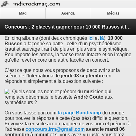
Mag
Agenda
Médias
Concours : 2 places à gagner pour 10 000 Russos à l’International (Paris, 08 septembre)
En cinq albums (dont deux chroniqués
ici
et
là
),
10 000
Russos
a façonné sa patte : celle d’un psychédélisme
kraut et sauvage tirant de plus en plus vers le synthétique.
Peu importe les armes, la transe reste intacte et on imagine
qu’elle revêt encore une autre facette en concert.
C’est ce que nous vous proposons de découvrir sur la
scène de l’International
le jeudi 08 septembre
en
répondant simplement à la question suivante :
Quels sont les nom et prénom du musicien qui
remplace désormais le bassiste
André Couto
aux
synthétiseurs ?
On vous laisse parcourir
la page Bandcamp
du groupe
pour trouver la réponse à cette (pas très) difficile question.
Envoyez-la ensuite accompagnée de vos nom et prénom à
l’adresse
concours.irm@gmail.com
avant le mardi 06
septembre à minuit
et si vous avez vu juste, vous ferez