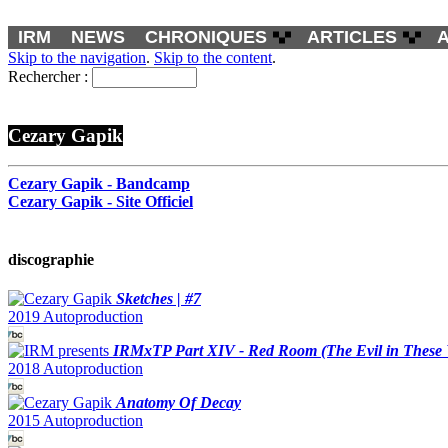
IRM
NEWS
CHRONIQUES
ARTICLES
Skip to the navigation
.
Skip to the content
.
Rechercher :
Cezary Gapik
Cezary Gapik - Bandcamp
Cezary Gapik - Site Officiel
discographie
Sketches | #7
2019 Autoproduction
IRMxTP Part XIV - Red Room (The Evil in These
2018 Autoproduction
Anatomy Of Decay
2015 Autoproduction