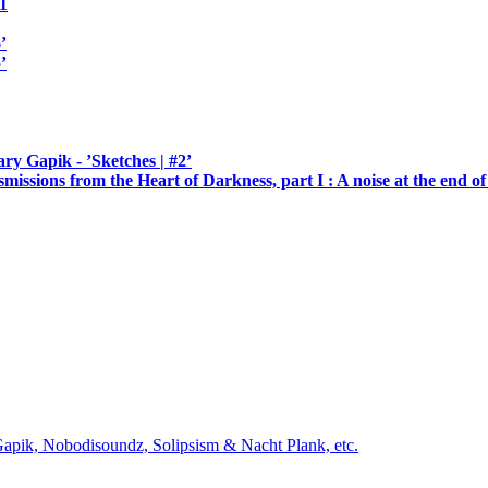
11
’
’
ry Gapik - ’Sketches | #2’
issions from the Heart of Darkness, part I : A noise at the end of
apik, Nobodisoundz, Solipsism & Nacht Plank, etc.