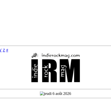
Y
Z
#