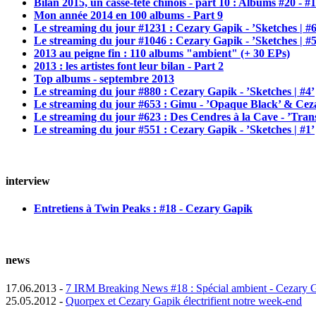
Bilan 2015, un casse-tête chinois - part 10 : Albums #20 - #
Mon année 2014 en 100 albums - Part 9
Le streaming du jour #1231 : Cezary Gapik - ’Sketches | #6
Le streaming du jour #1046 : Cezary Gapik - ’Sketches | #5
2013 au peigne fin : 110 albums "ambient" (+ 30 EPs)
2013 : les artistes font leur bilan - Part 2
Top albums - septembre 2013
Le streaming du jour #880 : Cezary Gapik - ’Sketches | #4’
Le streaming du jour #653 : Gimu - ’Opaque Black’ & Ceza
Le streaming du jour #623 : Des Cendres à la Cave - ’Transm
Le streaming du jour #551 : Cezary Gapik - ’Sketches | #1’
interview
Entretiens à Twin Peaks : #18 - Cezary Gapik
news
17.06.2013 -
7 IRM Breaking News #18 : Spécial ambient - Cezary G
25.05.2012 -
Quorpex et Cezary Gapik électrifient notre week-end