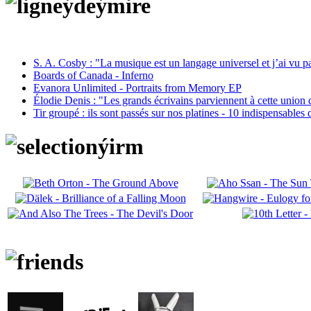
S. A. Cosby : "La musique est un langage universel et j’ai vu 
Boards of Canada - Inferno
Evanora Unlimited - Portraits from Memory EP
Élodie Denis : "Les grands écrivains parviennent à cette union 
Tir groupé : ils sont passés sur nos platines - 10 indispensables