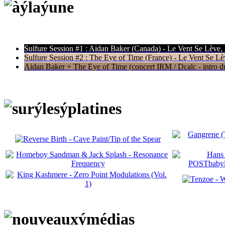
Sulfure Session #1 : Aidan Baker (Canada) - Le Vent Se Lève,
Sulfure Session #2 : The Eye of Time (France) - Le Vent Se Lè
Aidan Baker + The Eye of Time (concert IRM / Dcalc - intro du 