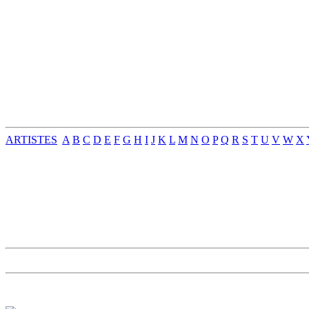
ARTISTES
A
B
C
D
E
F
G
H
I
J
K
L
M
N
O
P
Q
R
S
T
U
V
W
X