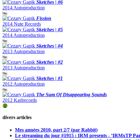
Sketches | #6
2014 Autoproduction
Fission
2014 Nute Records
Sketches | #5
2014 Autoproduction
Sketches | #4
2013 Autoproduction
Sketches | #2
2013 Autoproduction
Sketches | #1
2012 Autoproduction
The Sum Of Disappearing Sounds
2012 Karlrecords
divers articles
Mes années 2010, part 2/7 (par Rabbit)
Le streaming du jour #1915 : IRM presents - ’IRMxTP Pa