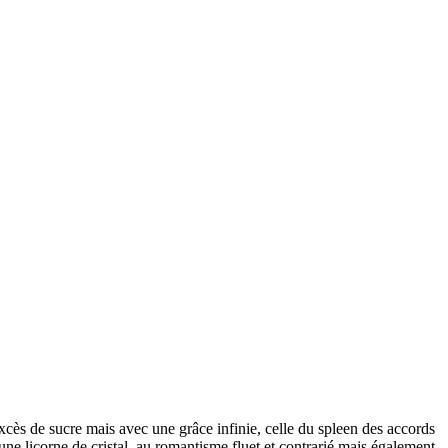
cès de sucre mais avec une grâce infinie, celle du spleen des accords
ne licorne de cristal, au romantisme fluet et contrarié mais également