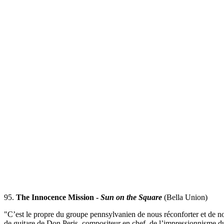
95.
The Innocence Mission -
Sun on the Square
(Bella Union)
"C’est le propre du groupe pennsylvanien de nous réconforter et de no
de guitare de Don Peris, compositeur en chef, de l’impressionnisme du