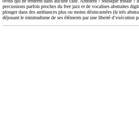
ovnis qui ne rentrent dans aucune case. Ambient ? Musique tribale ? I
percussions parfois proches du free jazz et de vocalises abstraites dig
plonger dans des ambiances plus ou moins désincarnées (le très abstrai
déjouant le minimalisme de ses éléments par une liberté d’exécution pa