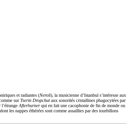
niriques et radiantes (
Neroli
), la musicienne d’Istanbul s’intéresse aux
, comme sur
Tserin Dropchut
aux sonorités cristallines phagocytées par
r l’étrange
Afterburner
qui en fait une cacophonie de fin de monde ou
dont les nappes éthérées sont comme assaillies par des tourbillons