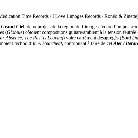
 Medication Time Records / I Love Limoges Records / Ronéo & Zinette
t
Grand Ciel
, deux projets de la région de Limoges. Venu d’un post-roc
es (
Globule
) côtoient compositions guitare/ambient à la tension feutrée 
our Absence
,
The Past Is Leaving
) voire carrément désagrégés (
Bord Du
mbient-techno d’
In A Heartbeat
, contribuant à faire de cet
Ater / Iterar