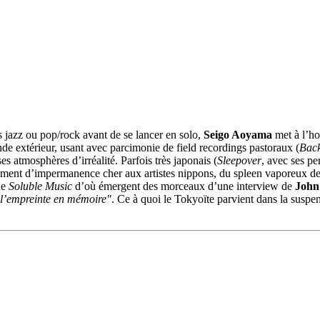
s jazz ou pop/rock avant de se lancer en solo,
Seigo Aoyama
met à l’ho
de extérieur, usant avec parcimonie de field recordings pastoraux (
Bac
es atmosphères d’irréalité. Parfois très japonais (
Sleepover
, avec ses pe
sentiment d’impermanence cher aux artistes nippons, du spleen vaporeux d
de
Soluble Music
d’où émergent des morceaux d’une interview de
John
e l’empreinte en mémoire"
. Ce à quoi le Tokyoïte parvient dans la susp