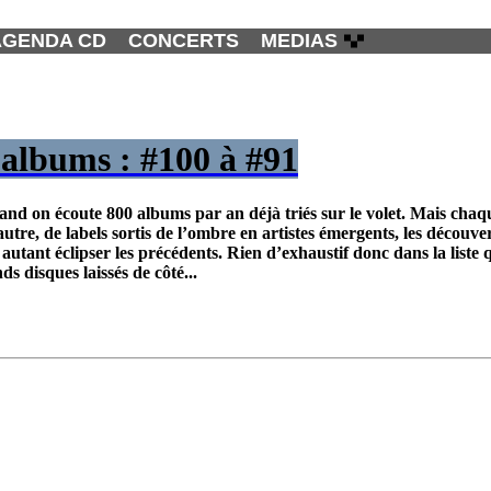
AGENDA CD
CONCERTS
MEDIAS
 albums : #100 à #91
quand on écoute 800 albums par an déjà triés sur le volet. Mais chaq
autre, de labels sortis de l’ombre en artistes émergents, les découve
tant éclipser les précédents. Rien d’exhaustif donc dans la liste 
s disques laissés de côté...