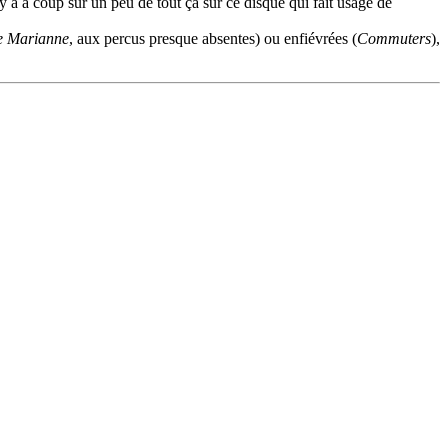
 y a à coup sûr un peu de tout ça sur ce disque qui fait usage de
e Marianne
, aux percus presque absentes) ou enfiévrées (
Commuters
),