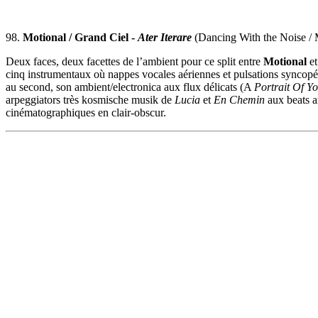
98.
Motional / Grand Ciel -
Ater Iterare
(Dancing With the Noise /
Deux faces, deux facettes de l’ambient pour ce split entre
Motional
e
cinq instrumentaux où nappes vocales aériennes et pulsations syncopé
au second, son ambient/electronica aux flux délicats (A
Portrait Of Y
arpeggiators très kosmische musik de
Lucia
et
En Chemin
aux beats a
cinématographiques en clair-obscur.