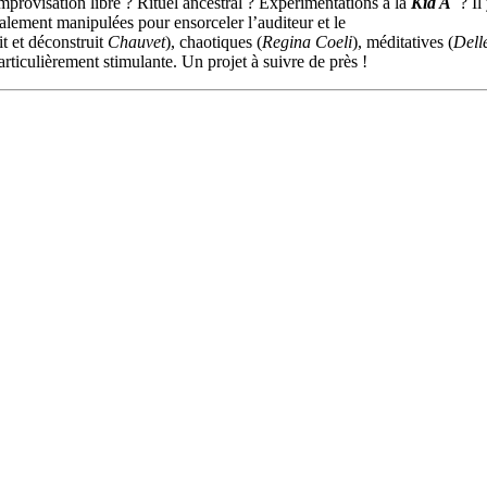
mprovisation libre ? Rituel ancestral ? Expérimentations à la
Kid A
? Il
italement manipulées pour ensorceler l’auditeur et le
t et déconstruit
Chauvet
), chaotiques (
Regina Coeli
), méditatives (
Dell
rticulièrement stimulante. Un projet à suivre de près !