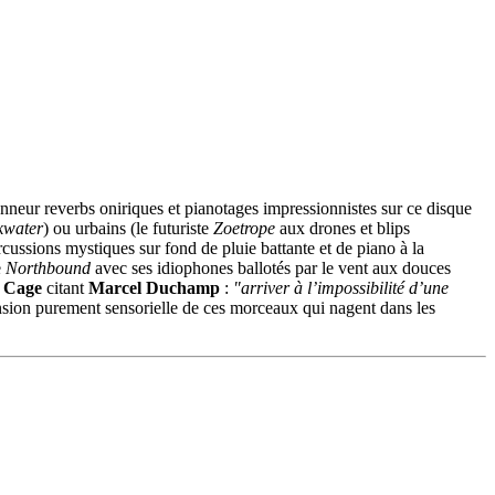
nneur reverbs oniriques et pianotages impressionnistes sur ce disque
kwater
) ou urbains (le futuriste
Zoetrope
aux drones et blips
rcussions mystiques sur fond de pluie battante et de piano à la
e
Northbound
avec ses idiophones ballotés par le vent aux douces
 Cage
citant
Marcel Duchamp
:
"arriver à l’impossibilité d’une
ension purement sensorielle de ces morceaux qui nagent dans les