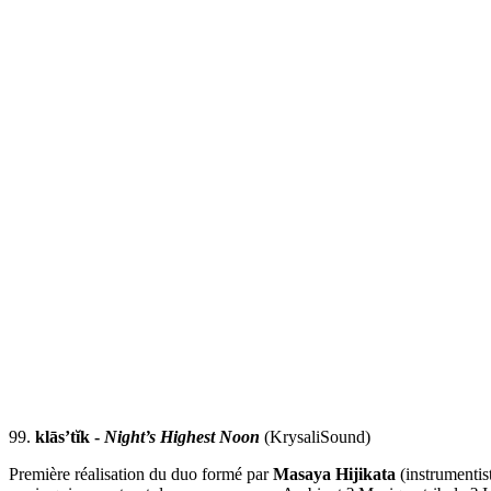
99.
klās’tĭk -
Night’s Highest Noon
(KrysaliSound)
Première réalisation du duo formé par
Masaya Hijikata
(instrumenti