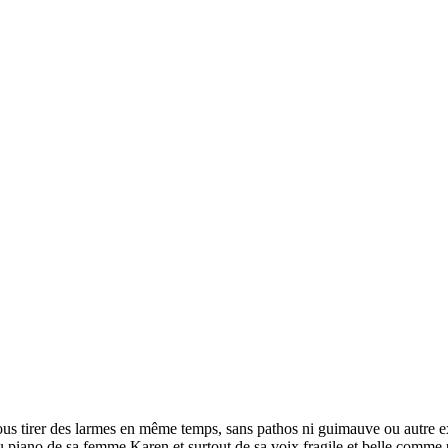
us tirer des larmes en même temps, sans pathos ni guimauve ou autre ex
 piano de sa femme Karen et surtout de sa voix fragile et belle comme u