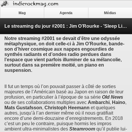
Mag
Agenda
Médias
Le streaming du jour #2001 : Jim O’Rourke - ’Sleep Like It’s Winter’
Notre streaming #2001 se devait d’être une odyssée
métaphysique, on doit celle-ci à
Jim O’Rourke
, bande-
son d’hiver cosmique aux nappes engourdies de
synthés radiants et d’ondes radio perdues dans
l’espace que vient parfois illuminer de sa mélancolie,
surtout dans sa première moitié, un piano en
suspension.
Il fut un temps où l’on pouvait passer à côté de sorties
majeures de l’Américain basé au Japon en raison de leur
profusion, en particulier à l’époque de sa série
Old News
ou de ses collaborations multiples avec
Ambarchi
,
Haino
,
Mats Gustafsson
,
Christoph Heemann
et quelques
autres, jusqu’à l’an dernier même où il nous gratifiait
encore d’une demi-douzaine d’enregistrements. En 2018
c’est un peu le contraire, puisque hormis les impros
ambient ultra-minimalistes des
Steamroom
qu’il publie lui-