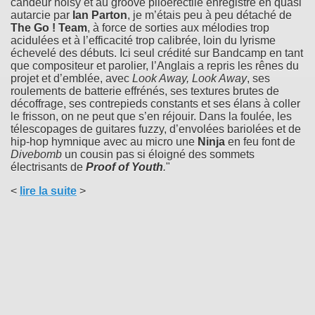
candeur noisy et au groove piloérectile enregistré en quasi
autarcie par
Ian Parton
, je m’étais peu à peu détaché de
The Go ! Team
, à force de sorties aux mélodies trop
acidulées et à l’efficacité trop calibrée, loin du lyrisme
échevelé des débuts. Ici seul crédité sur Bandcamp en tant
que compositeur et parolier, l’Anglais a repris les rênes du
projet et d’emblée, avec
Look Away, Look Away
, ses
roulements de batterie effrénés, ses textures brutes de
décoffrage, ses contrepieds constants et ses élans à coller
le frisson, on ne peut que s’en réjouir. Dans la foulée, les
télescopages de guitares fuzzy, d’envolées bariolées et de
hip-hop hymnique avec au micro une
Ninja
en feu font de
Divebomb
un cousin pas si éloigné des sommets
électrisants de
Proof of Youth
.
"
<
lire la suite
>