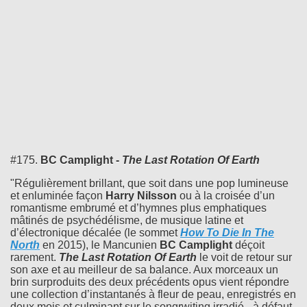
#175.
BC Camplight -
The Last Rotation Of Earth
"Régulièrement brillant, que soit dans une pop lumineuse
et enluminée façon
Harry Nilsson
ou à la croisée d’un
romantisme embrumé et d’hymnes plus emphatiques
mâtinés de psychédélisme, de musique latine et
d’électronique décalée (le sommet
How To Die In The
North
en 2015), le Mancunien
BC Camplight
déçoit
rarement.
The Last Rotation Of Earth
le voit de retour sur
son axe et au meilleur de sa balance. Aux morceaux un
brin surproduits des deux précédents opus vient répondre
une collection d’instantanés à fleur de peau, enregistrés en
deux mois et culminant sur le songrwiting irradié - à défaut