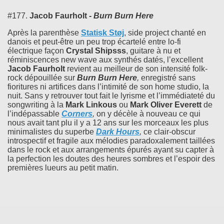
#177.
Jacob Faurholt -
Burn Burn Here
Après la parenthèse
Statisk St​ø​j
, side project chanté en
danois et peut-être un peu trop écartelé entre lo-fi
électrique façon
Crystal Shipsss
, guitare à nu et
réminiscences new wave aux synthés datés, l’excellent
Jacob Faurholt
revient au meilleur de son intensité folk-
rock dépouillée sur
Burn Burn Here
,
enregistré sans
fioritures ni artifices dans l’intimité de son home studio, la
nuit. Sans y retrouver tout fait le lyrisme et l’immédiateté du
songwriting à la
Mark Linkous
ou
Mark Oliver Everett
de
l’indépassable
Corners
,
on y décèle à nouveau ce qui
nous avait tant plu il y a 12 ans sur les morceaux les plus
minimalistes du superbe
Dark Hours
,
ce clair-obscur
introspectif et fragile aux mélodies paradoxalement taillées
dans le rock et aux arrangements épurés ayant su capter à
la perfection les doutes des heures sombres et l’espoir des
premières lueurs au petit matin.