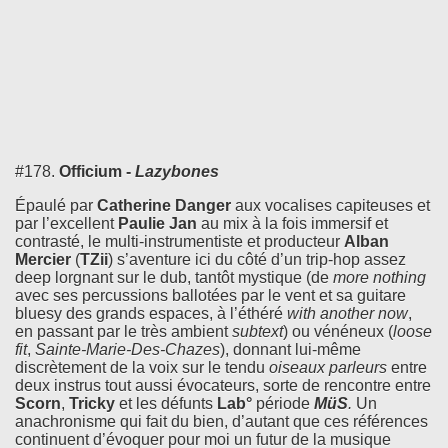
#178.
Officium -
Lazybones
Épaulé par
Catherine Danger
aux vocalises capiteuses et
par l’excellent
Paulie Jan
au mix à la fois immersif et
contrasté, le multi-instrumentiste et producteur
Alban
Mercier
(
TZii
) s’aventure ici du côté d’un trip-hop assez
deep lorgnant sur le dub, tantôt mystique (de
more nothing
avec ses percussions ballotées par le vent et sa guitare
bluesy des grands espaces, à l’éthéré
with another now
,
en passant par le très ambient
subtext
) ou vénéneux (
loose
fit
,
Sainte-Marie-Des-Chazes
), donnant lui-même
discrètement de la voix sur le tendu
oiseaux parleurs
entre
deux instrus tout aussi évocateurs, sorte de rencontre entre
Scorn
,
Tricky
et les défunts
Lab°
période
MüS
.
Un
anachronisme qui fait du bien, d’autant que ces références
continuent d’évoquer pour moi un futur de la musique