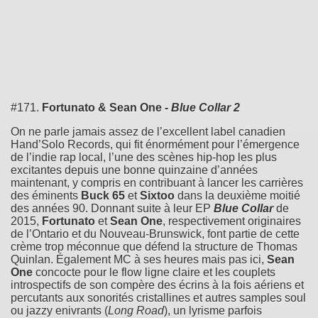
#171.
Fortunato & Sean One -
Blue Collar 2
On ne parle jamais assez de l’excellent label canadien
Hand’Solo Records, qui fit énormément pour l’émergence
de l’indie rap local, l’une des scènes hip-hop les plus
excitantes depuis une bonne quinzaine d’années
maintenant, y compris en contribuant à lancer les carrières
des éminents
Buck 65
et
Sixtoo
dans la deuxième moitié
des années 90. Donnant suite à leur EP
Blue Collar
de
2015,
Fortunato
et
Sean One
, respectivement originaires
de l’Ontario et du Nouveau-Brunswick, font partie de cette
crème trop méconnue que défend la structure de Thomas
Quinlan. Également MC à ses heures mais pas ici,
Sean
One
concocte pour le flow ligne claire et les couplets
introspectifs de son compère des écrins à la fois aériens et
percutants aux sonorités cristallines et autres samples soul
ou jazzy enivrants (
Long Road
), un lyrisme parfois