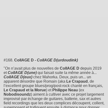
#168.
CollAGE D -
CollAGE D(urdoudink)
"On n’avait plus de nouvelles de
CollAGE D
depuis 2019
et
CollAGE D(une)
qui faisait suite la même année à...
CollAGE D(eux)
chez Mahorka. Deux, puis un... un
apparent désordre que Romain (aka
Le Crapaud
, de
l’excellent groupe blues/prog/post-rock chanté en français,
Le Crapaud et la Morue
) et
Philippe Neau
(ex
Nobodisoundz
) aiment à cultiver avec ce projet largement
improvisé par échange de guitares, batterie, sax et autres
field recordings que les deux complices découpent, collent,
superposent et trafiquent ensuite à distance pour donner