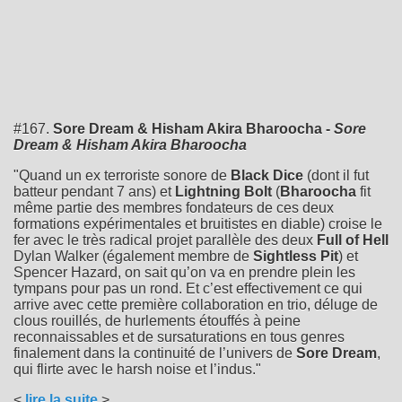
#167.
Sore Dream & Hisham Akira Bharoocha -
Sore
Dream & Hisham Akira Bharoocha
"Quand un ex terroriste sonore de
Black Dice
(dont il fut
batteur pendant 7 ans) et
Lightning Bolt
(
Bharoocha
fit
même partie des membres fondateurs de ces deux
formations expérimentales et bruitistes en diable) croise le
fer avec le très radical projet parallèle des deux
Full of Hell
Dylan Walker (également membre de
Sightless Pit
) et
Spencer Hazard, on sait qu’on va en prendre plein les
tympans pour pas un rond. Et c’est effectivement ce qui
arrive avec cette première collaboration en trio, déluge de
clous rouillés, de hurlements étouffés à peine
reconnaissables et de sursaturations en tous genres
finalement dans la continuité de l’univers de
Sore Dream
,
qui flirte avec le harsh noise et l’indus."
<
lire la suite
>