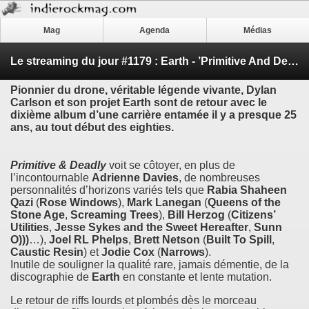
Mag
Agenda
Médias
Le streaming du jour #1179 : Earth - ’Primitive And Deadly’
Pionnier du drone, véritable légende vivante,
Dylan
Carlson
et son projet
Earth
sont de retour avec le
dixième album d’une carrière entamée il y a presque 25
ans, au tout début des eighties.
Primitive & Deadly
voit se côtoyer, en plus de
l’incontournable
Adrienne Davies
, de nombreuses
personnalités d’horizons variés tels que
Rabia Shaheen
Qazi
(
Rose Windows
),
Mark Lanegan
(
Queens of the
Stone Age
,
Screaming Trees
),
Bill Herzog
(
Citizens’
Utilities
,
Jesse Sykes and the Sweet Hereafter
,
Sunn
O)))
…),
Joel RL Phelps
,
Brett Netson
(
Built To Spill
,
Caustic Resin
) et
Jodie Cox
(
Narrows
).
Inutile de souligner la qualité rare, jamais démentie, de la
discographie de
Earth
en constante et lente mutation.
Le retour de riffs lourds et plombés dès le morceau