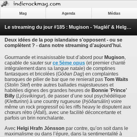
Mag
Agenda
Médias
Le streaming du jour #185 : Mugison - ’Haglél’ & Helgi Jónsson - ’Big Spring’
Deux idées de la pop islandaise s’opposent - ou se
complètent ? - dans notre streaming d’aujourd’hui.
Gourmande et insaisissable tout d’abord pour
Mugison
,
capable de sauter sur
ce 5ème opus
(et premier chanté
intégralement dans sa langue natale) de comptines
fantasques et bricolées (
Góðan Dag
) en complaintes
baroques de pilier de bar que ne renierait pas
Tom Waits
(
Stolin Stef
) entre autres ballades majestueuses et
habitées dignes des grandes heures de
Bonnie ’Prince’
Billy
(
Ljósvíkingur
), de passer d’une soul psychédélique
(
Kletturinn
) à une country rugueuse (
Þjóðarsálin
) voire
même un rock progressif où les riffs heavy le disputent aux
chœurs rétro (Áfall), avec une facilité déconcertante et
parfois un brin nonchalante.
Avec
Helgi Hrafn Jónsson
par contre, qu’on soit dans le
maximalisme ou dans l’épure, dans la sentimentalité à