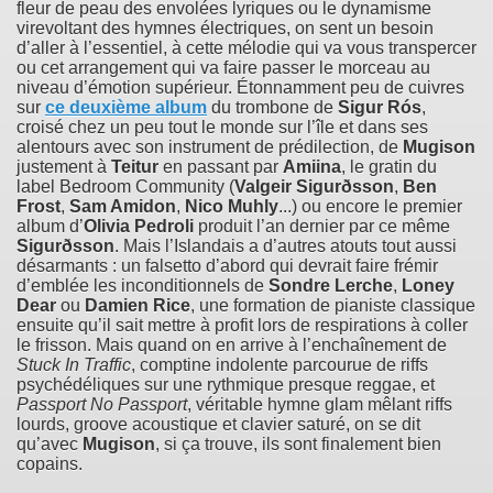
fleur de peau des envolées lyriques ou le dynamisme
virevoltant des hymnes électriques, on sent un besoin
d’aller à l’essentiel, à cette mélodie qui va vous transpercer
ou cet arrangement qui va faire passer le morceau au
niveau d’émotion supérieur. Étonnamment peu de cuivres
sur
ce deuxième album
du trombone de
Sigur Rós
,
croisé chez un peu tout le monde sur l’île et dans ses
alentours avec son instrument de prédilection, de
Mugison
justement à
Teitur
en passant par
Amiina
, le gratin du
label Bedroom Community (
Valgeir Sigurðsson
,
Ben
Frost
,
Sam Amidon
,
Nico Muhly
...) ou encore le premier
album d’
Olivia Pedroli
produit l’an dernier par ce même
Sigurðsson
. Mais l’Islandais a d’autres atouts tout aussi
désarmants : un falsetto d’abord qui devrait faire frémir
d’emblée les inconditionnels de
Sondre Lerche
,
Loney
Dear
ou
Damien Rice
, une formation de pianiste classique
ensuite qu’il sait mettre à profit lors de respirations à coller
le frisson. Mais quand on en arrive à l’enchaînement de
Stuck In Traffic
, comptine indolente parcourue de riffs
psychédéliques sur une rythmique presque reggae, et
Passport No Passport
, véritable hymne glam mêlant riffs
lourds, groove acoustique et clavier saturé, on se dit
qu’avec
Mugison
, si ça trouve, ils sont finalement bien
copains.