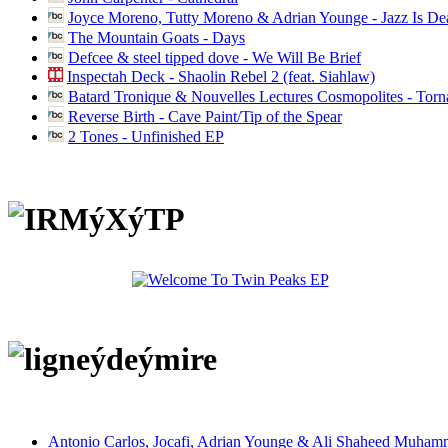
Joyce Moreno, Tutty Moreno & Adrian Younge - Jazz Is D
The Mountain Goats - Days
Defcee & steel tipped dove - We Will Be Brief
Inspectah Deck - Shaolin Rebel 2 (feat. Siahlaw)
Batard Tronique & Nouvelles Lectures Cosmopolites - Tor
Reverse Birth - Cave Paint/Tip of the Spear
2 Tones - Unfinished EP
Antonio Carlos, Jocafi, Adrian Younge & Ali Shaheed Muham