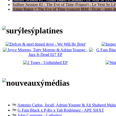
Sulfure Session #2 : The Eye of Time (France) - Le Vent Se Lè
Aidan Baker + The Eye of Time (concert IRM / Dcalc - intro du 
Antonio Carlos, Jocafi, Adrian Younge & Ali Shaheed Muh
G Fam Black x P-Ro x Tali Rodriguez - APE SHXT
John Carpenter - Cathedral