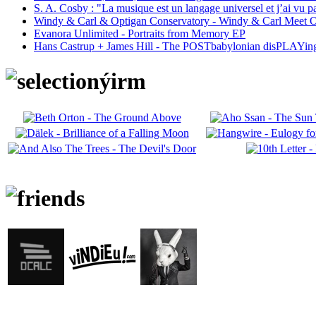
S. A. Cosby : "La musique est un langage universel et j’ai vu 
Windy & Carl & Optigan Conservatory - Windy & Carl Meet O
Evanora Unlimited - Portraits from Memory EP
Hans Castrup + James Hill - The POSTbabylonian disPLAYing 