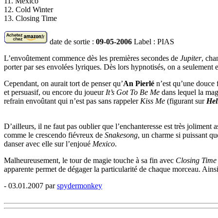
11. Mexico
12. Cold Winter
13. Closing Time
date de sortie :
09-05-2006
Label : PIAS
L’envoûtement commence dès les premières secondes de
Jupiter
, cha
porter par ses envolées lyriques. Dès lors hypnotisés, on a seulement 
Cependant, on aurait tort de penser qu’
An Pierlé
n’est qu’une douce fé
et persuasif, ou encore du joueur
It’s Got To Be Me
dans lequel la mag
refrain envoûtant qui n’est pas sans rappeler
Kiss Me
(figurant sur
Hel
D’ailleurs, il ne faut pas oublier que l’enchanteresse est très joliment 
comme le crescendo fiévreux de
Snakesong
, un charme si puissant que
danser avec elle sur l’enjoué
Mexico
.
Malheureusement, le tour de magie touche à sa fin avec
Closing Time
apparente permet de dégager la particularité de chaque morceau. Ainsi,
- 03.01.2007 par
spydermonkey