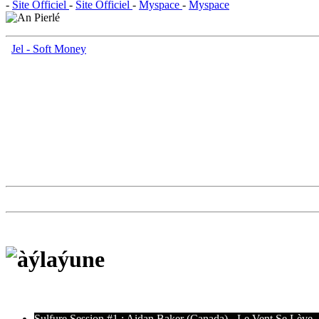
-
Site Officiel
-
Site Officiel
-
Myspace
-
Myspace
Jel - Soft Money
Sulfure Session #1 : Aidan Baker (Canada) - Le Vent Se Lève,