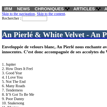
IRM
NEWS
CHRONIQUES
ARTICLES
Skip to the navigation
.
Skip to the content
.
Rechercher :
An Pierlé & White Velvet - An P
Enveloppée de velours blanc, An Pierlé nous enchante avec
innocentes. C’est donc accompagnée de ses accolytes du W
1. Jupiter
2. How Does It Feel
3. Good Year
4. I Love You
5. Not The End
6. Many Roads
7. Tenderness
8. It’S Got To Be Me
9. Poor Danny
10. Snakesong