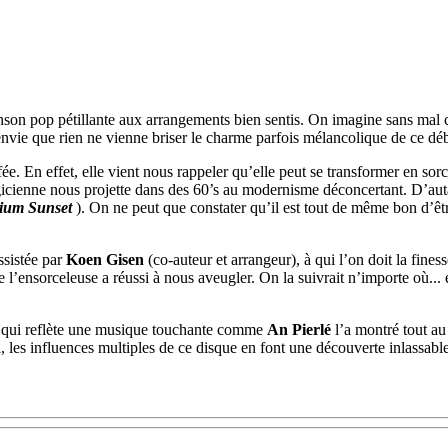
nson pop pétillante aux arrangements bien sentis. On imagine sans mal c
envie que rien ne vienne briser le charme parfois mélancolique de ce dé
e. En effet, elle vient nous rappeler qu’elle peut se transformer en sor
icienne nous projette dans des 60’s au modernisme déconcertant. D’auta
ium Sunset
). On ne peut que constater qu’il est tout de même bon d’êt
assistée par
Koen Gisen
(co-auteur et arrangeur), à qui l’on doit la fin
 l’ensorceleuse a réussi à nous aveugler. On la suivrait n’importe où... 
qui reflète une musique touchante comme
An Pierlé
l’a montré tout au
 les influences multiples de ce disque en font une découverte inlassable