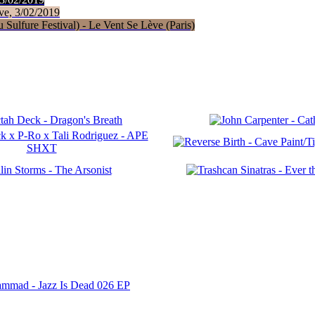
ve, 3/02/2019
Sulfure Festival) - Le Vent Se Lève (Paris)
ammad - Jazz Is Dead 026 EP