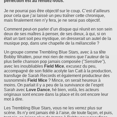
perfection est au rendez-vous.
Je ne pourrai pas être objectif sur le coup. C’est d’ailleurs
pour cela que j’ai laissé un peu traîner cette chronique,
mais finalement rien n’y fera, je ne serai pas objectif.
Comment peut-on parler d’un disque qui réunit en son sein
deux de ses maîtres à penser, de ses dieux, à qui, si on
était un tant soit peu mystique, on dresserait un autel de la
musique pop, dans une chapelle de la mélancolie ?
Un groupe comme Trembling Blue Stars, avec à sa tête
Bobby Wratten, pour moi rien de moins que l’auteur de la
plus belle chanson pop jamais composée (
"Sensitive"
),
avec les inoubliables
Field Mice
, excusez du peu,
accompagné de son fidèle acolyte Ian Catt à la production,
transfuge de Sarah Records et également producteur des
susnommés
Field Mice
? Mince, on serait heureux à
moins. On parlait il y a peu de la survivance de l’esprit
Sarah avec
Love Dance
, hé bien, voilà, les acteurs
originaux sont encore dans la place et ils ont encore leur
mot à dire.
Les Trembling Blue Stars, vous ne les verrez plus sur
scène. Ils n’y ont jamais été à l’aise, de toute façon, et puis,