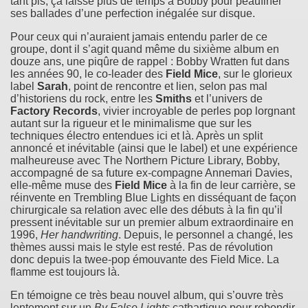
tant pis, ça laisse plus de temps à Bobby pour peaufiner
ses ballades d’une perfection inégalée sur disque.
Pour ceux qui n’auraient jamais entendu parler de ce
groupe, dont il s’agit quand même du sixième album en
douze ans, une piqûre de rappel : Bobby Wratten fut dans
les années 90, le co-leader des
Field Mice
, sur le glorieux
label
Sarah
, point de rencontre et lien, selon pas mal
d’historiens du rock, entre les
Smiths
et l’univers de
Factory Records
, vivier incroyable de perles pop lorgnant
autant sur la rigueur et le minimalisme que sur les
techniques électro entendues ici et là. Après un split
annoncé et inévitable (ainsi que le label) et une expérience
malheureuse avec The Northern Picture Library, Bobby,
accompagné de sa future ex-compagne Annemari Davies,
elle-même muse des
Field Mice
à la fin de leur carrière, se
réinvente en Trembling Blue Lights en disséquant de façon
chirurgicale sa relation avec elle des débuts à la fin qu’il
pressent inévitable sur un premier album extraordinaire en
1996,
Her handwriting
. Depuis, le personnel a changé, les
thèmes aussi mais le style est resté. Pas de révolution
donc depuis la twee-pop émouvante des Field Mice. La
flamme est toujours là.
En témoigne ce très beau nouvel album, qui s’ouvre très
lentement sur un
By False Lights
cathartique pour rebondir