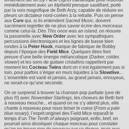
immédiatement avec un
Idyllwild
presque sautillant, porté
par la voix magnifique de Beth Arzy, capable de réduire en
pleurs un dictateur nord-coréen à la retraite. Puis on pense
aux
Cure
qui, si ils entendent
Sacred Music
, doivent
sacrément regretter de ne plus savoir écrire des morceaux
comme celui-là. Dès
This once was an island
, on réouvre
la passerelle avec
New Order
avec les sympathiques
percussions électroniques et les lignes de basse bien
rondes à la
Peter Hook
, marque de fabrique de Bobby
depuis l’époque des
Field Mice
. Quelques titres font
preuve d’une belle énergie mélancolique (
Darker, colder,
slower
) et les sons de guitare cristallins rappellent par
moment les
Cocteau Twins
dont on n’est également pas si
loin, pour parfois s’ériger en murs liquides à la
Slowdive
...
L’ensemble est varié et jamais, au grand jamais, ennuyeux,
ne serait-ce qu’une seconde.
On se surprend à trouver la chanson pop parfaite (une de
plus !!!) avec
November Starlings
, les choeurs de Beth font
à nouveau mouche... et quand on ne s’y attend plus, elle
chante à nouveau pour nous briser le coeur (
From a pale
blue rosary
), l’esprit originel des Field Mice reparaît le
temps d’un
The Tenth of always
poignant, enfin, bref, on
pourrait ainsi disséquer chaque morceau pour constater
qu’on ne trouve rien de nouveau sur ce disque, mais que