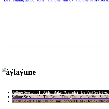
Le streaming du jour #802 : Potholes Music - ’Potholes In My Sessio
Sulfure Session #1 : Aidan Baker (Canada) - Le Vent Se Lève,
Sulfure Session #2 : The Eye of Time (France) - Le Vent Se Lè
Aidan Baker + The Eye of Time (concert IRM / Dcalc - intro du 