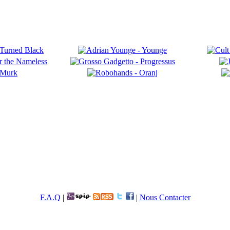
F.A.Q
|
|
Nous Contacter