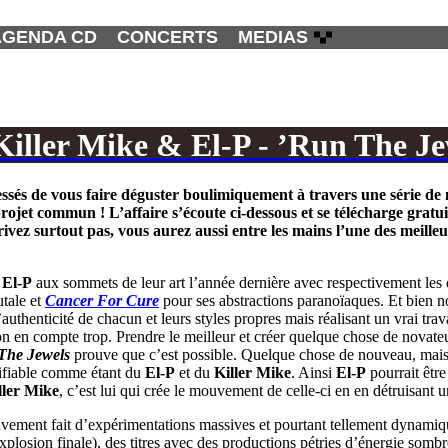
AGENDA CD
CONCERTS
MEDIAS
Killer Mike & El-P - ’Run The Je
sés de vous faire déguster boulimiquement à travers une série de
projet commun ! L’affaire s’écoute ci-dessous et se télécharge gratu
vez surtout pas, vous aurez aussi entre les mains l’une des meilleu
t
El-P
aux sommets de leur art l’année dernière avec respectivement les 
utale et
Cancer For Cure
pour ses abstractions paranoïaques. Et bien n
’authenticité de chacun et leurs styles propres mais réalisant un vrai tra
 en compte trop. Prendre le meilleur et créer quelque chose de novateu
The Jewels
prouve que c’est possible. Quelque chose de nouveau, ma
ifiable comme étant du
El-P
et du
Killer Mike
. Ainsi
El-P
pourrait être
ller Mike
, c’est lui qui crée le mouvement de celle-ci en en détruisant un
ement fait d’expérimentations massives et pourtant tellement dynamiqu
plosion finale), des titres avec des productions pétries d’énergie sombr