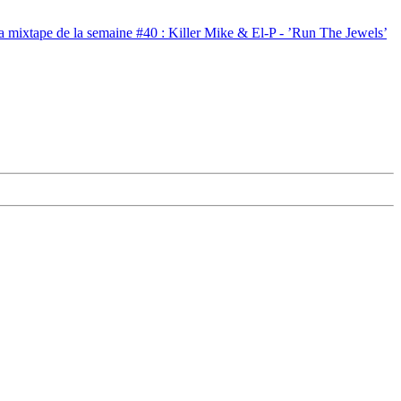
a mixtape de la semaine #40 : Killer Mike & El-P - ’Run The Jewels’