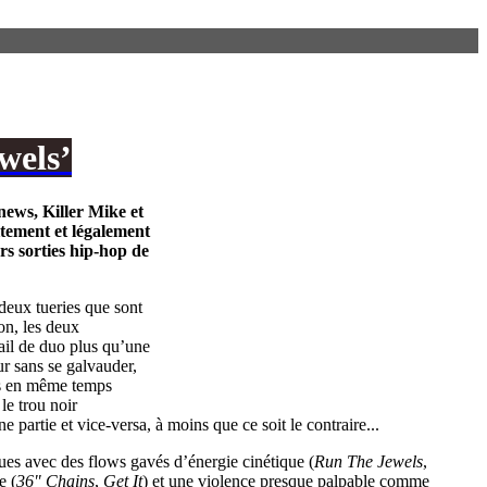
wels’
 news,
Killer Mike
et
itement et légalement
rs sorties hip-hop de
deux tueries que sont
on, les deux
vail de duo plus qu’une
r sans se galvauder,
is en même temps
 le trou noir
e partie et vice-versa, à moins que ce soit le contraire...
es avec des flows gavés d’énergie cinétique (
Run The Jewels
,
e (
36" Chains
,
Get It
) et une violence presque palpable comme