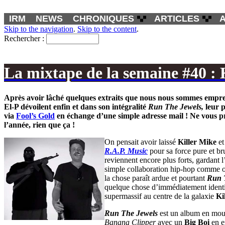
IRM
NEWS
CHRONIQUES
ARTICLES
Skip to the navigation
.
Skip to the content
.
Rechercher :
La mixtape de la semaine #40 : 
Après avoir lâché quelques extraits que nous nous sommes empres
El-P
dévoilent enfin et dans son intégralité
Run The Jewels
,
leur 
via
Fool’s Gold
en échange d’une simple adresse mail ! Ne vous pri
l’année, rien que ça !
On pensait avoir laissé
Killer Mike
e
R.A.P. Music
pour sa force pure et br
reviennent encore plus forts, gardant l
simple collaboration hip-hop comme on
la chose paraît ardue et pourtant
Run 
quelque chose d’immédiatement ident
supermassif au centre de la galaxie
Ki
Run The Jewels
est un album en mouv
Banana Clipper
avec un
Big Boi
en ex