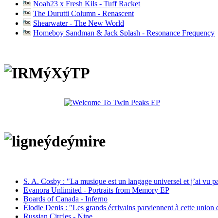
Noah23 x Fresh Kils - Tuff Racket
The Durutti Column - Renascent
Shearwater - The New World
Homeboy Sandman & Jack Splash - Resonance Frequency
S. A. Cosby : "La musique est un langage universel et j’ai vu 
Evanora Unlimited - Portraits from Memory EP
Boards of Canada - Inferno
Élodie Denis : "Les grands écrivains parviennent à cette union 
Russian Circles - Nine