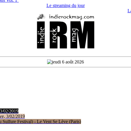
ns Vol. 1’
Le streaming du jour
L
 3/02/2019
ve, 3/02/2019
Sulfure Festival) - Le Vent Se Lève (Paris)