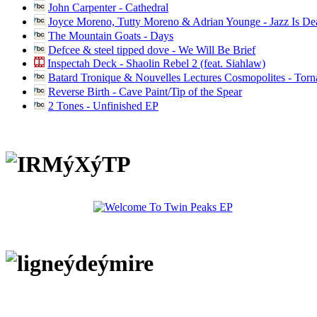
John Carpenter - Cathedral
Joyce Moreno, Tutty Moreno & Adrian Younge - Jazz Is D
The Mountain Goats - Days
Defcee & steel tipped dove - We Will Be Brief
Inspectah Deck - Shaolin Rebel 2 (feat. Siahlaw)
Batard Tronique & Nouvelles Lectures Cosmopolites - Tor
Reverse Birth - Cave Paint/Tip of the Spear
2 Tones - Unfinished EP