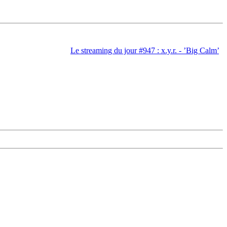
Le streaming du jour #947 : x.y.r. - ’Big Calm’