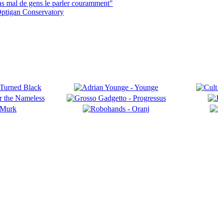
pas mal de gens le parler couramment"
ptigan Conservatory