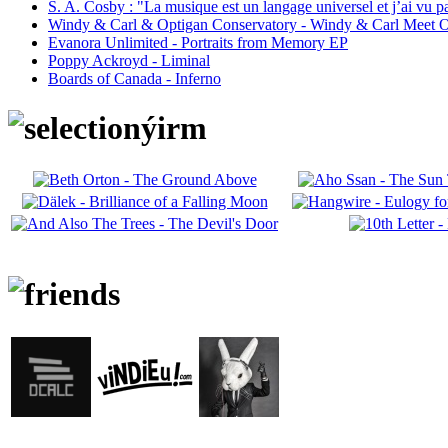
S. A. Cosby : "La musique est un langage universel et j’ai vu 
Windy & Carl & Optigan Conservatory - Windy & Carl Meet O
Evanora Unlimited - Portraits from Memory EP
Poppy Ackroyd - Liminal
Boards of Canada - Inferno