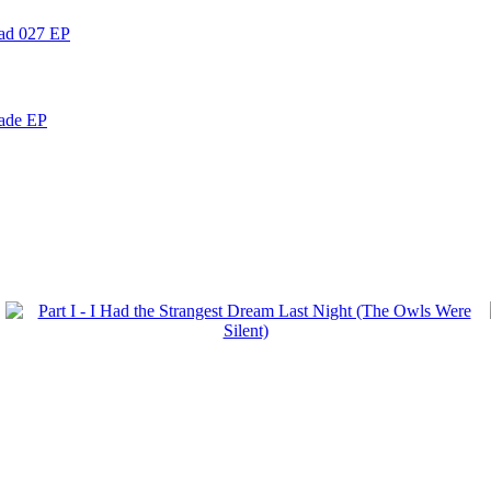
ead 027 EP
nade EP