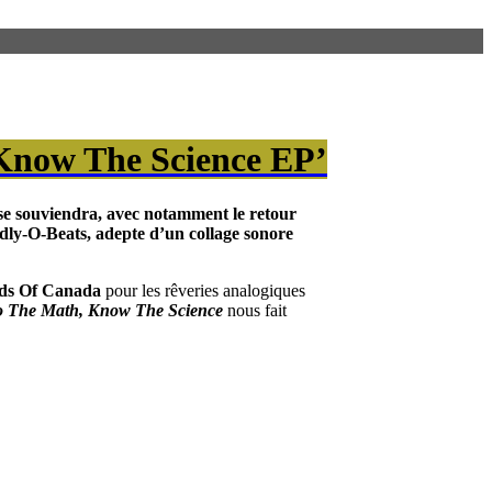
 Know The Science EP’
 se souviendra, avec notamment le retour
dly-O-Beats
, adepte d’un collage sonore
ds Of Canada
pour les rêveries analogiques
 The Math, Know The Science
nous fait