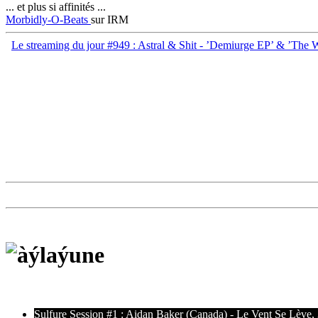
... et plus si affinités ...
Morbidly-O-Beats
sur IRM
Le streaming du jour #949 : Astral & Shit - ’Demiurge EP’ & ’The 
Sulfure Session #1 : Aidan Baker (Canada) - Le Vent Se Lève,