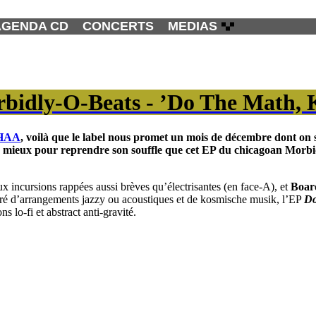
AGENDA CD
CONCERTS
MEDIAS
rbidly-O-Beats - ’Do The Math,
HAA
, voilà que le label nous promet un mois de décembre dont on
de mieux pour reprendre son souffle que cet EP du chicagoan
Morbi
x incursions rappées aussi brèves qu’électrisantes (en face-A), et
Boar
udré d’arrangements jazzy ou acoustiques et de kosmische musik, l’EP
Do
s lo-fi et abstract anti-gravité.