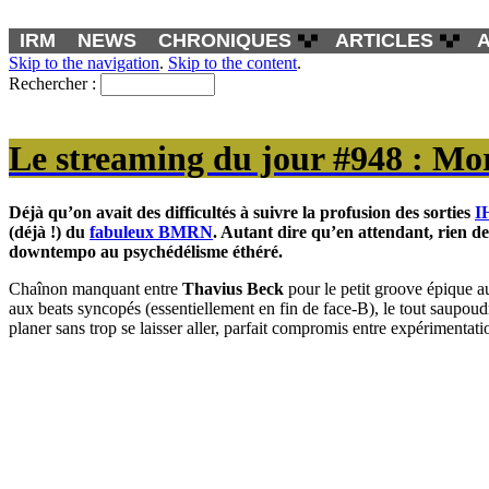
IRM
NEWS
CHRONIQUES
ARTICLES
Skip to the navigation
.
Skip to the content
.
Rechercher :
Le streaming du jour #948 : Mo
Déjà qu’on avait des difficultés à suivre la profusion des sorties
I
(déjà !) du
fabuleux
BMRN
. Autant dire qu’en attendant, rien 
downtempo au psychédélisme éthéré.
Chaînon manquant entre
Thavius Beck
pour le petit groove épique au
aux beats syncopés (essentiellement en fin de face-B), le tout saupo
planer sans trop se laisser aller, parfait compromis entre expérimentation