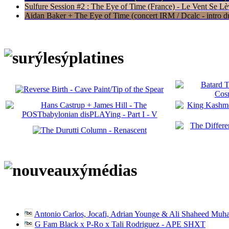
Sulfure Session #2 : The Eye of Time (France) - Le Vent Se Lè
Aidan Baker + The Eye of Time (concert IRM / Dcalc - intro du 
Antonio Carlos, Jocafi, Adrian Younge & Ali Shaheed Muh
G Fam Black x P-Ro x Tali Rodriguez - APE SHXT