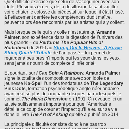
Quel difficile exercice que celui de s’acoquiner avec son
idole. Plusieurs écueils, de la désillusion faisant vaciller
voire chuter le colosse du piédestal sur lequel il était hissé,
à l’effacement derrière les compétences dudit maître,
peuvent alors être rencontrés par les artistes qui s’y collent.
Mais lorsque celle qui s’y colle n’est autre qu’
Amanda
Palmer
, son expérience dans la digestion de l’univers des
plus grands – du
Performs The Popular Hits of
Radiohead
de 2010 au
Strung Out In Heaven : A Bowie
String Quartet Tribute
de l’an passé – lui permet de
regarder à peu près n’importe qui les yeux dans les yeux,
sans jamais nourrir de complexe d’infériorité.
Et pourtant, sur
I Can Spin A Rainbow
,
Amanda Palmer
signe la totalité des compositions avec son idole de
jeunesse
Ka-Spel
, l’un des fondateurs de
The Legendary
Pink Dots
, formation psychédélique anglo-néerlandaise
ayant réalisé plus de cinquante disques parmi lesquels le
sommet
The Maria Dimension
en 1991. On évoque ici un
artiste suffisamment important pour que l’Américaine
détaille ce coup de cœur et l’impact qu’il a eu sur sa vie
dans le livre
The Art of Asking
qu’elle a publié en 2014.
La principale difficulté consiste donc à ne pas trop