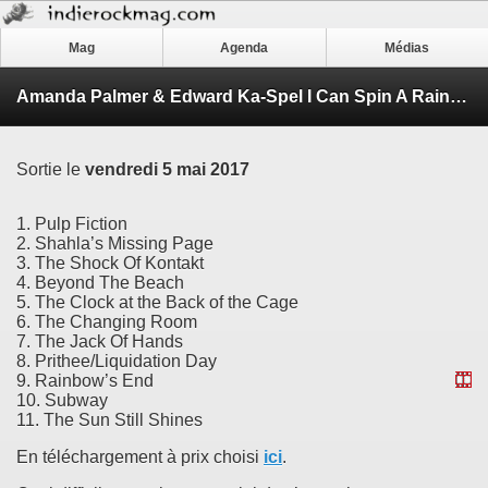
Mag
Agenda
Médias
Amanda Palmer & Edward Ka-Spel I Can Spin A Rainbow
Sortie le
vendredi 5 mai 2017
1. Pulp Fiction
2. Shahla’s Missing Page
3. The Shock Of Kontakt
4. Beyond The Beach
5. The Clock at the Back of the Cage
6. The Changing Room
7. The Jack Of Hands
8. Prithee/Liquidation Day
9. Rainbow’s End
10. Subway
11. The Sun Still Shines
En téléchargement à prix choisi
ici
.