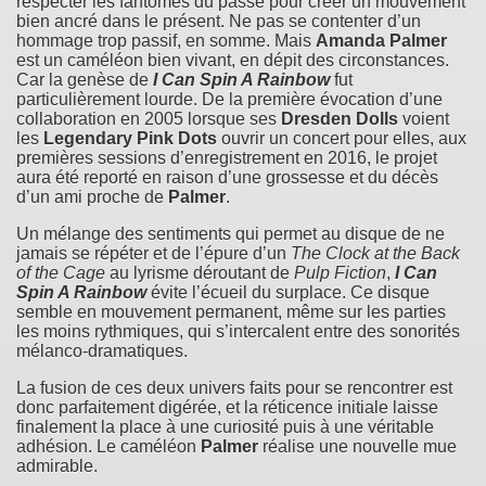
respecter les fantômes du passé pour créer un mouvement
bien ancré dans le présent. Ne pas se contenter d’un
hommage trop passif, en somme. Mais
Amanda Palmer
est un caméléon bien vivant, en dépit des circonstances.
Car la genèse de
I Can Spin A Rainbow
fut
particulièrement lourde. De la première évocation d’une
collaboration en 2005 lorsque ses
Dresden Dolls
voient
les
Legendary Pink Dots
ouvrir un concert pour elles, aux
premières sessions d’enregistrement en 2016, le projet
aura été reporté en raison d’une grossesse et du décès
d’un ami proche de
Palmer
.
Un mélange des sentiments qui permet au disque de ne
jamais se répéter et de l’épure d’un
The Clock at the Back
of the Cage
au lyrisme déroutant de
Pulp Fiction
,
I Can
Spin A Rainbow
évite l’écueil du surplace. Ce disque
semble en mouvement permanent, même sur les parties
les moins rythmiques, qui s’intercalent entre des sonorités
mélanco-dramatiques.
La fusion de ces deux univers faits pour se rencontrer est
donc parfaitement digérée, et la réticence initiale laisse
finalement la place à une curiosité puis à une véritable
adhésion. Le caméléon
Palmer
réalise une nouvelle mue
admirable.