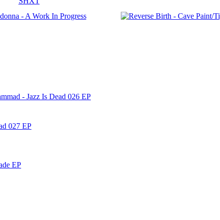
ammad - Jazz Is Dead 026 EP
ead 027 EP
nade EP