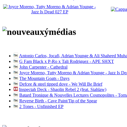
Antonio Carlos, Jocafi, Adrian Younge & Ali Shaheed Muh
G Fam Black x P-Ro x Tali Rodriguez - APE SHXT
John Carpenter - Cathedral
Joyce Moreno, Tutty Moreno & Adrian Younge - Jazz Is D
The Mountain Goats - Days
Defcee & steel tipped dove - We Will Be Brief
Inspectah Deck - Shaolin Rebel 2 (feat. Siahlaw)
Batard Tronique & Nouvelles Lectures Cosmopolites - Tor
Reverse Birth - Cave Paint/Tip of the Spear
2 Tones - Unfinished EP