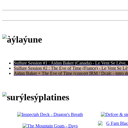
Sulfure Session #1 : Aidan Baker (Canada) - Le Vent Se Lève,
Sulfure Session #2 : The Eye of Time (France) - Le Vent Se Lè
Aidan Baker + The Eye of Time (concert IRM / Dcalc - intro du 