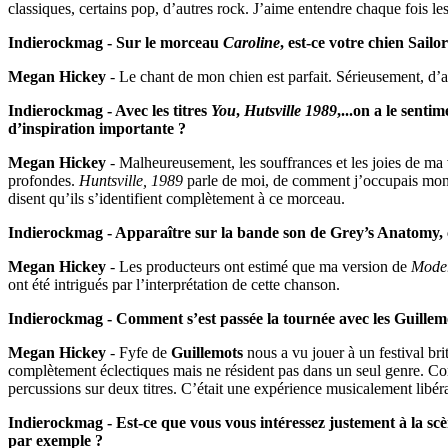
classiques, certains pop, d’autres rock. J’aime entendre chaque fois l
Indierockmag - Sur le morceau
Caroline
, est-ce votre chien Sailo
Megan Hickey
- Le chant de mon chien est parfait. Sérieusement, d’au
Indierockmag - Avec les titres
You
,
Hutsville 1989
,...on a le sent
d’inspiration importante ?
Megan Hickey
- Malheureusement, les souffrances et les joies de ma v
profondes.
Huntsville, 1989
parle de moi, de comment j’occupais mon 
disent qu’ils s’identifient complètement à ce morceau.
Indierockmag - Apparaître sur la bande son de Grey’s Anatomy, ç
Megan Hickey
- Les producteurs ont estimé que ma version de
Mode
ont été intrigués par l’interprétation de cette chanson.
Indierockmag - Comment s’est passée la tournée avec les Guillemot
Megan Hickey
- Fyfe de
Guillemots
nous a vu jouer à un festival bri
complètement éclectiques mais ne résident pas dans un seul genre.
percussions sur deux titres. C’était une expérience musicalement libéra
Indierockmag - Est-ce que vous vous intéressez justement à la sc
par exemple ?