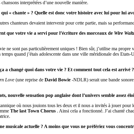
es chansons interprétées d’une nouvelle manière.
r qui « chante » ? Quelle est donc votre histoire avec lui pour lui av
tres chanteurs devaient intervenir pour cette partie, mais sa performance
iment que votre vie a servi pour l’écriture des morceaux de
Wire Walt
ie ne sont pas particulièrement uniques ! Bien sûr, j’utilise ma propre v
temps quand j’étais adolescente dans une ville méridionale des Etats-
a a changé quoi dans votre vie ? Et comment tout cela est arrivé ?
rn Love
(une reprise de
David Bowie
-NDLR) serait une bande sonore p
s, nouvelle sensation pop anglaise dont l’univers semble assez éloi
tannique où nous jouions tous les deux et il nous a invités à jouer pour
 Comme
The last Town Chorus
. Ainsi cela a fonctionné. J’ai chanté cha
trice.
ène musicale actuelle ? A moins que vous ne préfériez vous concent