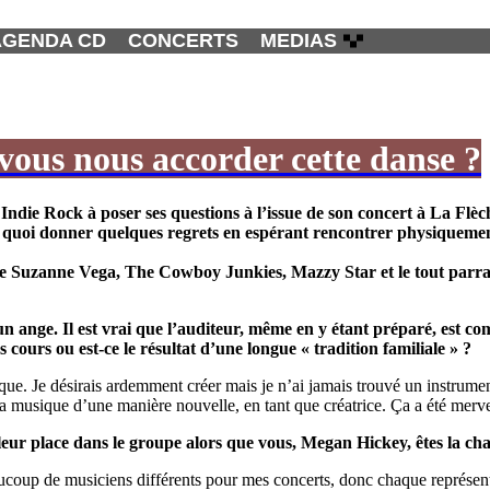
AGENDA CD
CONCERTS
MEDIAS
ous nous accorder cette danse ?
ndie Rock à poser ses questions à l’issue de son concert à La Flè
e quoi donner quelques regrets en espérant rencontrer physiquement
n de Suzanne Vega, The Cowboy Junkies, Mazzy Star et le tout par
n ange. Il est vrai que l’auditeur, même en y étant préparé, est co
ours ou est-ce le résultat d’une longue « tradition familiale » ?
usique. Je désirais ardemment créer mais je n’ai jamais trouvé un instrum
 la musique d’une manière nouvelle, en tant que créatrice. Ça a été merve
eur place dans le groupe alors que vous, Megan Hickey, êtes la chan
aucoup de musiciens différents pour mes concerts, donc chaque représe