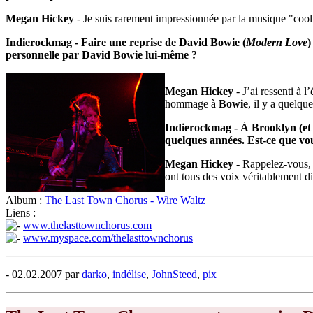
Megan Hickey
- Je suis rarement impressionnée par la musique "cool"
Indierockmag - Faire une reprise de David Bowie (
Modern Love
)
personnelle par David Bowie lui-même ?
Megan Hickey
- J’ai ressenti à 
hommage à
Bowie
, il y a quelqu
Indierockmag - À Brooklyn (et N
quelques années. Est-ce que vou
Megan Hickey
- Rappelez-vous, 
ont tous des voix véritablement di
Album :
The Last Town Chorus - Wire Waltz
Liens :
www.thelasttownchorus.com
www.myspace.com/thelasttownchorus
- 02.02.2007 par
darko
,
indélise
,
JohnSteed
,
pix