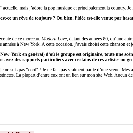
 actuelle, mais j’adore la pop musique et principalement la country. Je 
 est-ce un rêve de toujours ? Ou bien, l’idée est-elle venue par hasa
l’écoute de ce morceau,
Modern Love
, datant des années 80, qu’une autre 
es années à New York. A cette occasion, j’avais choisi cette chanson et je
ew-York en général) d’où le groupe est originaire, toute une scène
s avez des rapports particuliers avec certains de ces artistes ou gr
je ne suis pas “cool" ! Je ne fais pas vraiment partie d’une scène. Mes
stinctes. La plupart d’entre eux ont un lien sur mon site Web. Aucun de