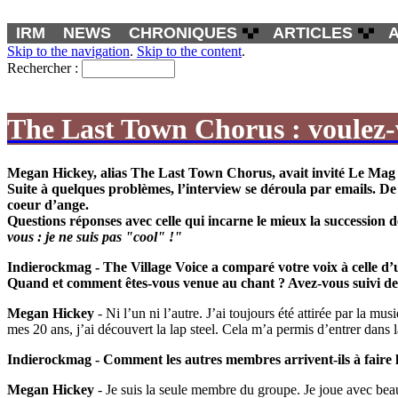
IRM
NEWS
CHRONIQUES
ARTICLES
Skip to the navigation
.
Skip to the content
.
Rechercher :
The Last Town Chorus : voulez-v
Megan Hickey, alias The Last Town Chorus, avait invité Le Mag I
Suite à quelques problèmes, l’interview se déroula par emails. D
coeur d’ange.
Questions réponses avec celle qui incarne le mieux la successio
vous : je ne suis pas "cool" !"
Indierockmag - The Village Voice a comparé votre voix à celle d’u
Quand et comment êtes-vous venue au chant ? Avez-vous suivi des c
Megan Hickey
- Ni l’un ni l’autre. J’ai toujours été attirée par la m
mes 20 ans, j’ai découvert la lap steel. Cela m’a permis d’entrer dans
Indierockmag - Comment les autres membres arrivent-ils à faire l
Megan Hickey
- Je suis la seule membre du groupe. Je joue avec be