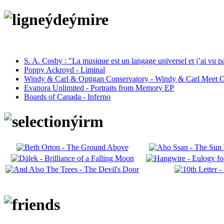
S. A. Cosby : "La musique est un langage universel et j’ai vu 
Poppy Ackroyd - Liminal
Windy & Carl & Optigan Conservatory - Windy & Carl Meet O
Evanora Unlimited - Portraits from Memory EP
Boards of Canada - Inferno