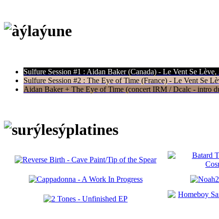
Sulfure Session #1 : Aidan Baker (Canada) - Le Vent Se Lève,
Sulfure Session #2 : The Eye of Time (France) - Le Vent Se Lè
Aidan Baker + The Eye of Time (concert IRM / Dcalc - intro du 