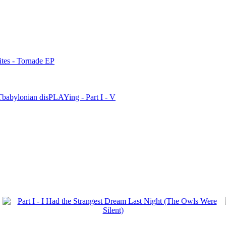
tes - Tornade EP
babylonian disPLAYing - Part I - V