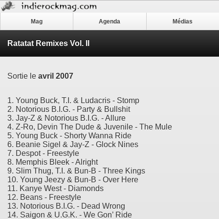
Mag
Agenda
Médias
Ratatat Remixes Vol. II
Sortie le
avril 2007
1. Young Buck, T.I. & Ludacris - Stomp
2. Notorious B.I.G. - Party & Bullshit
3. Jay-Z & Notorious B.I.G. - Allure
4. Z-Ro, Devin The Dude & Juvenile - The Mule
5. Young Buck - Shorty Wanna Ride
6. Beanie Sigel & Jay-Z - Glock Nines
7. Despot - Freestyle
8. Memphis Bleek - Alright
9. Slim Thug, T.I. & Bun-B - Three Kings
10. Young Jeezy & Bun-B - Over Here
11. Kanye West - Diamonds
12. Beans - Freestyle
13. Notorious B.I.G. - Dead Wrong
14. Saigon & U.G.K. - We Gon’ Ride