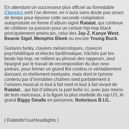
En attendant un successeur plus officiel au formidable
Classics
sorti l’an dernier, on n’aura sans doute pas assez
de temps pour épuiser cette seconde compilation
autoproduite en forme d’album signé
Ratatat
, qui continue
de célébrer sa passion pour un certain hip-hop black
principalement américain, celui des
Jay-Z
,
Kanye West
,
Beanie Sigel
,
Memphis Bleek
ou encore
Young Buck
.
Guitares funky, claviers mélancoliques, clavecin
psychédélique et électro fantômatique, hâchés par les
beats hip-hop, se mêlent au phrasé des rappeurs, seul
épargné par le travail de recomposition du duo new-
yorkais, pour former un grand flot continu ni véritablement
dansant, ni réellement mortuaire, mais dont le lyrisme
contenu par d’invisibles chaînes sied parfaitement à
l’univers musical ni tout à fait mort ni tout à fait vivant de
Ratatat
... qui fait d’ailleurs la part belle ici, avec pas moins
de trois morceaux, à la figure la plus morbide du rap US, le
grand
Biggy Smalls
en personne,
Notorious B.I.G.
.
( RabbitInYourHeadlights )