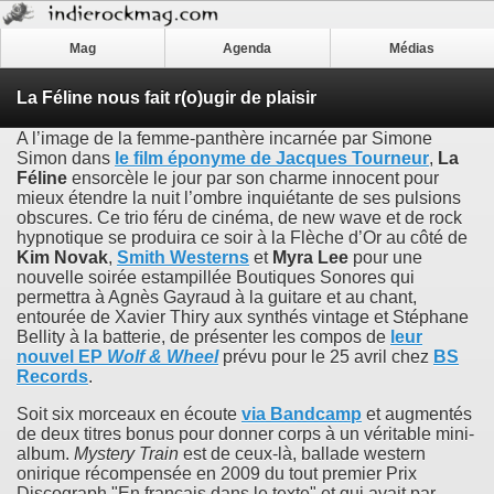
Mag
Agenda
Médias
La Féline nous fait r(o)ugir de plaisir
A l’image de la femme-panthère incarnée par Simone
Simon dans
le film éponyme de
Jacques Tourneur
,
La
Féline
ensorcèle le jour par son charme innocent pour
mieux étendre la nuit l’ombre inquiétante de ses pulsions
obscures. Ce trio féru de cinéma, de new wave et de rock
hypnotique se produira ce soir à la Flèche d’Or au côté de
Kim Novak
,
Smith Westerns
et
Myra Lee
pour une
nouvelle soirée estampillée Boutiques Sonores qui
permettra à Agnès Gayraud à la guitare et au chant,
entourée de Xavier Thiry aux synthés vintage et Stéphane
Bellity à la batterie, de présenter les compos de
leur
nouvel EP
Wolf & Wheel
prévu pour le 25 avril chez
BS
Records
.
Soit six morceaux en écoute
via Bandcamp
et augmentés
de deux titres bonus pour donner corps à un véritable mini-
album.
Mystery Train
est de ceux-là, ballade western
onirique récompensée en 2009 du tout premier Prix
Discograph "En français dans le texte" et qui avait par