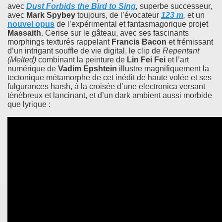
avec
Dust Forbids the Bird to Sing
,
superbe successeur,
avec
Mark Spybey
toujours, de l’évocateur
123 m
,
et un
nouvel opus
de l’expérimental et fantasmagorique projet
Massaith
. Cerise sur le gâteau, avec ses fascinants
morphings texturés rappelant
Francis Bacon
et frémissant
d’un intrigant souffle de vie digital, le clip de
Repentant
(Melted)
combinant la peinture de
Lin Fei Fei
et l’art
numérique de
Vadim Epshtein
illustre magnifiquement la
tectonique métamorphe de cet inédit de haute volée et ses
fulgurances harsh, à la croisée d’une electronica versant
ténébreux et lancinant, et d’un dark ambient aussi morbide
que lyrique :