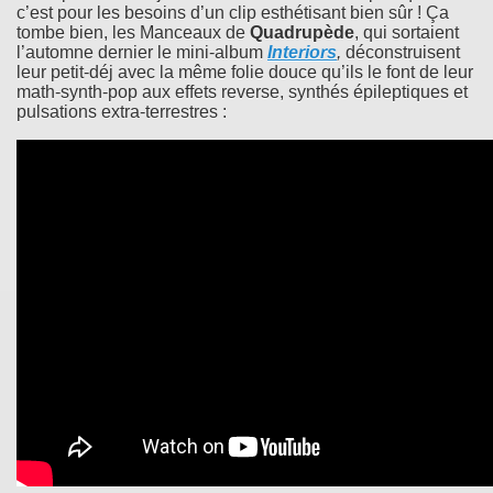
c’est pour les besoins d’un clip esthétisant bien sûr ! Ça
tombe bien, les Manceaux de
Quadrupède
, qui sortaient
l’automne dernier le mini-album
Interiors
,
déconstruisent
leur petit-déj avec la même folie douce qu’ils le font de leur
math-synth-pop aux effets reverse, synthés épileptiques et
pulsations extra-terrestres :