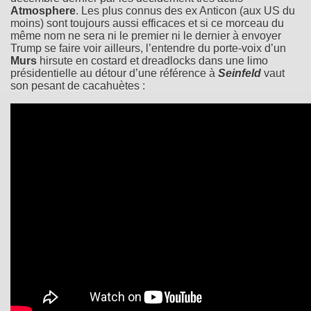
Atmosphere
. Les plus connus des ex Anticon (aux US du
moins) sont toujours aussi efficaces et si ce morceau du
même nom ne sera ni le premier ni le dernier à envoyer
Trump se faire voir ailleurs, l’entendre du porte-voix d’un
Murs
hirsute en costard et dreadlocks dans une limo
présidentielle au détour d’une référence à
Seinfeld
vaut
son pesant de cacahuètes :