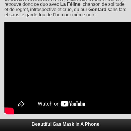
retrouve donc ce duo avec
La Féline
, chanson de solitude
et de regret, introspective et crue, du pur
Gontard
sans fard
et sans le garde-fou de l’humour même noir :
Beautiful Gas Mask In A Phone