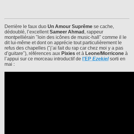
Derrière le faux duo
Un Amour Suprême
se cache,
dédoublé, l’excellent
Sameer Ahmad
, rappeur
montpelliérain "loin des icônes de music-hall" comme il le
dit lui-même et dont on apprécie tout particulièrement le
refus des chapelles ("j’ai fait du rap car chez moi y a pas
d’guitare"), références aux
Pixies
et à
Leone/Morricone
à
l’appui sur ce morceau introductif de
l’EP
Ezekiel
sorti en
mai :