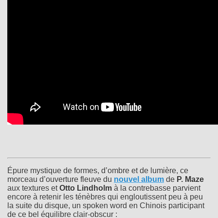
Épure mystique de formes, d’ombre et de lumière, ce
morceau d’ouverture fleuve du
nouvel album
de
P. Maze
aux textures et
Otto Lindholm
à la contrebasse parvient
encore à retenir les ténèbres qui engloutissent peu à peu
la suite du disque, un spoken word en Chinois participant
de ce bel équilibre clair-obscur :