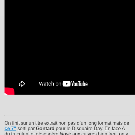
On finit sur un titre extrait non pas d’un long format mais de
ce 7"
sorti par
Gontard
pour le Disquaire Day. En face A
du truculent et désespéré
Noyé
aux cuivres bien free, on y