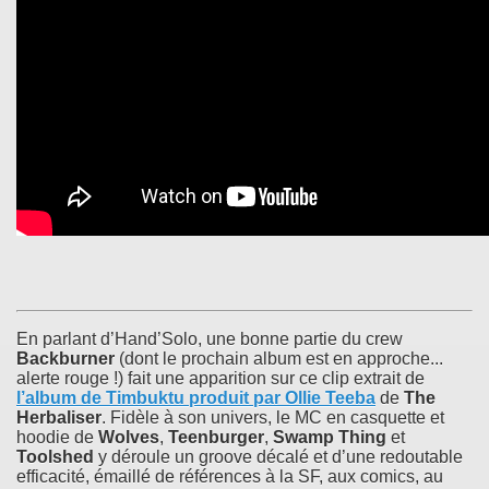
En parlant d’Hand’Solo, une bonne partie du crew
Backburner
(dont le prochain album est en approche...
alerte rouge !) fait une apparition sur ce clip extrait de
l’album de
Timbuktu
produit par
Ollie Teeba
de
The
Herbaliser
. Fidèle à son univers, le MC en casquette et
hoodie de
Wolves
,
Teenburger
,
Swamp Thing
et
Toolshed
y déroule un groove décalé et d’une redoutable
efficacité, émaillé de références à la SF, aux comics, au