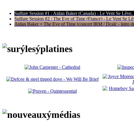
Sulfure Session #1 : Aidan Baker (Canada) - Le Vent Se Lève,
Sulfure Session #2 : The Eye of Time (France) - Le Vent Se Lè
Aidan Baker + The Eye of Time (concert IRM / Dcalc - intro du 