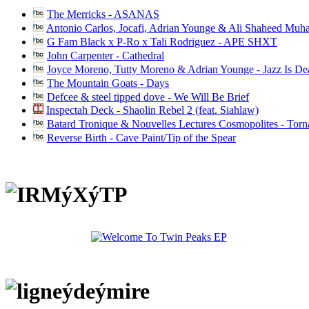
The Merricks - ASANAS
Antonio Carlos, Jocafi, Adrian Younge & Ali Shaheed Muh
G Fam Black x P-Ro x Tali Rodriguez - APE SHXT
John Carpenter - Cathedral
Joyce Moreno, Tutty Moreno & Adrian Younge - Jazz Is D
The Mountain Goats - Days
Defcee & steel tipped dove - We Will Be Brief
Inspectah Deck - Shaolin Rebel 2 (feat. Siahlaw)
Batard Tronique & Nouvelles Lectures Cosmopolites - Tor
Reverse Birth - Cave Paint/Tip of the Spear