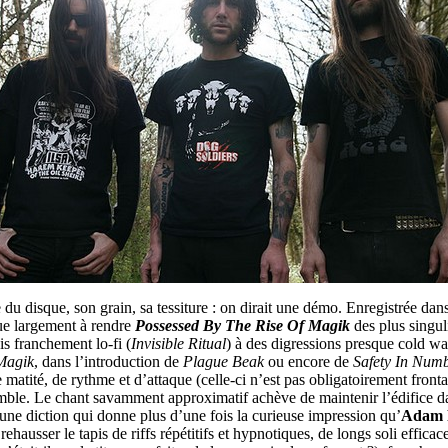
 du disque, son grain, sa tessiture : on dirait une démo. Enregistrée dan
bue largement à rendre
Possessed By The Rise Of Magik
des plus singu
s franchement lo-fi (
Invisible Ritual
) à des digressions presque cold w
Magik
, dans l’introduction de
Plague Beak
ou encore de
Safety In Num
 matité, de rythme et d’attaque (celle-ci n’est pas obligatoirement fronta
mble. Le chant savamment approximatif achève de maintenir l’édifice da
 une diction qui donne plus d’une fois la curieuse impression qu’
Adam 
ehausser le tapis de riffs répétitifs et hypnotiques, de longs soli efficac