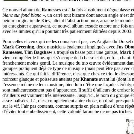
Ce nouvel album de
Ramesses
est à la fois absolument dégueulasse e
blanc sur fond blanc
», un carré tout bizarre dont aucun angle n’est dr
peintre originaire de Kiev, atteint l’abstraction pure, arrache le monde
pu enregistrer auparavant, ce nouvel album exsude encore une fois une
avec les limites qu’il a pourtant très patiemment édifiées depuis 2003.
Pour celles et ceux qui ne les connaissent pas, ces Anglais du Dorset
Mark Greening
, deux musiciens également impliqués avec
Jus Obo
Ramesses
,
Tim Bagshaw
a troqué sa basse pour une guitare,
Mark 
vient compléter le line-up et s’occupe de la basse et du, euh..., chant.
franchement moins gentil. La musique du trio œuvre évidemment dans l
groupes pratiquent déjà ce type de musique (mais peut-être pas avec 
intéressants. Ce qui fait la différence, c’est que chez ce trio, le déses
noirceur glauque et poisseuse atteints par
Khanate
avant lui (dont la 
l’essence même de leur musique, bien loin d’être une façade stéréoty
sont malheureusement pas d’apparence. Il suffit d’ailleurs de croiser l
d’ailleurs est vraiment très intéressante. Jusqu’ici, le nom du groupe é
assez balisées. Là, c’est complètement autre chose, on dirait presque 
sur le vif, l’air pas contents, comme surpris en plein milieu d’une répé
d’éviter tout embellissement, cette volonté farouche de ne pas tricher.