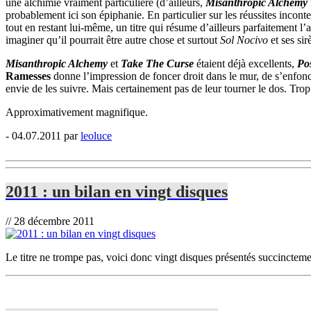
une alchimie vraiment particulière (d’ailleurs,
Misanthropic Alchemy
probablement ici son épiphanie. En particulier sur les réussites incont
tout en restant lui-même, un titre qui résume d’ailleurs parfaitement l’
imaginer qu’il pourrait être autre chose et surtout
Sol Nocivo
et ses sir
Misanthropic Alchemy
et
Take The Curse
étaient déjà excellents,
Po
Ramesses
donne l’impression de foncer droit dans le mur, de s’enfo
envie de les suivre. Mais certainement pas de leur tourner le dos. Trop
Approximativement magnifique.
- 04.07.2011 par
leoluce
2011 : un bilan en vingt disques
// 28 décembre 2011
Le titre ne trompe pas, voici donc vingt disques présentés succinctemen