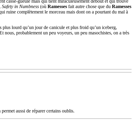
hement casse-gueule mais qui tient miraculeusement debout et qui trouve
,
Safety in Numbness
(où
Ramesses
fait autre chose que du
Ramesses
e qui ruine complètement le morceau mais dont on a pourtant du mal à
 plus lourd qu’un jour de canicule et plus froid qu’un iceberg,
Et nous, probablement un peu voyeurs, un peu masochistes, on a très
 permet aussi de réparer certains oublis.