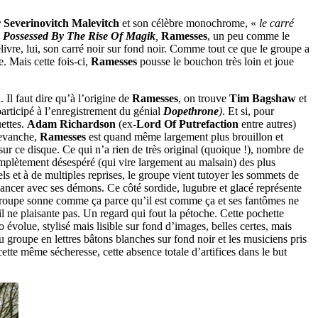
 Severinovitch Malevitch
et son célèbre monochrome, «
le carré
c
Possessed By The Rise Of Magik
,
Ramesses
, un peu comme le
élivre, lui, son carré noir sur fond noir. Comme tout ce que le groupe a
. Mais cette fois-ci,
Ramesses
pousse le bouchon très loin et joue
d
. Il faut dire qu’à l’origine de
Ramesses
, on trouve
Tim Bagshaw
et
 participé à l’enregistrement du génial
Dopethrone
)
. Et si, pour
uettes.
Adam Richardson
(ex-
Lord Of Putrefaction
entre autres)
revanche,
Ramesses
est quand même largement plus brouillon et
 ce disque. Ce qui n’a rien de très original (quoique !), nombre de
mplètement désespéré (qui vire largement au malsain) des plus
éels et à de multiples reprises, le groupe vient tutoyer les sommets de
ncer avec ses démons. Ce côté sordide, lugubre et glacé représente
 groupe sonne comme ça parce qu’il est comme ça et ses fantômes ne
l ne plaisante pas. Un regard qui fout la pétoche. Cette pochette
o évolue, stylisé mais lisible sur fond d’images, belles certes, mais
 groupe en lettres bâtons blanches sur fond noir et les musiciens pris
cette même sécheresse, cette absence totale d’artifices dans le but