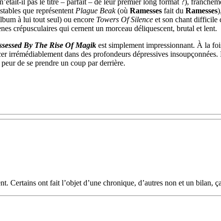
n’était-il pas le titre – parfait – de leur premier long format ?), franc
estables que représentent
Plague Beak
(où
Ramesses
fait du
Ramesses
)
album à lui tout seul) ou encore
Towers Of Silence
et son chant difficil
ènes crépusculaires qui cernent un morceau déliquescent, brutal et lent.
ssessed By The Rise Of Magik
est simplement impressionnant. À la fois
ncer irrémédiablement dans des profondeurs dépressives insoupçonnées. 
 peur de se prendre un coup par derrière.
t. Certains ont fait l’objet d’une chronique, d’autres non et un bilan, ça