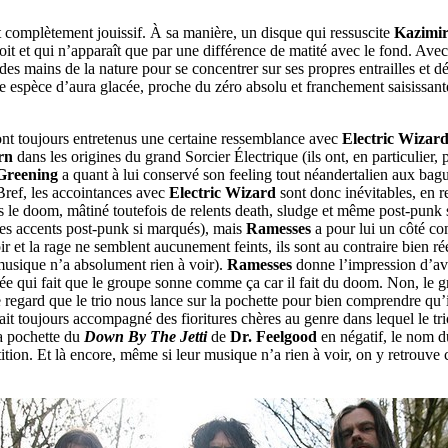
t complètement jouissif. À sa manière, un disque qui ressuscite
Kazimir
oit et qui n’apparaît que par une différence de matité avec le fond. Ave
 des mains de la nature pour se concentrer sur ses propres entrailles et d
 espèce d’aura glacée, proche du zéro absolu et franchement saisissante
 ont toujours entretenus une certaine ressemblance avec
Electric Wizar
rn
dans les origines du grand Sorcier Électrique (ils ont, en particulier,
Greening
a quant à lui conservé son feeling tout néandertalien aux bag
 Bref, les accointances avec
Electric Wizard
sont donc inévitables, en 
e doom, mâtiné toutefois de relents death, sludge et même post-punk sur
des accents post-punk si marqués), mais
Ramesses
a pour lui un côté co
poir et la rage ne semblent aucunement feints, ils sont au contraire bien r
musique n’a absolument rien à voir).
Ramesses
donne l’impression d’ava
pée qui fait que le groupe sonne comme ça car il fait du doom. Non, le
e regard que le trio nous lance sur la pochette pour bien comprendre qu’i
tait toujours accompagné des fioritures chères au genre dans lequel le tri
la pochette du
Down By The Jetti
de
Dr. Feelgood
en négatif, le nom du
tition. Et là encore, même si leur musique n’a rien à voir, on y retrouve 