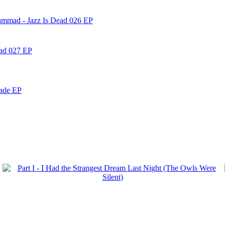
ammad - Jazz Is Dead 026 EP
ead 027 EP
nade EP