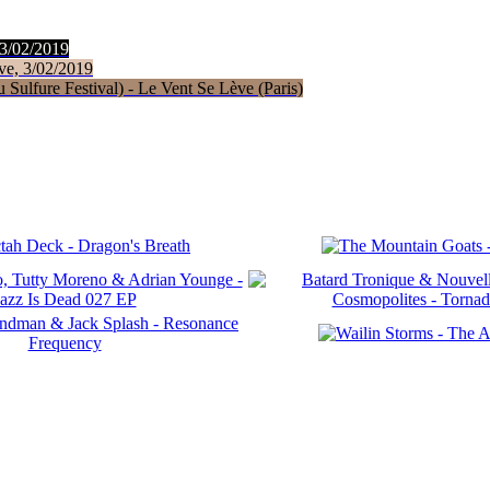
 3/02/2019
ve, 3/02/2019
Sulfure Festival) - Le Vent Se Lève (Paris)