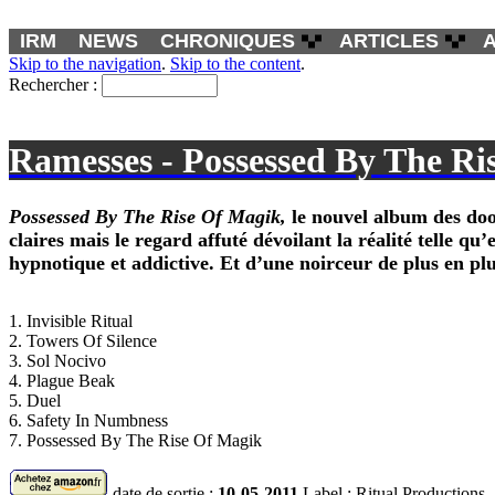
IRM
NEWS
CHRONIQUES
ARTICLES
Skip to the navigation
.
Skip to the content
.
Rechercher :
Ramesses - Possessed By The Ri
Possessed By The Rise Of Magik
,
le nouvel album des do
claires mais le regard affuté dévoilant la réalité telle q
hypnotique et addictive. Et d’une noirceur de plus en plu
1. Invisible Ritual
2. Towers Of Silence
3. Sol Nocivo
4. Plague Beak
5. Duel
6. Safety In Numbness
7. Possessed By The Rise Of Magik
date de sortie :
10-05-2011
Label : Ritual Productions