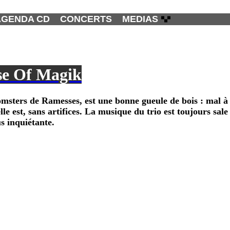
AGENDA CD
CONCERTS
MEDIAS
se Of Magik
omsters de
Ramesses
, est une bonne gueule de bois : mal à l
u’elle est, sans artifices. La musique du trio est toujours 
s inquiétante.