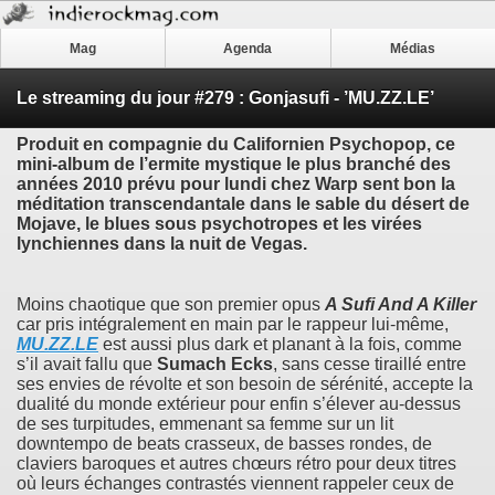
Mag
Agenda
Médias
Le streaming du jour #279 : Gonjasufi - ’MU.ZZ.LE’
Produit en compagnie du Californien
Psychopop
, ce
mini-album de l’ermite mystique le plus branché des
années 2010 prévu pour lundi chez Warp sent bon la
méditation transcendantale dans le sable du désert de
Mojave, le blues sous psychotropes et les virées
lynchiennes dans la nuit de Vegas.
Moins chaotique que son premier opus
A Sufi And A Killer
car pris intégralement en main par le rappeur lui-même,
MU.ZZ.LE
est aussi plus dark et planant à la fois, comme
s’il avait fallu que
Sumach Ecks
, sans cesse tiraillé entre
ses envies de révolte et son besoin de sérénité, accepte la
dualité du monde extérieur pour enfin s’élever au-dessus
de ses turpitudes, emmenant sa femme sur un lit
downtempo de beats crasseux, de basses rondes, de
claviers baroques et autres chœurs rétro pour deux titres
où leurs échanges contrastés viennent rappeler ceux de